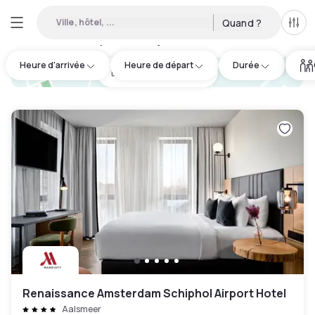
Ville, hôtel, ...
Quand ?
Tous
Hôtels disponibles en journée à Haarlem
:
28
Heure d'arrivée
Heure de départ
Durée
hotel.cta.view_map
Renaissance Amsterdam Schiphol Airport Hotel
Aalsmeer