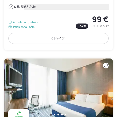
|
4.5
/5
63 Avis
99 €
Annulation gratuite
-
34
%
150 €
la nuit
Paiement à l'hôtel
09h - 18h