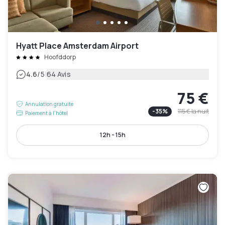
Hyatt Place Amsterdam Airport
Hoofddorp
|
4.6
/5
64 Avis
75 €
Annulation gratuite
-
35
%
115 €
la nuit
Paiement à l'hôtel
12h - 15h