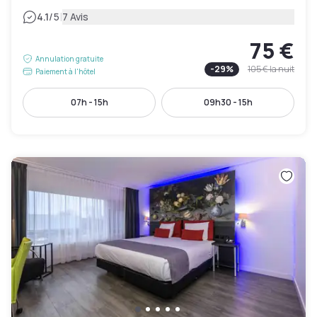
|
4.1
/5
7 Avis
75 €
Annulation gratuite
-
29
%
105 €
la nuit
Paiement à l'hôtel
07h - 15h
09h30 - 15h