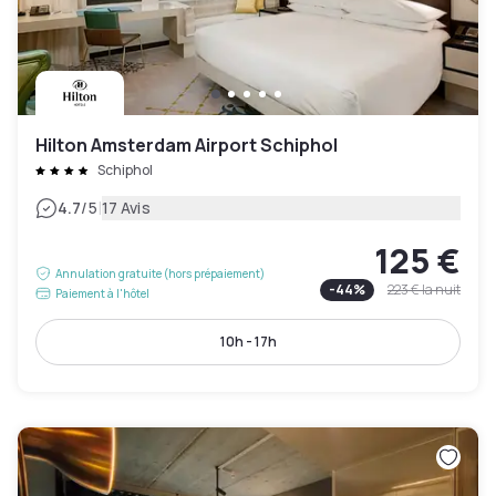
Hilton Amsterdam Airport Schiphol
Schiphol
|
4.7
/5
17 Avis
125 €
Annulation gratuite (hors prépaiement)
-
44
%
223 €
la nuit
Paiement à l'hôtel
10h - 17h