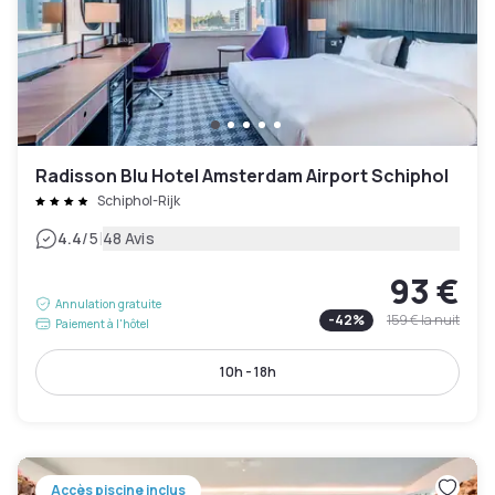
Radisson Blu Hotel Amsterdam Airport Schiphol
Schiphol-Rijk
|
4.4
/5
48 Avis
93 €
Annulation gratuite
-
42
%
159 €
la nuit
Paiement à l'hôtel
10h - 18h
Accès piscine inclus