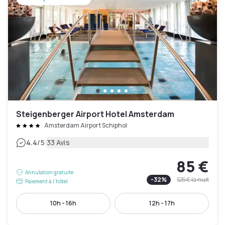
Steigenberger Airport Hotel Amsterdam
Amsterdam Airport Schiphol
|
4.4
/5
33 Avis
85 €
Annulation gratuite
-
32
%
125 €
la nuit
Paiement à l'hôtel
10h - 16h
12h - 17h