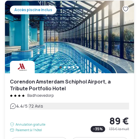
Accès piscine inclus
Corendon Amsterdam Schiphol Airport, a
Tribute Portfolio Hotel
Badhoevedorp
|
4.4
/5
72 Avis
89 €
Annulation gratuite
-
35
%
135 €
la nuit
Paiement à l'hôtel