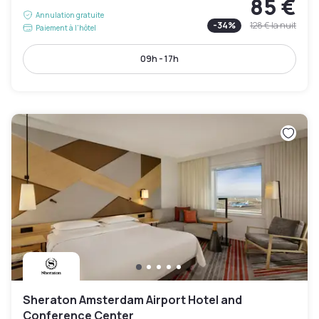
85 €
Annulation gratuite
-
34
%
128 €
la nuit
Paiement à l'hôtel
09h - 17h
Sheraton Amsterdam Airport Hotel and
Conference Center