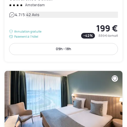
Amsterdam
|
4.7
/5
42 Avis
199 €
Annulation gratuite
-
42
%
339 €
la nuit
Paiement à l'hôtel
09h - 18h