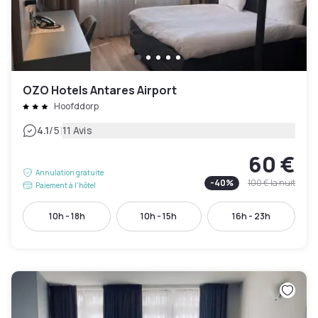
OZO Hotels Antares Airport
Hoofddorp
|
4.1
/5
11 Avis
60 €
Annulation gratuite
-
40
%
100 €
la nuit
Paiement à l'hôtel
10h - 18h
10h - 15h
16h - 23h