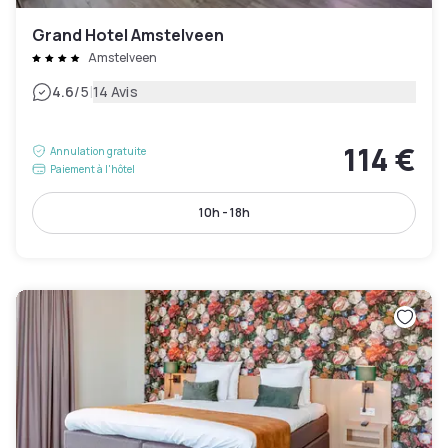
Grand Hotel Amstelveen
Amstelveen
|
4.6
/5
14 Avis
114 €
Annulation gratuite
Paiement à l'hôtel
10h - 18h