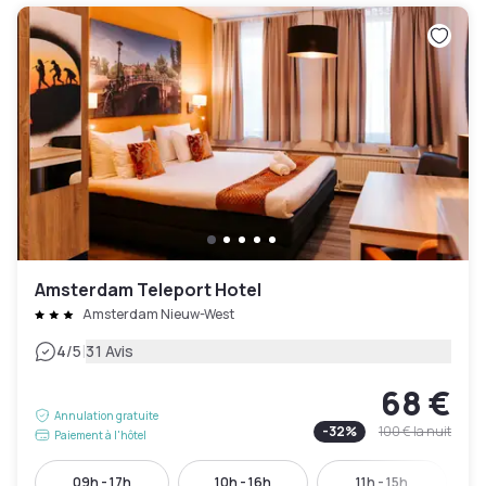
Amsterdam Teleport Hotel
Amsterdam Nieuw-West
|
4
/5
31 Avis
68 €
Annulation gratuite
-
32
%
100 €
la nuit
Paiement à l'hôtel
09h - 17h
10h - 16h
11h - 15h