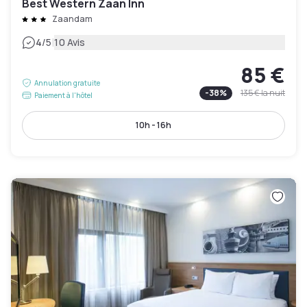
Best Western Zaan Inn
Zaandam
|
4
/5
10 Avis
85 €
Annulation gratuite
-
38
%
135 €
la nuit
Paiement à l'hôtel
10h - 16h