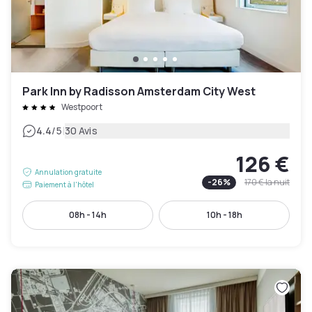
Park Inn by Radisson Amsterdam City West
Westpoort
|
4.4
/5
30 Avis
126 €
Annulation gratuite
-
26
%
170 €
la nuit
Paiement à l'hôtel
08h - 14h
10h - 18h