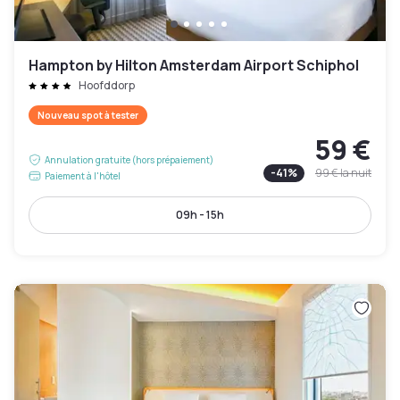
Hampton by Hilton Amsterdam Airport Schiphol
Hoofddorp
Nouveau spot à tester
59 €
Annulation gratuite (hors prépaiement)
-
41
%
99 €
la nuit
Paiement à l'hôtel
09h - 15h