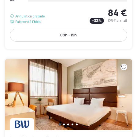
84 €
Annulation gratuite
-
33
%
125 €
la nuit
Paiement à l'hôtel
09h - 15h