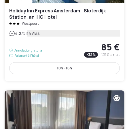
Holiday Inn Express Amsterdam - Sloterdijk
Station, an IHG Hotel
Westpoort
|
4.2
/5
14 Avis
85 €
Annulation gratuite
-
32
%
125 €
la nuit
Paiement à l'hôtel
10h - 16h