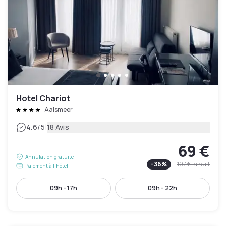
Hotel Chariot
Aalsmeer
|
4.6
/5
18 Avis
69 €
Annulation gratuite
-
36
%
107 €
la nuit
Paiement à l'hôtel
09h - 17h
09h - 22h