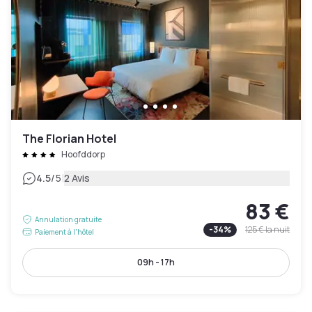
The Florian Hotel
Hoofddorp
|
4.5
/5
2 Avis
83 €
Annulation gratuite
-
34
%
125 €
la nuit
Paiement à l'hôtel
09h - 17h