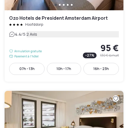
Ozo Hotels de President Amsterdam Airport
Hoofddorp
|
4.4
/5
2 Avis
95 €
Annulation gratuite
-
27
%
130 €
la nuit
Paiement à l'hôtel
07h - 13h
10h - 17h
16h - 23h