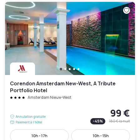
Corendon Amsterdam New-West, A Tribute
Portfolio Hotel
Amsterdam Nieuw-West
99 €
Annulation gratuite
-
45
%
180 €
la nuit
Paiement à l'hôtel
10h - 17h
10h - 15h