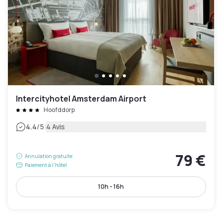
Intercityhotel Amsterdam Airport
Hoofddorp
|
4.4
/5
4 Avis
79 €
Annulation gratuite
Paiement à l'hôtel
10h - 16h