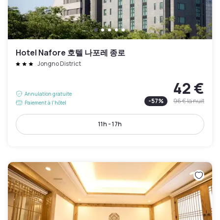
Hotel Nafore 호텔 나포레 종로
Jongno District
42 €
Annulation gratuite
-
57
%
96 €
la nuit
Paiement à l'hôtel
11h - 17h