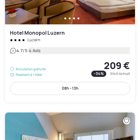
Hotel Monopol Luzern
Luzern
|
4.7
/5
4 Avis
209 €
Annulation gratuite
-
34
%
314 €
la nuit
Paiement à l'hôtel
08h - 13h