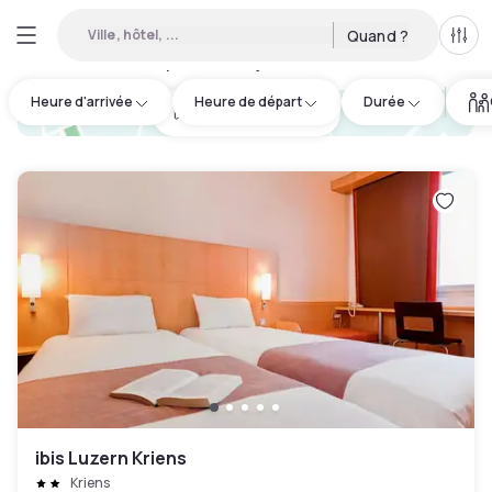
Ville, hôtel, ...
Quand ?
Tous
Hôtels disponibles en journée à Luzern
:
4
Heure d'arrivée
Heure de départ
Durée
hotel.cta.view_map
ibis Luzern Kriens
Kriens