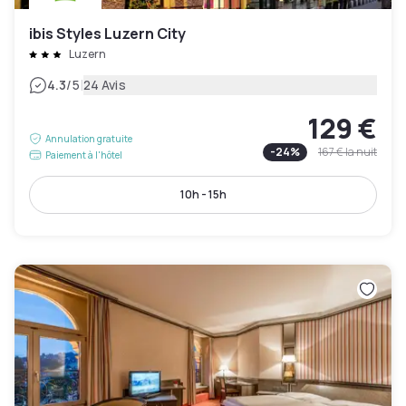
ibis Styles Luzern City
Luzern
|
4.3
/5
24 Avis
129 €
Annulation gratuite
-
24
%
167 €
la nuit
Paiement à l'hôtel
10h - 15h