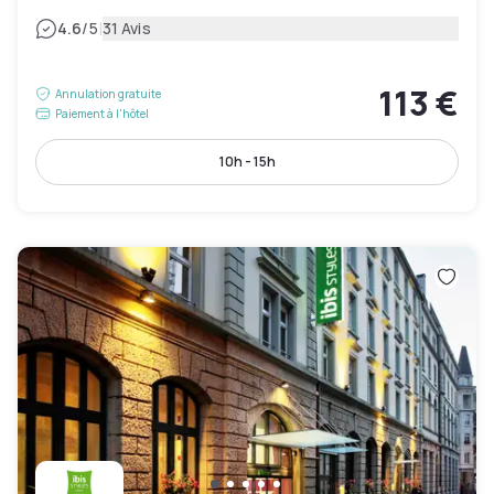
|
4.6
/5
31 Avis
113 €
Annulation gratuite
Paiement à l'hôtel
10h - 15h