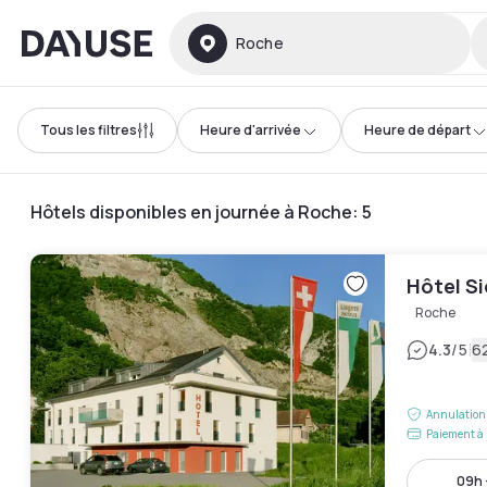
Dayuse
Roche
Tous les filtres
Heure d'arrivée
Heure de départ
Hôtels disponibles en journée à Roche
:
5
Hôtel S
Roche
|
4.3
/5
62
Annulation 
Paiement à 
09h 