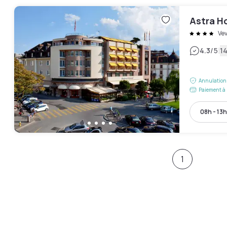
Astra H
Ve
|
4.3
/5
14
Annulation 
Paiement à 
08h - 13
1