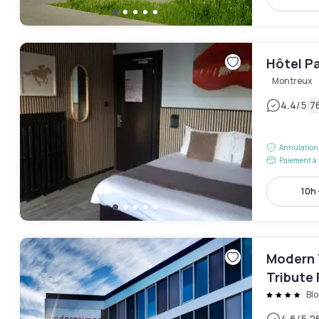
Hôtel Pa
Montreux
|
4.4
/5
7
Annulation 
Paiement à 
10h 
Modern 
Tribute 
Blo
4.6
/5
2