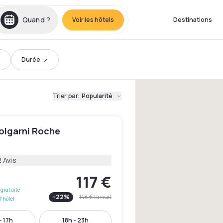
Quand ?
Voir les hôtels
Destinations
Durée
Trier par
:
Popularité
iolgarni Roche
 Avis
117 €
gratuite
-
22
%
148 €
la nuit
l'hôtel
- 17h
18h - 23h