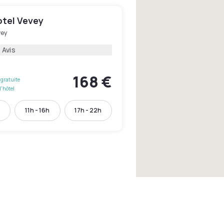
otel Vevey
vey
 Avis
168 €
gratuite
l'hôtel
h
11h - 16h
17h - 22h