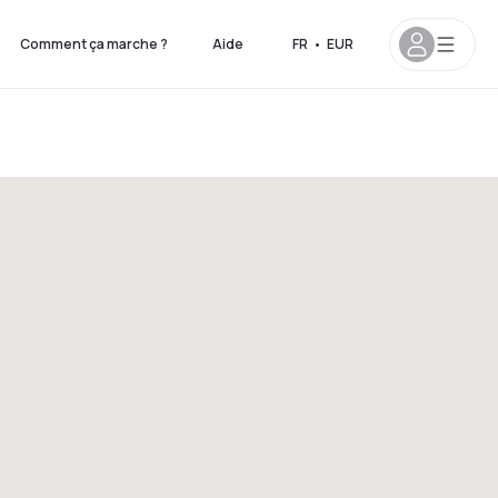
Comment ça marche ?
Aide
FR
•
EUR