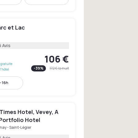
rc et Lac
6 Avis
106 €
gratuite
-
39
%
172 €
la nuit
l'hôtel
- 16h
Times Hotel, Vevey, A
Portfolio Hotel
nay - Saint-Légier
6 Avis