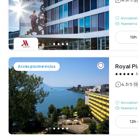
|
Annulation 
Paiement à 
10h 
Royal P
Accès piscine inclus
|
4.3
/5
15
Annulation 
Paiement à 
12h 