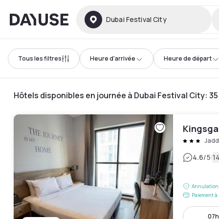
Dayuse
Dubai Festival City
Tous les filtres
Heure d'arrivée
Heure de départ
Hôtels disponibles en journée à Dubai Festival City
:
35
Kingsgat
Jadd
|
4.6
/5
14
Annulation 
Paiement à 
07h