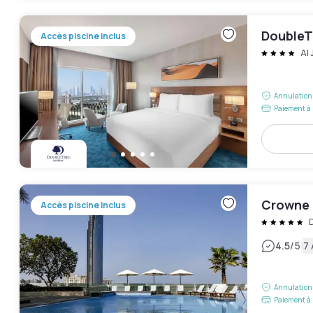
DoubleTr
Accès piscine inclus
Al
Annulation 
Paiement à 
Crowne P
Accès piscine inclus
D
|
4.5
/5
7 
Annulation 
Paiement à 