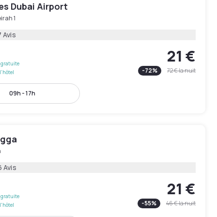
les Dubai Airport
irah 1
 Avis
21 €
gratuite
-
72
%
72 €
la nuit
l'hôtel
09h - 17h
Rigga
a
6 Avis
21 €
gratuite
-
55
%
46 €
la nuit
l'hôtel