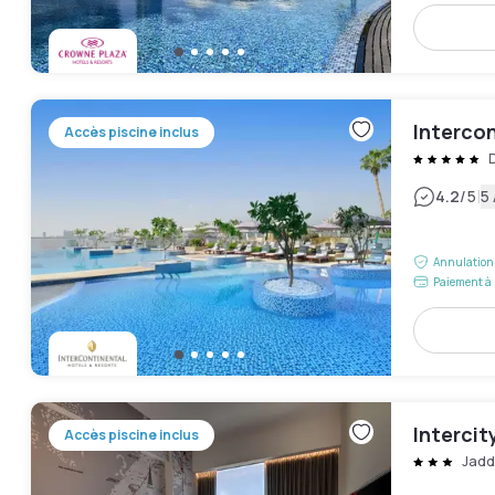
Intercon
Accès piscine inclus
D
|
4.2
/5
5 
Annulation 
Paiement à 
Interci
Accès piscine inclus
Jadd