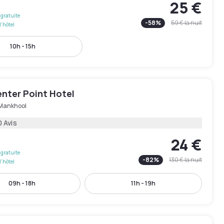
25 €
gratuite
-
58
%
59 €
la nuit
l'hôtel
10h - 15h
enter Point Hotel
 Mankhool
0 Avis
24 €
gratuite
-
82
%
130 €
la nuit
l'hôtel
09h - 18h
11h - 19h