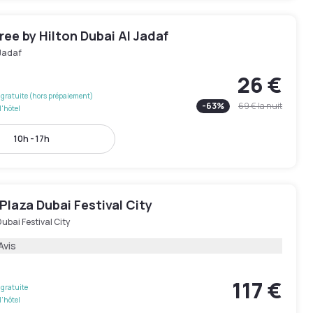
ee by Hilton Dubai Al Jadaf
 Jadaf
26 €
gratuite (hors prépaiement)
-
63
%
69 €
la nuit
l'hôtel
10h - 17h
laza Dubai Festival City
ubai Festival City
Avis
117 €
gratuite
l'hôtel