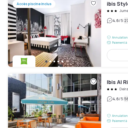
ibis Sty
Accès piscine inclus
Jume
|
4.6
/5
27
Annulation 
Paiement à 
Ibis Al 
Deir
|
4.6
/5
5
Annulation 
Paiement à 