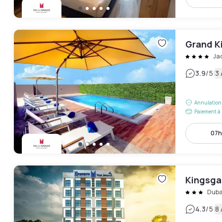
Grand K
Ja
|
3.9
/5
3 
Annulation 
Paiement à 
07h
Kingsga
Duba
|
4.3
/5
8 