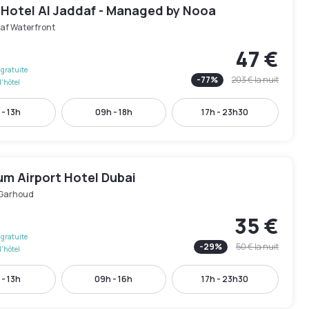
 Hotel Al Jaddaf - Managed by Nooa
af Waterfront
47 €
gratuite
-
77
%
203 €
la nuit
l'hôtel
 - 13h
09h - 18h
17h - 23h30
um Airport Hotel Dubai
 Garhoud
35 €
gratuite
-
29
%
50 €
la nuit
l'hôtel
 - 13h
09h - 16h
17h - 23h30