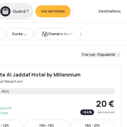
Quand ?
Voir les hôtels
Destinations
Durée
Chambre familiale
Trier par
:
Popularité
e Al Jaddaf Hotel by Millennium
af Waterfront
 Avis
20 €
gratuite
-
64
%
54 €
la nuit
l'hôtel
 - 12h
10h - 15h
16h - 21h