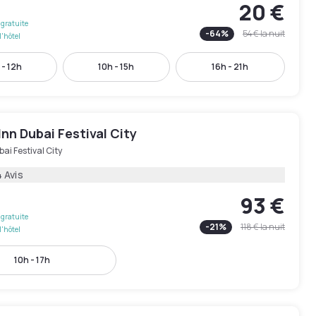
20 €
gratuite
-
64
%
54 €
la nuit
l'hôtel
 - 12h
10h - 15h
16h - 21h
Inn Dubai Festival City
ai Festival City
 Avis
93 €
gratuite
-
21
%
118 €
la nuit
l'hôtel
10h - 17h