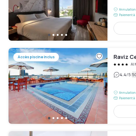
Annulation 
Paiement à 
Raviz C
Accès piscine inclus
Al
|
4.4
/5
5
Annulation 
Paiement à 