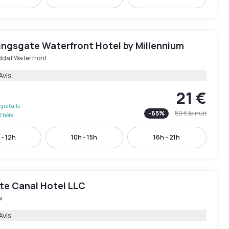
ingsgate Waterfront Hotel by Millennium
ddaf Waterfront
Avis
21 €
gratuite
-
65
%
59 €
la nuit
l'hôtel
 - 12h
10h - 15h
16h - 21h
te Canal Hotel LLC
i
Avis