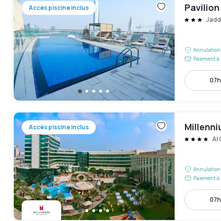
Pavilion
Accès piscine inclus
Jadd
Annulation 
Paiement à 
07h
Millenni
Accès piscine inclus
Al
Annulation 
Paiement à 
07h