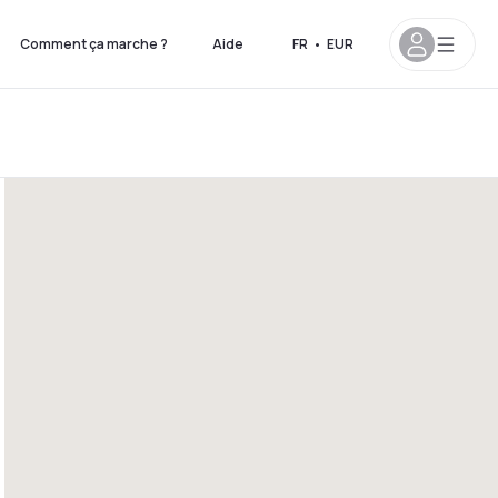
Comment ça marche ?
Aide
FR
•
EUR