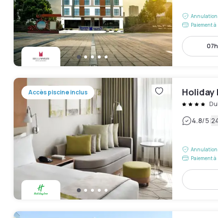
Annulation 
Paiement à 
07h
Holiday 
Accès piscine inclus
Dub
|
4.8
/5
24
Annulation 
Paiement à 