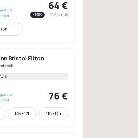
64 €
gratuite
-
53
%
134 €
la nuit
l'hôtel
- 16h
Inn Bristol Filton
mbrook
Avis
76 €
gratuite
l'hôtel
h
10h - 17h
11h - 18h