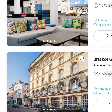
|
4.3
/5
27
Annulation 
Paiement à 
10h 
Bristol 
Bri
|
5
/5
5 Av
Annulation 
Paiement à 
09h 