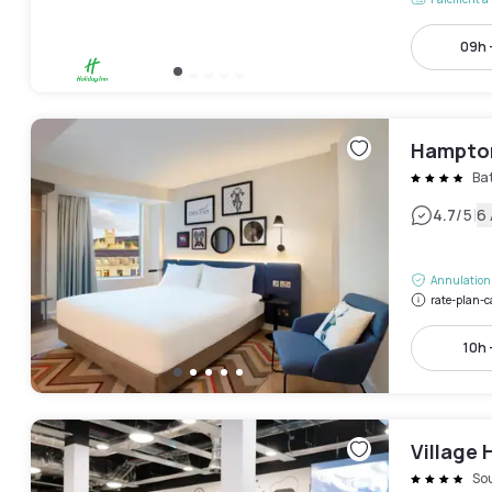
09h 
Hampton
Ba
|
4.7
/5
6 
Annulation 
rate-plan-c
10h 
Village 
So