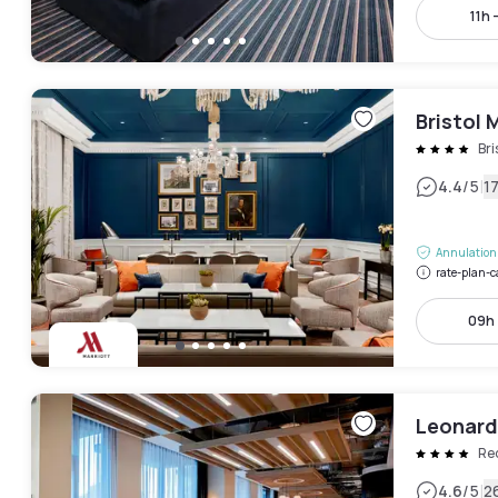
11h 
Bristol 
Bri
|
4.4
/5
17
Annulation 
rate-plan-c
09h 
Leonardo
Red
|
4.6
/5
2