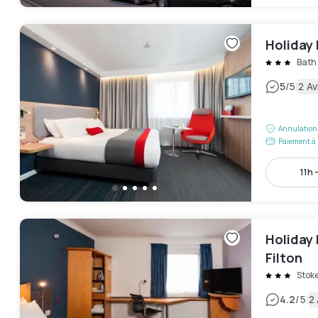
Holiday 
Bath
|
5
/5
2 Av
Annulation 
Paiement à 
11h 
Holiday 
Filton
Stoke
|
4.2
/5
2 