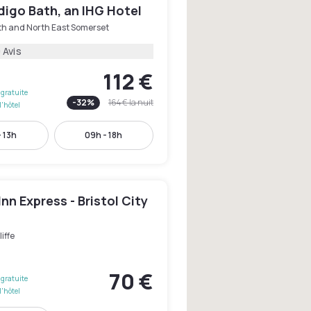
digo Bath, an IHG Hotel
th and North East Somerset
 Avis
112 €
gratuite
-
32
%
164 €
la nuit
l'hôtel
- 13h
09h - 18h
Inn Express - Bristol City
iffe
70 €
gratuite
l'hôtel