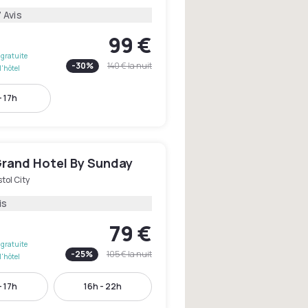
 Avis
99 €
gratuite
-
30
%
140 €
la nuit
l'hôtel
- 17h
Grand Hotel By Sunday
stol City
is
79 €
gratuite
-
25
%
105 €
la nuit
l'hôtel
- 17h
16h - 22h