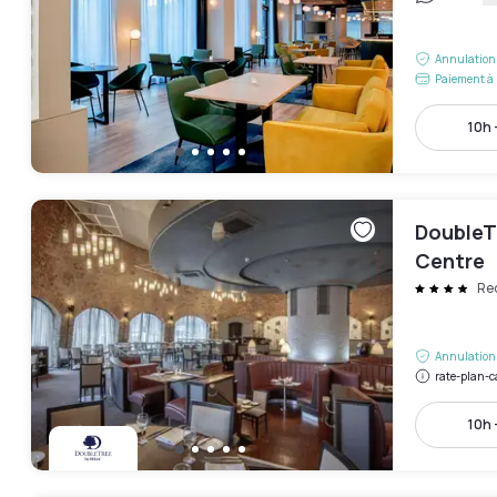
Annulation 
Paiement à 
10h 
DoubleTr
Centre
Red
Annulation 
rate-plan-c
10h 