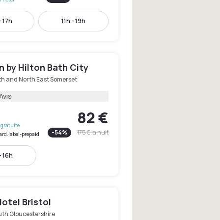
- 17h
11h - 19h
 by Hilton Bath City
th and North East Somerset
Avis
82 €
gratuite
-
54
%
175 €
la nuit
ard.label-prepaid
- 16h
Hotel Bristol
uth Gloucestershire