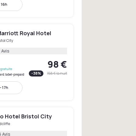
- 16h
Marriott Royal Hotel
stol City
 Avis
98 €
gratuite
-
38
%
158 €
la nuit
ard.label-prepaid
- 17h
 Hotel Bristol City
cliffe
6 Avis