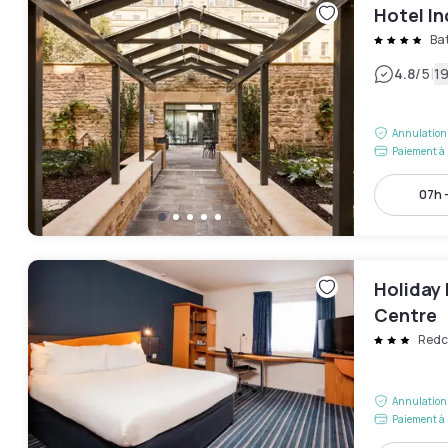
Hotel In
Ba
|
4.8
/5
19
Annulation 
Paiement à 
07h 
Holiday 
Centre
Redcl
Annulation 
Paiement à 