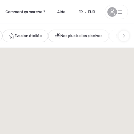
Comment ça marche ?
Aide
FR
•
EUR
Evasion étoilée
Nos plus belles piscines
Accès 