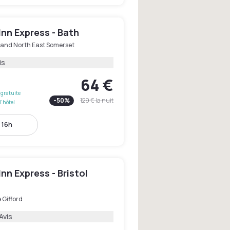
Inn Express - Bath
 and North East Somerset
is
64 €
gratuite
-
50
%
129 €
la nuit
l'hôtel
- 16h
Inn Express - Bristol
 Gifford
Avis