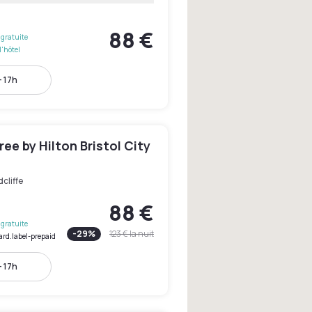
88 €
gratuite
l'hôtel
- 17h
ee by Hilton Bristol City
cliffe
88 €
gratuite
-
29
%
123 €
la nuit
ard.label-prepaid
- 17h