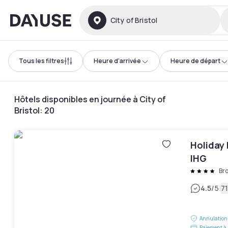
Dayuse
City of Bristol
Tous les filtres
Heure d'arrivée
Heure de départ
Hôtels disponibles en journée à City of
Bristol
:
20
Holiday 
IHG
Br
|
4.5
/5
71
Annulation 
Paiement à 