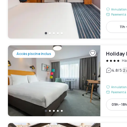
Annulation 
Paiement à 
11h 
Holiday 
Accès piscine inclus
Ha
|
4.8
/5
2 
Annulation 
Paiement à 
09h - 18