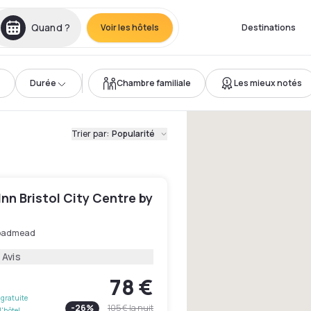
Quand ?
Voir les hôtels
Destinations
Durée
Chambre familiale
Les mieux notés
Trier par
:
Popularité
Inn Bristol City Centre by
oadmead
 Avis
78 €
gratuite
-
26
%
105 €
la nuit
l'hôtel