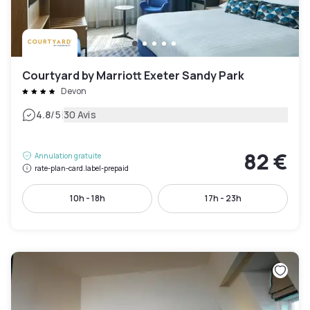
Courtyard by Marriott Exeter Sandy Park
Devon
|
4.8
/5
30 Avis
82 €
Annulation gratuite
rate-plan-card.label-prepaid
10h - 18h
17h - 23h