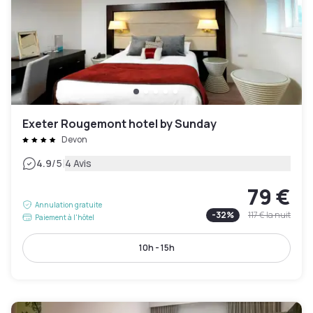
Exeter Rougemont hotel by Sunday
Devon
|
4.9
/5
4 Avis
79 €
Annulation gratuite
-
32
%
117 €
la nuit
Paiement à l'hôtel
10h - 15h