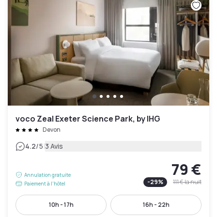
voco Zeal Exeter Science Park, by IHG
Devon
|
4.2
/5
3 Avis
79 €
Annulation gratuite
-
29
%
111 €
la nuit
Paiement à l'hôtel
10h - 17h
16h - 22h