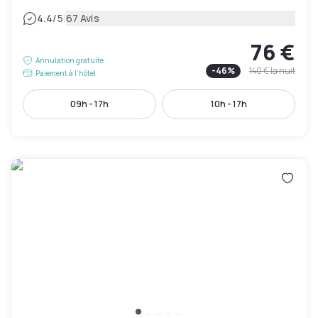
|
4.4
/5
67 Avis
76 €
Annulation gratuite
-
46
%
140 €
la nuit
Paiement à l'hôtel
09h - 17h
10h - 17h