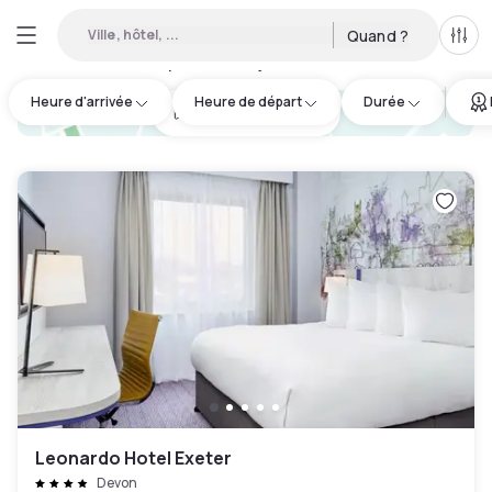
Ville, hôtel, ...
Quand ?
Tous
Hôtels disponibles en journée à Devon
:
7
Heure d'arrivée
Heure de départ
Durée
hotel.cta.view_map
Leonardo Hotel Exeter
Devon