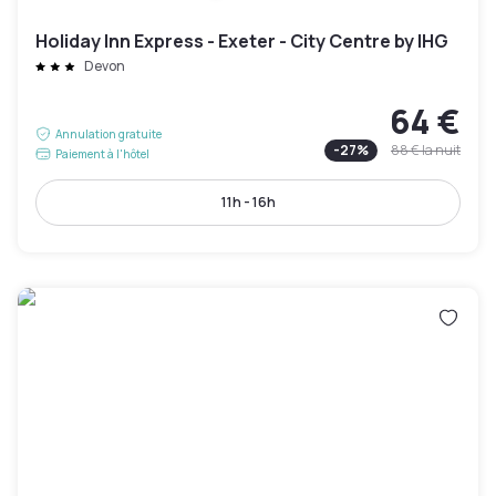
Holiday Inn Express - Exeter - City Centre by IHG
Devon
64 €
Annulation gratuite
-
27
%
88 €
la nuit
Paiement à l'hôtel
11h - 16h