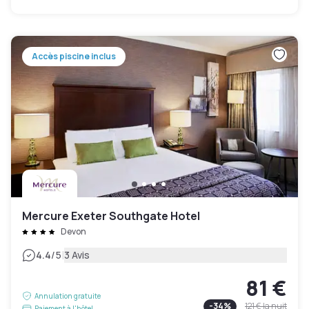
Accès piscine inclus
Mercure Exeter Southgate Hotel
Devon
|
4.4
/5
3 Avis
81 €
Annulation gratuite
-
34
%
121 €
la nuit
Paiement à l'hôtel