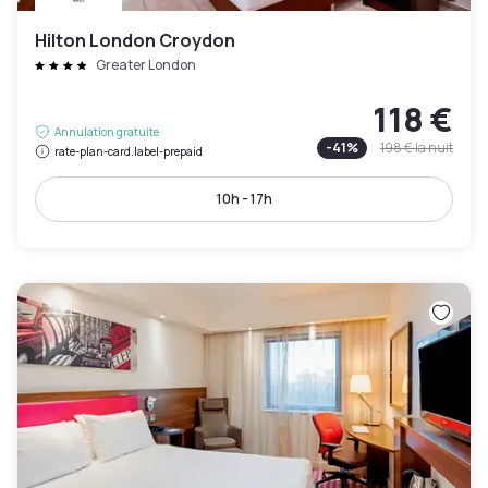
Hilton London Croydon
Greater London
118 €
Annulation gratuite
-
41
%
198 €
la nuit
rate-plan-card.label-prepaid
10h - 17h