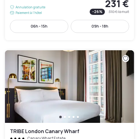
231 €
Annulation gratuite
-
26
%
310 €
la nuit
Paiement à l'hôtel
06h - 15h
09h - 18h
TRIBE London Canary Wharf
Canary Wharf Estate