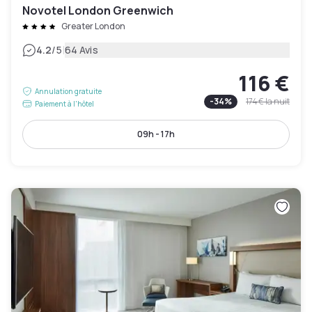
Novotel London Greenwich
Greater London
|
4.2
/5
64 Avis
116 €
Annulation gratuite
-
34
%
174 €
la nuit
Paiement à l'hôtel
09h - 17h