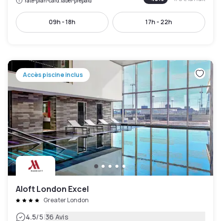
rate-plan-card.label-prepaid
09h - 18h
17h - 22h
Accès piscine inclus
Aloft London Excel
Greater London
|
4.5
/5
36 Avis