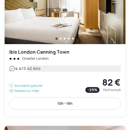
ibis London Canning Town
Greater London
|
4.4
/5
42 Avis
82 €
Annulation gratuite
-
29
%
114 €
la nuit
Paiement à l'hôtel
10h - 16h