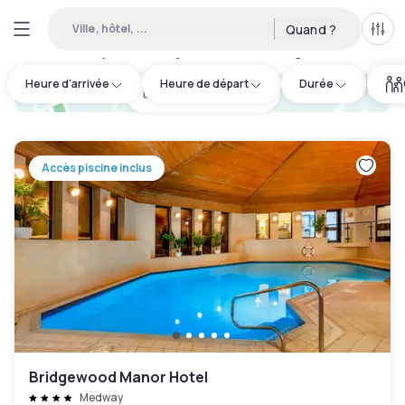
Ville, hôtel, ...
Quand ?
Tous
Hôtels disponibles en journée à West Kingsdown
:
50
Heure d'arrivée
Heure de départ
Durée
hotel.cta.view_map
Accès piscine inclus
Bridgewood Manor Hotel
Medway