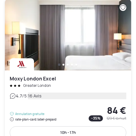
Moxy London Excel
Greater London
|
4.7
/5
16 Avis
84 €
Annulation gratuite
-
35
%
129 €
la nuit
rate-plan-card.label-prepaid
10h - 17h