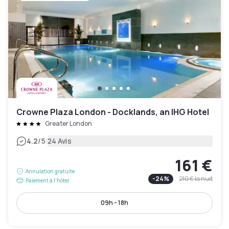
Crowne Plaza London - Docklands, an IHG Hotel
Greater London
|
4.2
/5
24 Avis
161 €
Annulation gratuite
-
24
%
210 €
la nuit
Paiement à l'hôtel
09h - 18h