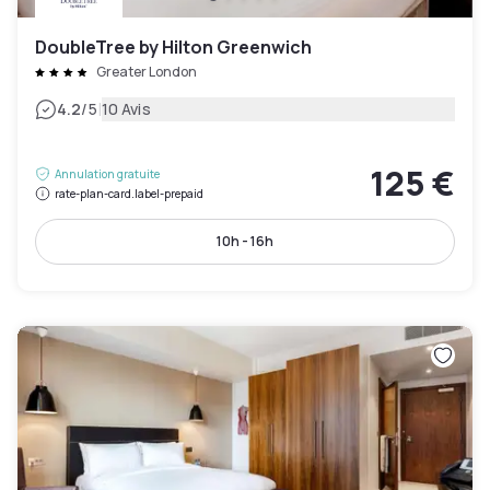
DoubleTree by Hilton Greenwich
Greater London
|
4.2
/5
10 Avis
125 €
Annulation gratuite
rate-plan-card.label-prepaid
10h - 16h