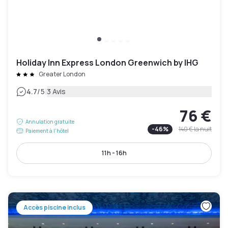
Holiday Inn Express London Greenwich by IHG
Greater London
|
4.7
/5
3 Avis
76 €
Annulation gratuite
-
46
%
140 €
la nuit
Paiement à l'hôtel
11h - 16h
Accès piscine inclus