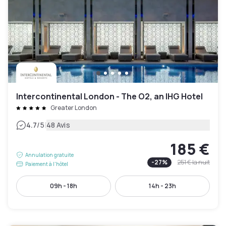
Intercontinental London - The O2, an IHG Hotel
Greater London
|
4.7
/5
48 Avis
185 €
Annulation gratuite
-
27
%
251 €
la nuit
Paiement à l'hôtel
09h - 18h
14h - 23h