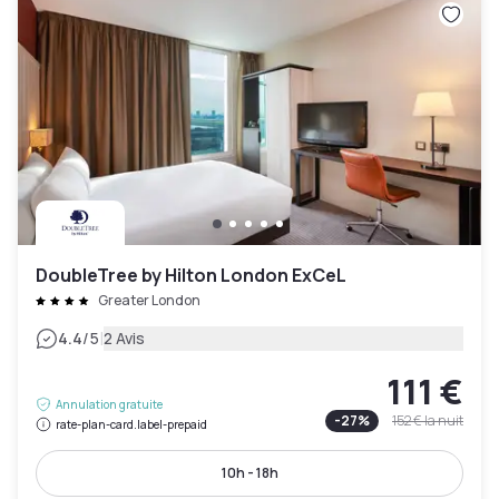
DoubleTree by Hilton London ExCeL
Greater London
|
4.4
/5
2 Avis
111 €
Annulation gratuite
-
27
%
152 €
la nuit
rate-plan-card.label-prepaid
10h - 18h