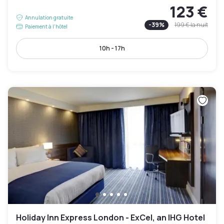
123 €
Annulation gratuite
-
39
%
199 €
la nuit
Paiement à l'hôtel
10h - 17h
Holiday Inn Express London - ExCel, an IHG Hotel