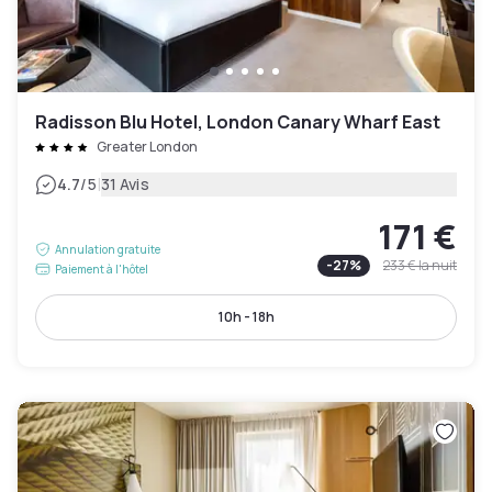
Radisson Blu Hotel, London Canary Wharf East
Greater London
|
4.7
/5
31 Avis
171 €
Annulation gratuite
-
27
%
233 €
la nuit
Paiement à l'hôtel
10h - 18h