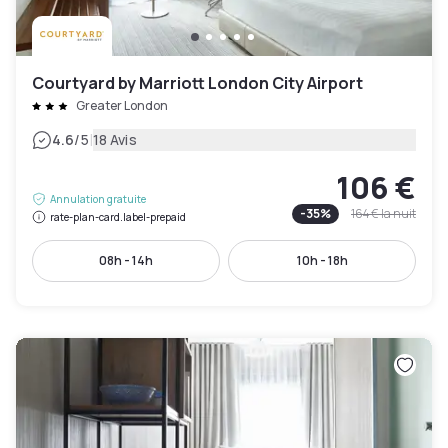
Courtyard by Marriott London City Airport
Greater London
|
4.6
/5
18 Avis
106 €
Annulation gratuite
-
35
%
164 €
la nuit
rate-plan-card.label-prepaid
08h - 14h
10h - 18h