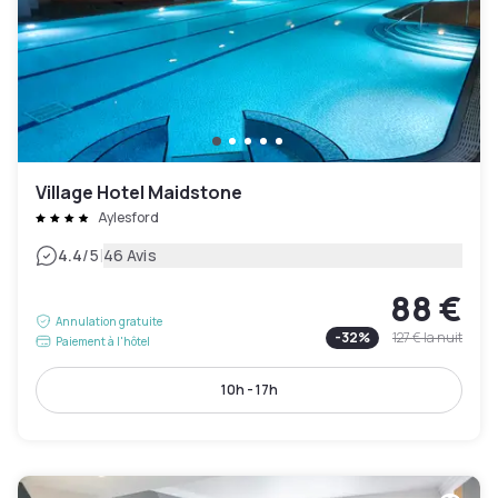
Village Hotel Maidstone
Aylesford
|
4.4
/5
46 Avis
88 €
Annulation gratuite
-
32
%
127 €
la nuit
Paiement à l'hôtel
10h - 17h