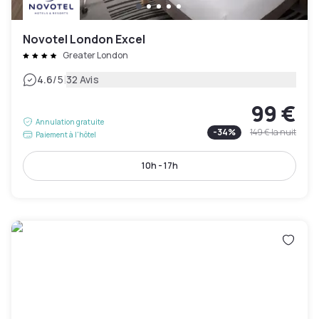
Novotel London Excel
Greater London
|
4.6
/5
32 Avis
99 €
Annulation gratuite
-
34
%
149 €
la nuit
Paiement à l'hôtel
10h - 17h