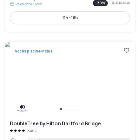
-
39
%
111 €
la nuit
Paiement à l'hôtel
11h - 16h
Accès piscine inclus
DoubleTree by Hilton Dartford Bridge
Kent