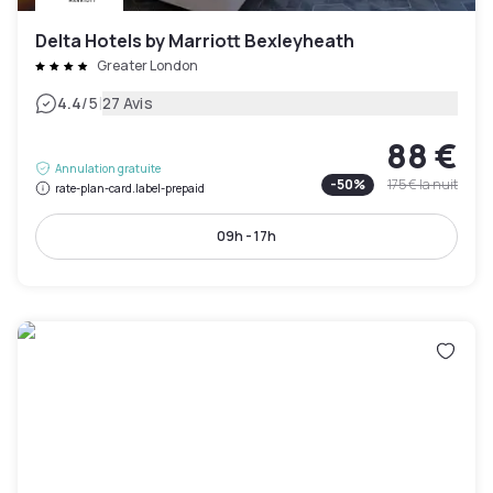
Delta Hotels by Marriott Bexleyheath
Greater London
|
4.4
/5
27 Avis
88 €
Annulation gratuite
-
50
%
175 €
la nuit
rate-plan-card.label-prepaid
09h - 17h