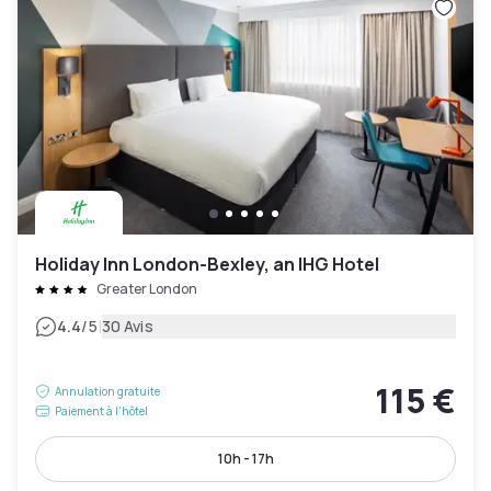
Holiday Inn London-Bexley, an IHG Hotel
Greater London
|
4.4
/5
30 Avis
115 €
Annulation gratuite
Paiement à l'hôtel
10h - 17h