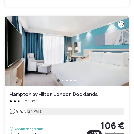
Hampton by Hilton London Docklands
England
|
4.4
/5
24 Avis
106 €
Annulation gratuite
-
40
%
175 €
la nuit