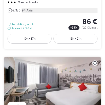
Greater London
|
4.3
/5
94 Avis
86 €
Annulation gratuite
-
33
%
129 €
la nuit
Paiement à l'hôtel
10h - 17h
15h - 21h