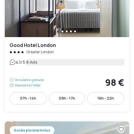
Good Hotel London
Greater London
|
4.1
/5
8 Avis
98 €
Annulation gratuite
Paiement à l'hôtel
07h - 14h
09h - 17h
16h - 22h
Accès piscine inclus