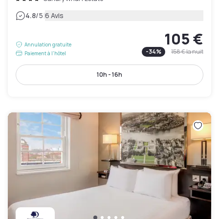
|
4.8
/5
6 Avis
105 €
Annulation gratuite
-
34
%
158 €
la nuit
Paiement à l'hôtel
10h - 16h