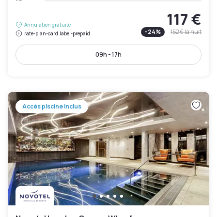
117 €
Annulation gratuite
-
24
%
152 €
la nuit
rate-plan-card.label-prepaid
09h - 17h
Accès piscine inclus