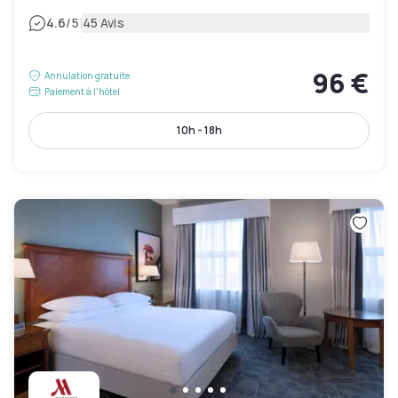
|
4.6
/5
45 Avis
96 €
Annulation gratuite
Paiement à l'hôtel
10h - 18h