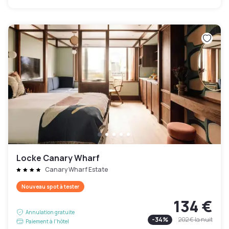
Locke Canary Wharf
Canary Wharf Estate
Nouveau spot à tester
134 €
Annulation gratuite
-
34
%
202 €
la nuit
Paiement à l'hôtel