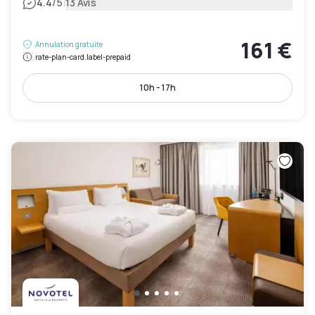
|
4.4
/5
13 Avis
161 €
Annulation gratuite
rate-plan-card.label-prepaid
10h - 17h