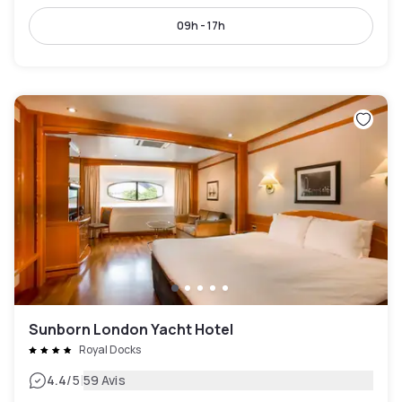
09h - 17h
Sunborn London Yacht Hotel
Royal Docks
|
4.4
/5
59 Avis