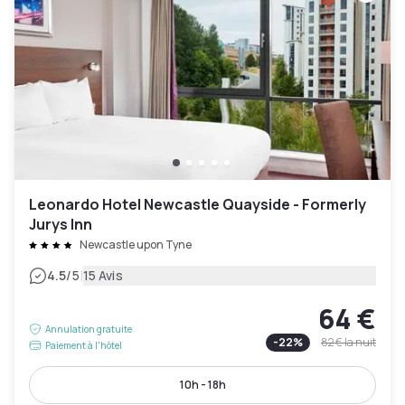
Leonardo Hotel Newcastle Quayside - Formerly
Jurys Inn
Newcastle upon Tyne
|
4.5
/5
15 Avis
64 €
Annulation gratuite
-
22
%
82 €
la nuit
Paiement à l'hôtel
10h - 18h