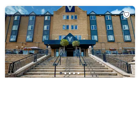
Village Hotel Newcastle
West Allotment
|
4.8
/5
16 Avis
82 €
Annulation gratuite
-
37
%
129 €
la nuit
Paiement à l'hôtel