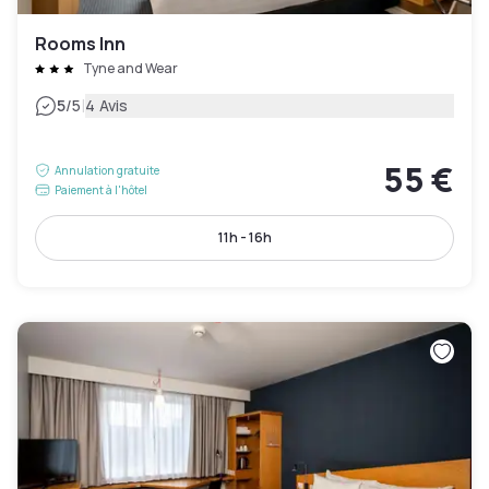
Rooms Inn
Tyne and Wear
|
5
/5
4 Avis
55 €
Annulation gratuite
Paiement à l'hôtel
11h - 16h