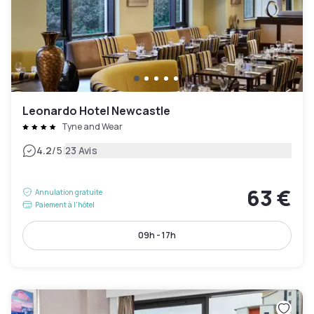
Leonardo Hotel Newcastle
Tyne and Wear
|
4.2
/5
23 Avis
63 €
Annulation gratuite
Paiement à l'hôtel
09h - 17h