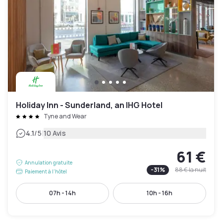
Holiday Inn - Sunderland, an IHG Hotel
Tyne and Wear
|
4.1
/5
10 Avis
61 €
Annulation gratuite
-
31
%
88 €
la nuit
Paiement à l'hôtel
07h - 14h
10h - 16h