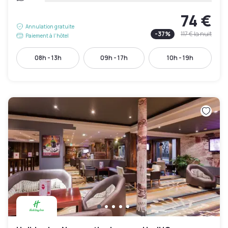
74 €
Annulation gratuite
-
37
%
117 €
la nuit
Paiement à l'hôtel
08h - 13h
09h - 17h
10h - 19h