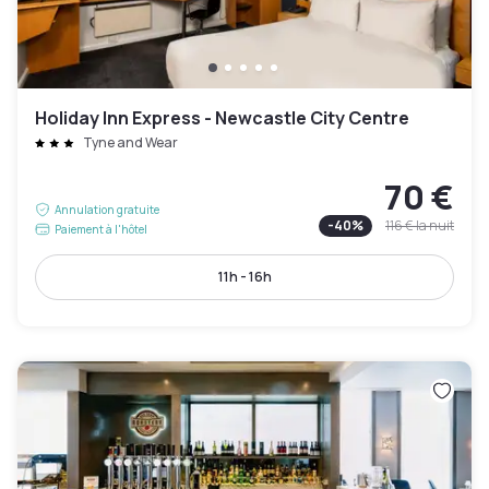
Holiday Inn Express - Newcastle City Centre
Tyne and Wear
70 €
Annulation gratuite
-
40
%
116 €
la nuit
Paiement à l'hôtel
11h - 16h