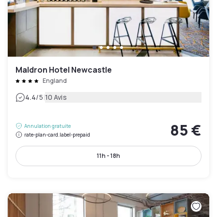
Maldron Hotel Newcastle
England
|
4.4
/5
10 Avis
85 €
Annulation gratuite
rate-plan-card.label-prepaid
11h - 18h