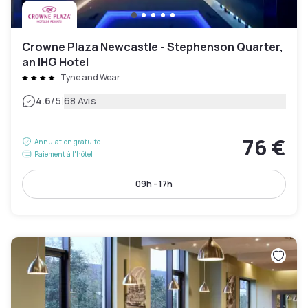
Crowne Plaza Newcastle - Stephenson Quarter,
an IHG Hotel
Tyne and Wear
|
4.6
/5
68 Avis
76 €
Annulation gratuite
Paiement à l'hôtel
09h - 17h