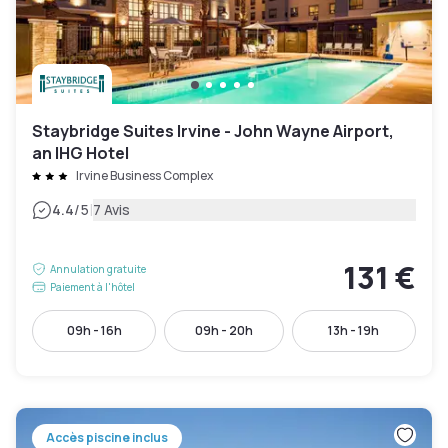
Staybridge Suites Irvine - John Wayne Airport,
an IHG Hotel
Irvine Business Complex
|
4.4
/5
7 Avis
131 €
Annulation gratuite
Paiement à l'hôtel
09h - 16h
09h - 20h
13h - 19h
Accès piscine inclus