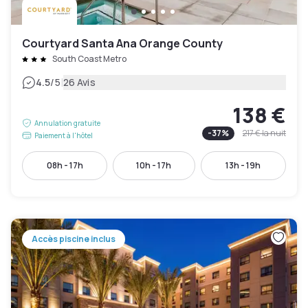
Courtyard Santa Ana Orange County
South Coast Metro
|
4.5
/5
26 Avis
138 €
Annulation gratuite
-
37
%
217 €
la nuit
Paiement à l'hôtel
08h - 17h
10h - 17h
13h - 19h
Accès piscine inclus