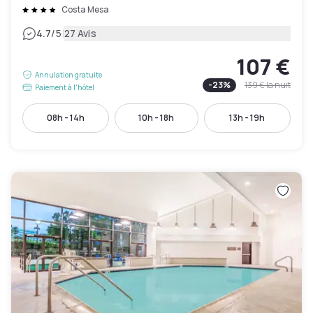
Costa Mesa
|
4.7
/5
27 Avis
107 €
Annulation gratuite
-
23
%
139 €
la nuit
Paiement à l'hôtel
08h - 14h
10h - 18h
13h - 19h