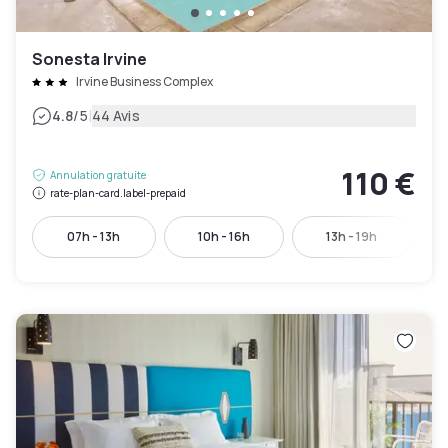
Sonesta Irvine
Irvine Business Complex
|
4.8
/5
44 Avis
110 €
Annulation gratuite
rate-plan-card.label-prepaid
07h - 13h
10h - 16h
13h - 19h