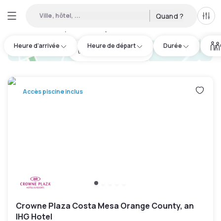
Ville, hôtel, ...
Quand ?
Tous
Hôtels disponibles en journée à Costa Mesa
:
14
Heure d'arrivée
Heure de départ
Durée
hotel.cta.view_map
Accès piscine inclus
Crowne Plaza Costa Mesa Orange County, an
IHG Hotel