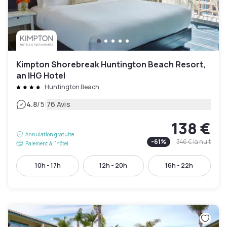
Kimpton Shorebreak Huntington Beach Resort,
an IHG Hotel
Huntington Beach
|
4.8
/5
76 Avis
138 €
Annulation gratuite
-
61
%
346 €
la nuit
Paiement à l'hôtel
10h - 17h
12h - 20h
16h - 22h