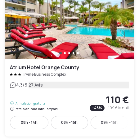
Atrium Hotel Orange County
Irvine Business Complex
|
4.3
/5
27 Avis
110 €
Annulation gratuite
-
45
%
199 €
la nuit
rate-plan-card.label-prepaid
08h - 14h
08h - 15h
09h - 15h