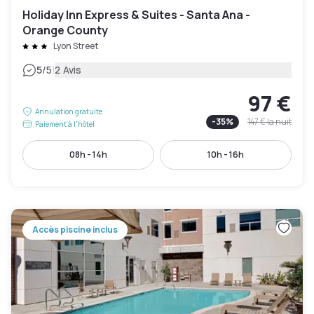
Holiday Inn Express & Suites - Santa Ana -
Orange County
Lyon Street
|
5
/5
2 Avis
97 €
Annulation gratuite
-
35
%
147 €
la nuit
Paiement à l'hôtel
08h - 14h
10h - 16h
Accès piscine inclus