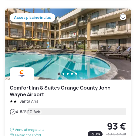
Accès piscine inclus
Comfort Inn & Suites Orange County John
Wayne Airport
Santa Ana
|
4.8
/5
10 Avis
93 €
Annulation gratuite
-
29
%
130 €
la nuit
Paiement à l'hôtel