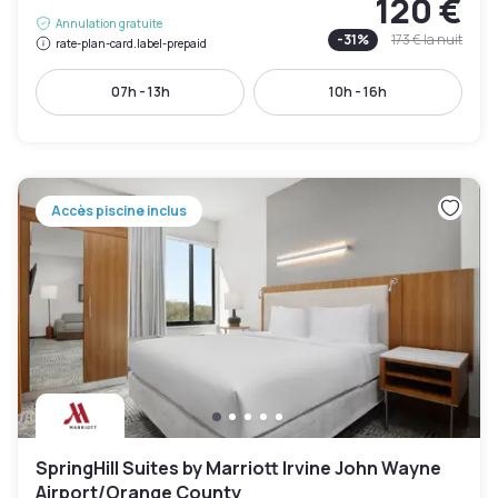
120 €
Annulation gratuite
-
31
%
173 €
la nuit
rate-plan-card.label-prepaid
07h - 13h
10h - 16h
Accès piscine inclus
SpringHill Suites by Marriott Irvine John Wayne
Airport/Orange County