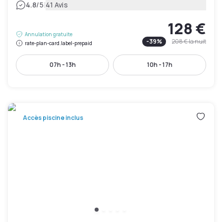
|
4.8
/5
41 Avis
128 €
Annulation gratuite
-
39
%
208 €
la nuit
rate-plan-card.label-prepaid
07h - 13h
10h - 17h
Accès piscine inclus