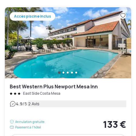
Accès piscine inclus
Best Western Plus Newport Mesa Inn
East Side Costa Mesa
|
4.9
/5
2 Avis
133 €
Annulation gratuite
Paiement à l'hôtel