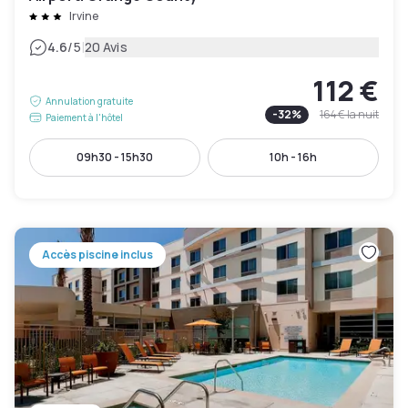
Irvine
|
4.6
/5
20 Avis
112 €
Annulation gratuite
-
32
%
164 €
la nuit
Paiement à l'hôtel
09h30 - 15h30
10h - 16h
Accès piscine inclus