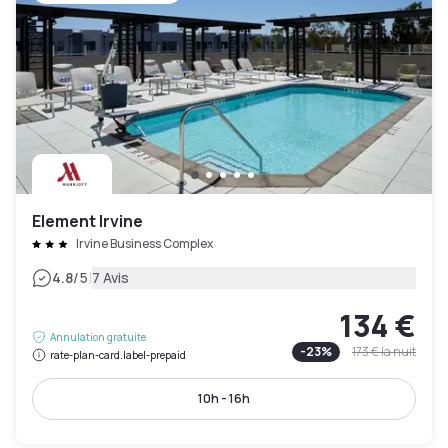
Element Irvine
Irvine Business Complex
|
4.8
/5
7 Avis
134 €
Annulation gratuite
-
23
%
173 €
la nuit
rate-plan-card.label-prepaid
10h - 16h