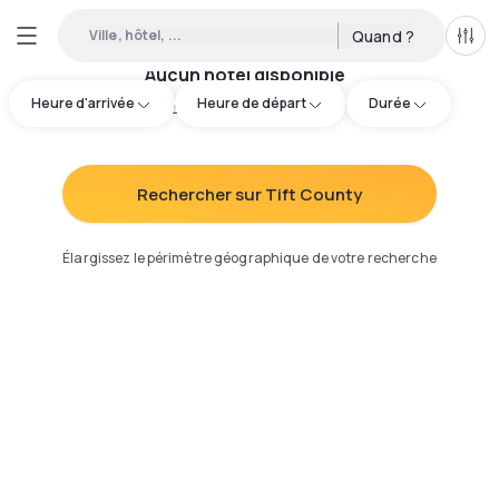
Ville, hôtel, ...
Quand ?
Tous
Aucun hôtel disponible
Heure d'arrivée
Heure de départ
Durée
Essayez d'ajuster votre recherche
:
Rechercher sur Tift County
Élargissez le périmètre géographique de votre recherche