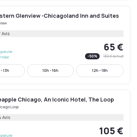
stern Glenview -Chicagoland Inn and Suites
view
 Avis
65 €
gratuite
-
50
%
130 €
la nuit
l'hôtel
 - 13h
10h - 16h
12h - 18h
eapple Chicago, An Iconic Hotel, The Loop
icago Loop
4 Avis
105 €
gratuite