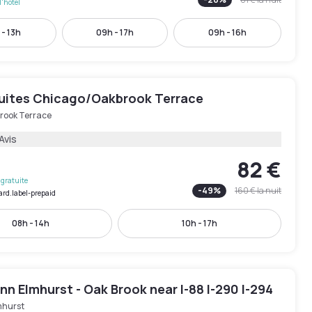
l'hôtel
 - 13h
09h - 17h
09h - 16h
Suites Chicago/Oakbrook Terrace
rook Terrace
Avis
82 €
gratuite
-
49
%
160 €
la nuit
ard.label-prepaid
08h - 14h
10h - 17h
Inn Elmhurst - Oak Brook near I-88 I-290 I-294
mhurst