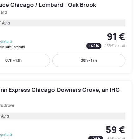
lace Chicago / Lombard - Oak Brook
ard
 Avis
91 €
gratuite
-
42
%
155 €
la nuit
ard.label-prepaid
07h - 13h
08h - 17h
 Inn Express Chicago-Downers Grove, an IHG
s Grove
 Avis
59 €
gratuite
-
28
%
81 €
la nuit