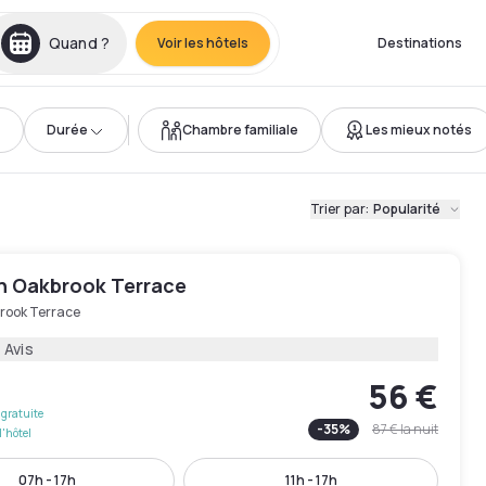
Quand ?
Voir les hôtels
Destinations
Durée
Chambre familiale
Les mieux notés
Trier par
:
Popularité
nn Oakbrook Terrace
rook Terrace
 Avis
56 €
gratuite
-
35
%
87 €
la nuit
l'hôtel
07h - 17h
11h - 17h