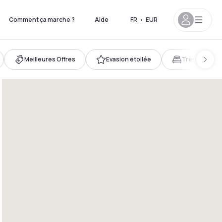
Comment ça marche ?
Aide
FR
•
EUR
Meilleures Offres
Evasion étoilée
Très grand lit