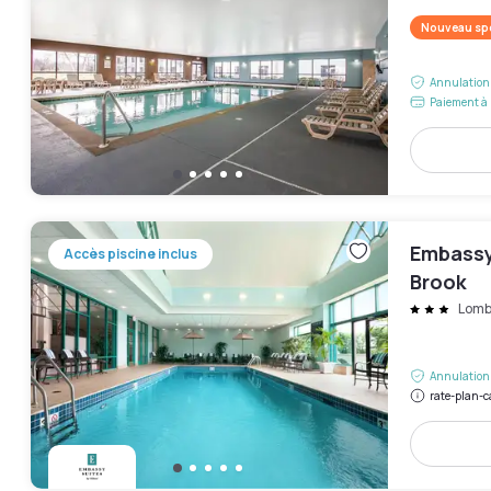
Nouveau spo
Annulation 
Paiement à 
Embassy
Accès piscine inclus
Brook
Lomb
Annulation 
rate-plan-c