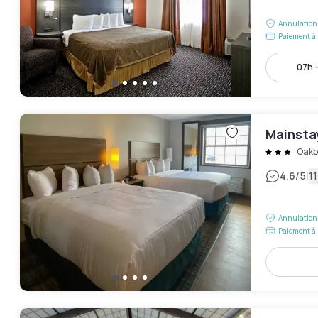
Annulation 
Paiement à 
07h -
Mainsta
Oakb
|
4.6
/5
11
Annulation 
Paiement à 