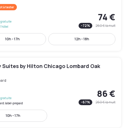
t à tester
74 €
gratuite
-
72
%
260 €
la nuit
l'hôtel
10h - 17h
12h - 18h
 Suites by Hilton Chicago Lombard Oak
ard
86 €
gratuite
-
67
%
260 €
la nuit
ard.label-prepaid
10h - 17h