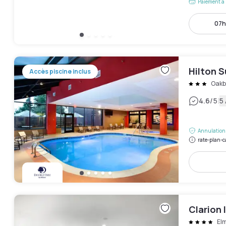
Paiement à 
07h
Hilton 
Accès piscine inclus
Oakb
|
4.6
/5
5 
Annulation 
rate-plan-c
Clarion 
El