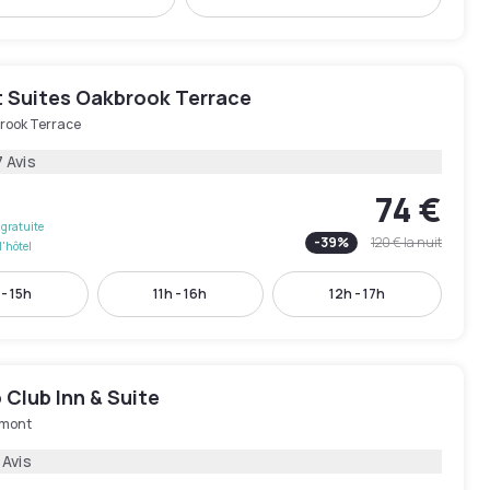
 Suites Oakbrook Terrace
rook Terrace
 Avis
74 €
gratuite
-
39
%
120 €
la nuit
l'hôtel
 - 15h
11h - 16h
12h - 17h
Club Inn & Suite
mont
 Avis