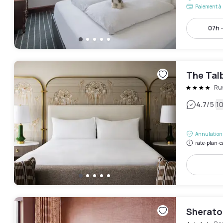
Paiement à 
07h -
The Tal
Rus
|
4.7
/5
10
Annulation 
rate-plan-c
Sherato