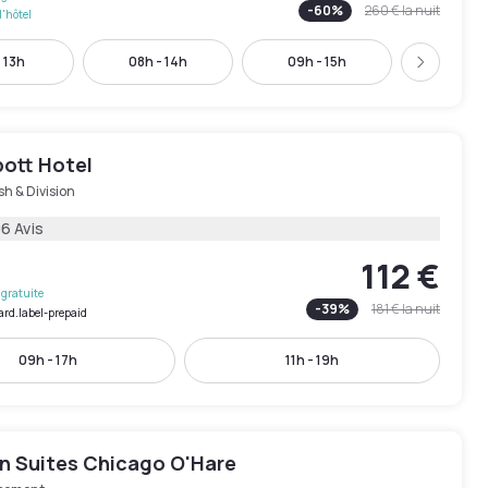
-
60
%
260 €
la nuit
l'hôtel
 13h
08h - 14h
09h - 15h
10h - 
Suivant
bott Hotel
h & Division
6 Avis
112 €
gratuite
-
39
%
181 €
la nuit
ard.label-prepaid
09h - 17h
11h - 19h
n Suites Chicago O'Hare