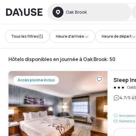
Dayuse
Oak Brook
Tous les filtres
Heure d'arrivée
Heure de départ
Hôtels disponibles en journée à Oak Brook
:
50
Sleep I
Accès piscine inclus
Oakb
|
4.7
/5
41
Annulation 
Paiement à 