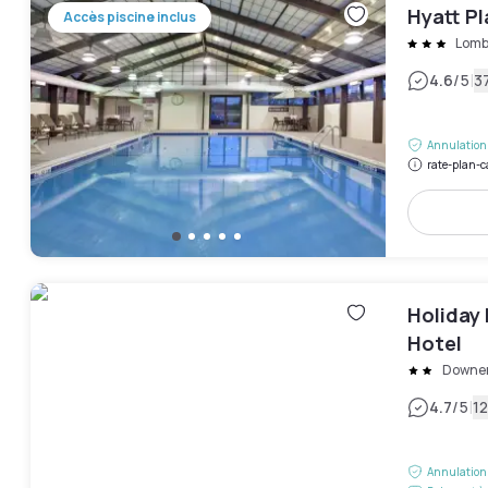
Hyatt P
Accès piscine inclus
Lomb
|
4.6
/5
37
Annulation 
rate-plan-c
Holiday
Hotel
Downer
|
4.7
/5
12
Annulation 