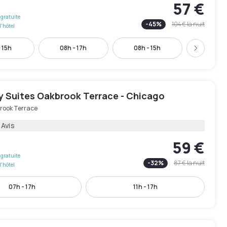
57 €
gratuite
-
45
%
104 €
la nuit
l'hôtel
 15h
08h - 17h
08h - 15h
09h - 
Suivant
y Suites Oakbrook Terrace - Chicago
rook Terrace
 Avis
59 €
gratuite
-
32
%
87 €
la nuit
l'hôtel
07h - 17h
11h - 17h