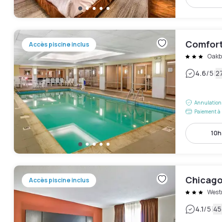
Comfort
Accès piscine inclus
Oakb
|
4.6
/5
27
Annulation 
Paiement à 
10h
Chicago 
Accès piscine inclus
West
|
4.1
/5
45