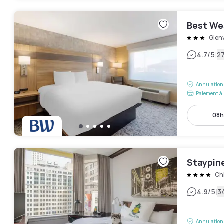
Best We
Glen
|
4.7
/5
27
Annulation 
Paiement à 
08h
Staypin
Ch
|
4.9
/5
3
Annulation 