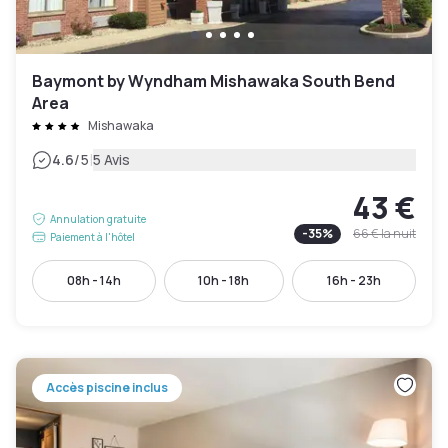
Baymont by Wyndham Mishawaka South Bend
Area
Mishawaka
|
4.6
/5
5 Avis
43 €
Annulation gratuite
-
35
%
66 €
la nuit
Paiement à l'hôtel
08h - 14h
10h - 18h
16h - 23h
Accès piscine inclus