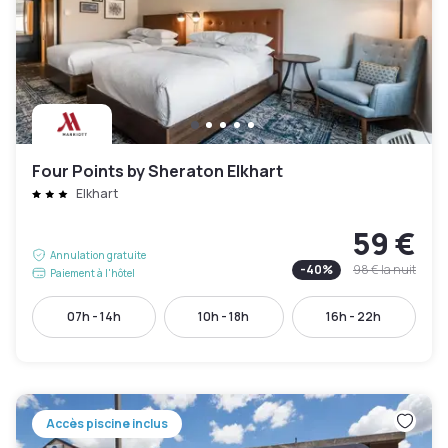
Four Points by Sheraton Elkhart
Elkhart
59 €
Annulation gratuite
-
40
%
98 €
la nuit
Paiement à l'hôtel
07h - 14h
10h - 18h
16h - 22h
Accès piscine inclus