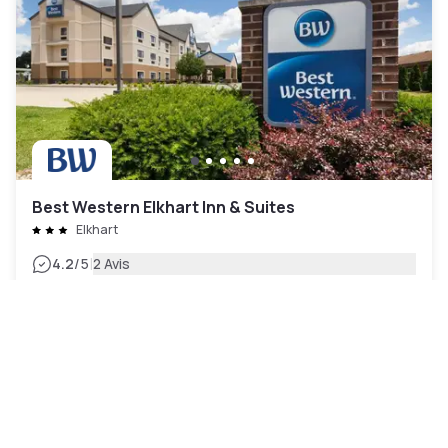
Best Western Elkhart Inn & Suites
Elkhart
|
4.2
/5
2 Avis
56 €
Annulation gratuite
-
32
%
82 €
la nuit
Paiement à l'hôtel
08h - 16h
09h - 17h
10h - 18h