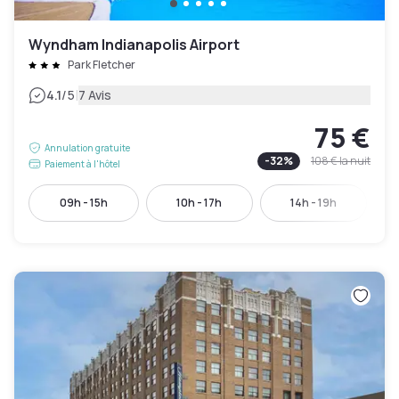
Wyndham Indianapolis Airport
Park Fletcher
|
4.1
/5
7 Avis
75 €
Annulation gratuite
-
32
%
108 €
la nuit
Paiement à l'hôtel
09h - 15h
10h - 17h
14h - 19h