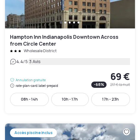
Hampton Inn Indianapolis Downtown Across
from Circle Center
Wholesale District
|
4.4
/5
3 Avis
69 €
Annulation gratuite
-
68
%
217 €
la nuit
rate-plan-card.label-prepaid
08h - 14h
10h - 17h
17h - 23h
Accès piscine inclus