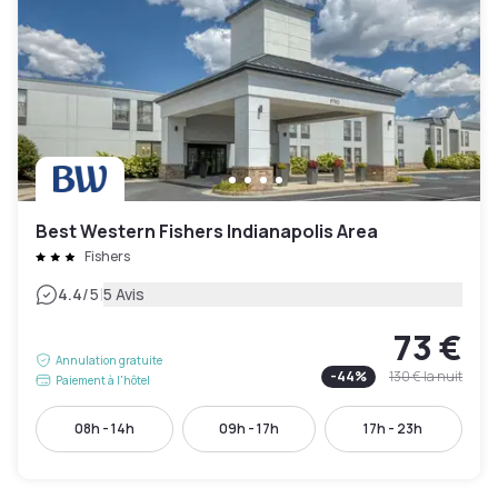
Best Western Fishers Indianapolis Area
Fishers
|
4.4
/5
5 Avis
73 €
Annulation gratuite
-
44
%
130 €
la nuit
Paiement à l'hôtel
08h - 14h
09h - 17h
17h - 23h