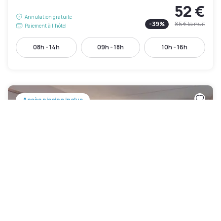
52 €
Annulation gratuite
-
39
%
85 €
la nuit
Paiement à l'hôtel
08h - 14h
09h - 18h
10h - 16h
Accès piscine inclus
Crowne Plaza Indianapolis Downtown Union