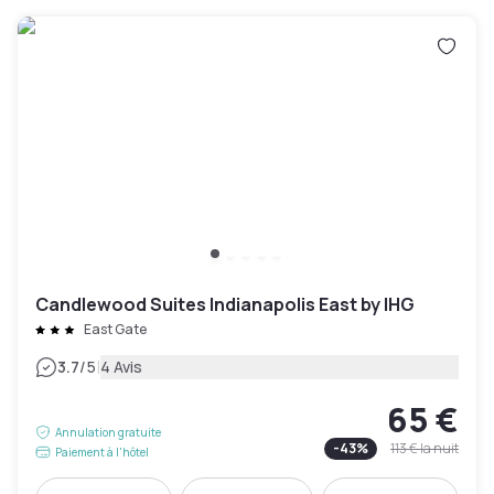
Candlewood Suites Indianapolis East by IHG
East Gate
|
3.7
/5
4 Avis
65 €
Annulation gratuite
-
43
%
113 €
la nuit
Paiement à l'hôtel