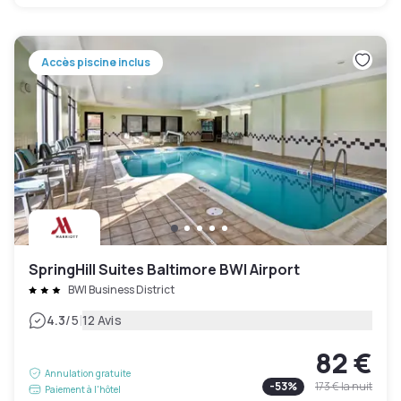
Accès piscine inclus
SpringHill Suites Baltimore BWI Airport
BWI Business District
|
4.3
/5
12 Avis
82 €
Annulation gratuite
-
53
%
173 €
la nuit
Paiement à l'hôtel