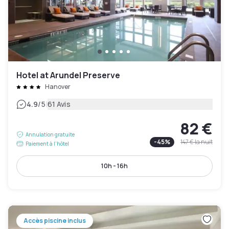
Hotel at Arundel Preserve
Hanover
|
4.9
/5
61 Avis
82 €
Annulation gratuite
-
45
%
147 €
la nuit
Paiement à l'hôtel
10h - 16h
Accès piscine inclus