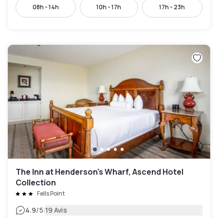
08h - 14h
10h - 17h
17h - 23h
The Inn at Henderson's Wharf, Ascend Hotel
Collection
Fells Point
|
4.9
/5
19 Avis