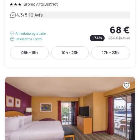
Bromo Arts District
|
4.3
/5
19 Avis
68 €
Annulation gratuite
-
74
%
260 €
la nuit
Paiement à l'hôtel
08h - 15h
10h - 23h
17h - 23h