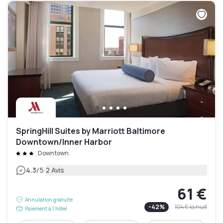
SpringHill Suites by Marriott Baltimore
Downtown/Inner Harbor
Downtown
|
4.3
/5
2 Avis
61 €
Annulation gratuite
-
42
%
104 €
la nuit
Paiement à l'hôtel