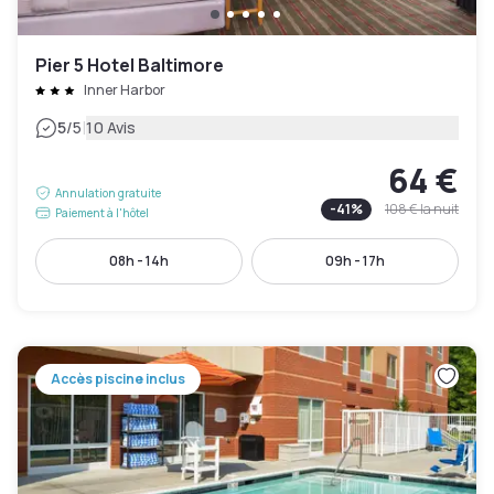
Pier 5 Hotel Baltimore
Inner Harbor
|
5
/5
10 Avis
64 €
Annulation gratuite
-
41
%
108 €
la nuit
Paiement à l'hôtel
08h - 14h
09h - 17h
Accès piscine inclus