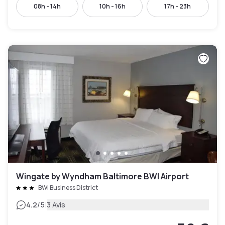
08h - 14h
10h - 16h
17h - 23h
Wingate by Wyndham Baltimore BWI Airport
BWI Business District
|
4.2
/5
3 Avis