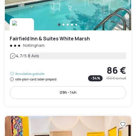
Fairfield Inn & Suites White Marsh
Nottingham
|
4.7
/5
8 Avis
86 €
Annulation gratuite
-
34
%
130 €
la nuit
rate-plan-card.label-prepaid
09h - 14h