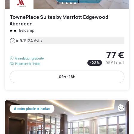
TownePlace Suites by Marriott Edgewood
Aberdeen
Belcamp
|
4.9
/5
24 Avis
77 €
Annulation gratuite
-
22
%
98 €
la nuit
Paiement à l'hôtel
09h - 16h
Accès piscine inclus