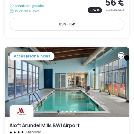
56 €
Annulation gratuite
-
74
%
217 €
la nuit
Paiement à l'hôtel
09h - 16h
Accès piscine inclus
Aloft Arundel Mills BWI Airport
Hanover