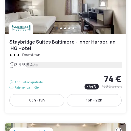
Staybridge Suites Baltimore - Inner Harbor, an
IHG Hotel
Downtown
|
3.9
/5
5 Avis
74 €
Annulation gratuite
-
44
%
130 €
la nuit
Paiement à l'hôtel
08h - 15h
16h - 22h