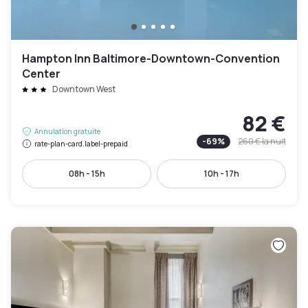
Hampton Inn Baltimore-Downtown-Convention
Center
Downtown West
82 €
Annulation gratuite
-
69
%
260 €
la nuit
rate-plan-card.label-prepaid
08h - 15h
10h - 17h