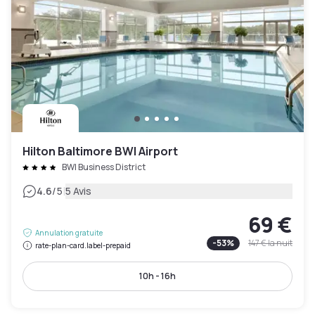
Hilton Baltimore BWI Airport
BWI Business District
|
4.6
/5
5 Avis
69 €
Annulation gratuite
-
53
%
147 €
la nuit
rate-plan-card.label-prepaid
10h - 16h