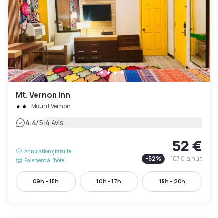
Mt. Vernon Inn
Mount Vernon
|
4.4
/5
4 Avis
52 €
Annulation gratuite
-
52
%
107 €
la nuit
Paiement à l'hôtel
09h - 15h
10h - 17h
15h - 20h