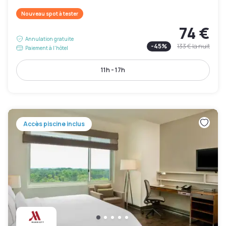
Nouveau spot à tester
74 €
Annulation gratuite
-
45
%
133 €
la nuit
Paiement à l'hôtel
11h - 17h
Accès piscine inclus