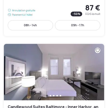
87 €
Annulation gratuite
-
50
%
172 €
la nuit
Paiement à l'hôtel
08h - 14h
09h - 17h
Candlewood Suites Baltimore - Inner Harbor, an