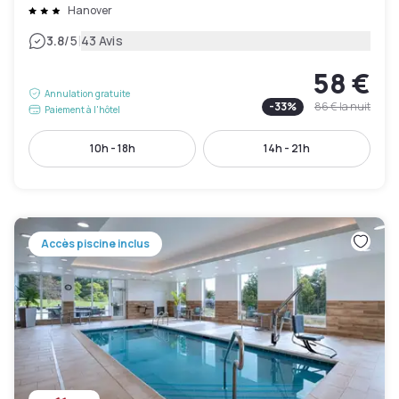
Hanover
|
3.8
/5
43 Avis
58 €
Annulation gratuite
-
33
%
86 €
la nuit
Paiement à l'hôtel
10h - 18h
14h - 21h
Accès piscine inclus