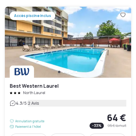
Accès piscine inclus
Best Western Laurel
North Laurel
|
4.3
/5
2 Avis
64 €
Annulation gratuite
-
33
%
95 €
la nuit
Paiement à l'hôtel