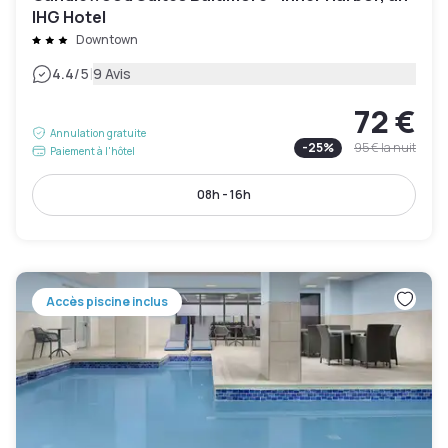
IHG Hotel
Downtown
|
4.4
/5
9 Avis
72 €
Annulation gratuite
-
25
%
95 €
la nuit
Paiement à l'hôtel
08h - 16h
Accès piscine inclus