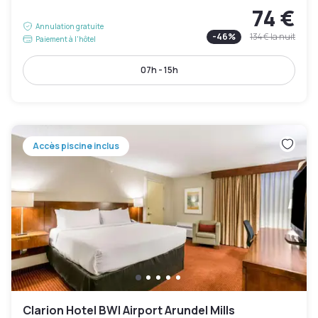
74 €
Annulation gratuite
-
46
%
134 €
la nuit
Paiement à l'hôtel
07h - 15h
Accès piscine inclus
Clarion Hotel BWI Airport Arundel Mills