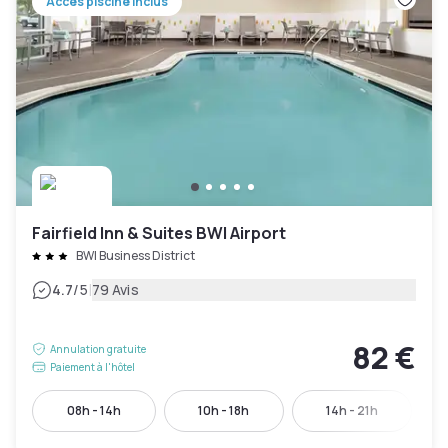
Accès piscine inclus
Fairfield Inn & Suites BWI Airport
BWI Business District
|
4.7
/5
79 Avis
82 €
Annulation gratuite
Paiement à l'hôtel
08h - 14h
10h - 18h
14h - 21h