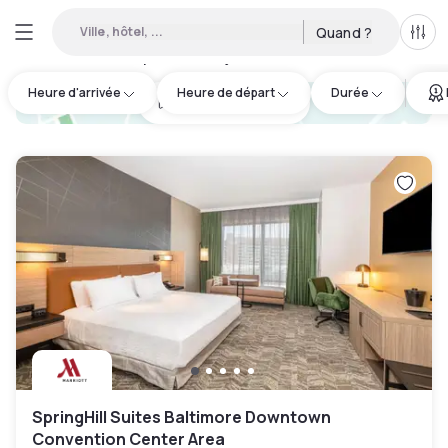
Ville, hôtel, ...
Quand ?
Tous
Hôtels disponibles en journée à Towson
:
20
Heure d'arrivée
Heure de départ
Durée
hotel.cta.view_map
SpringHill Suites Baltimore Downtown
Convention Center Area