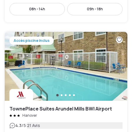
08h - 14h
09h - 18h
Accès piscine inclus
TownePlace Suites Arundel Mills BWI Airport
Hanover
|
4.3
/5
21 Avis