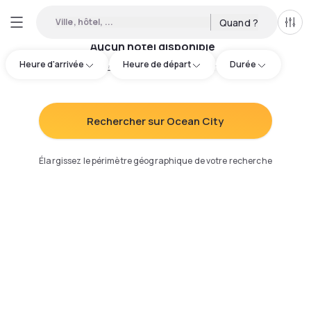
Ville, hôtel, ...
Quand ?
Tous
Aucun hôtel disponible
Heure d'arrivée
Heure de départ
Durée
Essayez d'ajuster votre recherche
:
Rechercher sur Ocean City
Élargissez le périmètre géographique de votre recherche