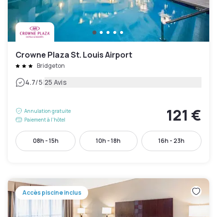
Crowne Plaza St. Louis Airport
Bridgeton
|
4.7
/5
25 Avis
121 €
Annulation gratuite
Paiement à l'hôtel
08h - 15h
10h - 18h
16h - 23h
Accès piscine inclus