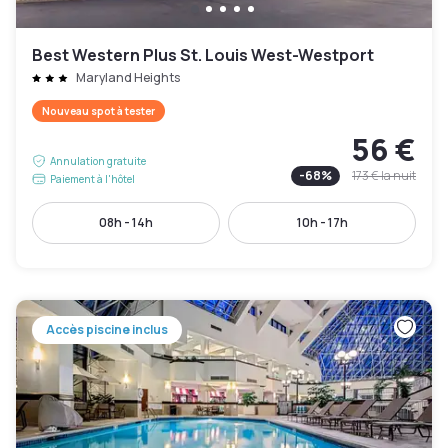
Best Western Plus St. Louis West-Westport
Maryland Heights
Nouveau spot à tester
56 €
Annulation gratuite
-
68
%
173 €
la nuit
Paiement à l'hôtel
08h - 14h
10h - 17h
Accès piscine inclus