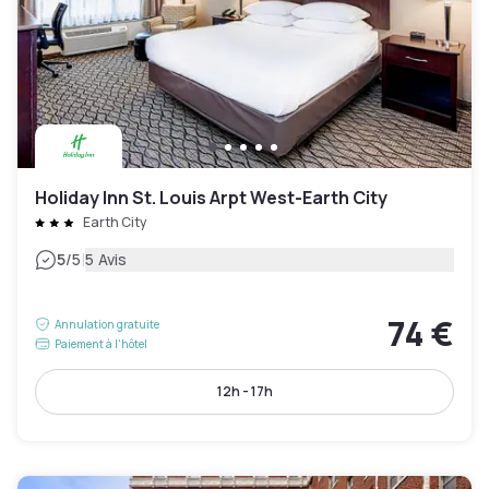
Holiday Inn St. Louis Arpt West-Earth City
Earth City
|
5
/5
5 Avis
74 €
Annulation gratuite
Paiement à l'hôtel
12h - 17h