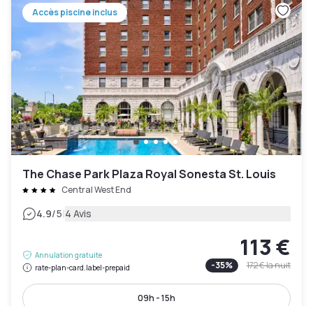
Accès piscine inclus
The Chase Park Plaza Royal Sonesta St. Louis
Central West End
|
4.9
/5
4 Avis
113 €
Annulation gratuite
-
35
%
172 €
la nuit
rate-plan-card.label-prepaid
09h - 15h