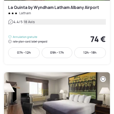
La Quinta by Wyndham Latham Albany Airport
Latham
|
4.4
/5
18 Avis
74 €
Annulation gratuite
rate-plan-card.label-prepaid
07h - 12h
09h - 17h
12h - 18h