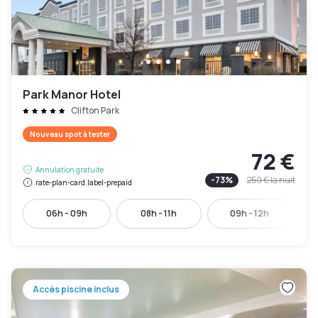
Park Manor Hotel
Clifton Park
Nouveau spot à tester
72 €
Annulation gratuite
-
73
%
259 €
la nuit
rate-plan-card.label-prepaid
06h - 09h
08h - 11h
09h - 12h
Accès piscine inclus