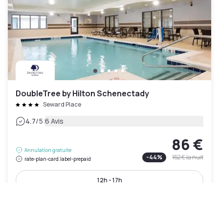
DoubleTree by Hilton Schenectady
Seward Place
|
4.7
/5
6 Avis
86 €
Annulation gratuite
-
44
%
152 €
la nuit
rate-plan-card.label-prepaid
12h - 17h