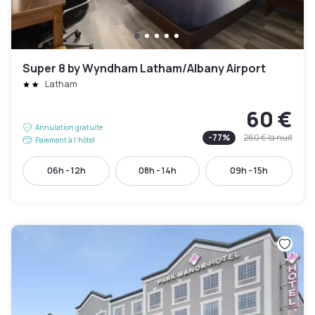
Super 8 by Wyndham Latham/Albany Airport
Latham
60 €
Annulation gratuite
-
77
%
260 €
la nuit
Paiement à l'hôtel
06h - 12h
08h - 14h
09h - 15h