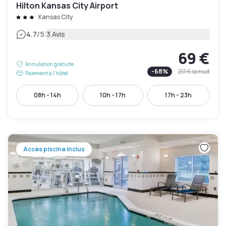
Hilton Kansas City Airport
Kansas City
|
4.7
/5
3 Avis
69 €
Annulation gratuite
-
68
%
217 €
la nuit
Paiement à l'hôtel
08h - 14h
10h - 17h
17h - 23h
Accès piscine inclus