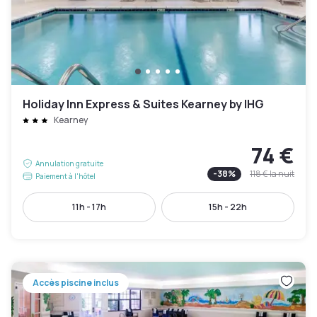
Holiday Inn Express & Suites Kearney by IHG
Kearney
74 €
Annulation gratuite
-
38
%
118 €
la nuit
Paiement à l'hôtel
11h - 17h
15h - 22h
Accès piscine inclus