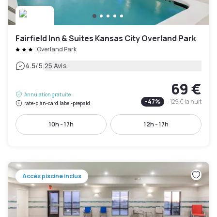
Fairfield Inn & Suites Kansas City Overland Park
Overland Park
|
4.5
/5
25 Avis
69 €
Annulation gratuite
-
47
%
129 €
la nuit
rate-plan-card.label-prepaid
10h - 17h
12h - 17h
Accès piscine inclus