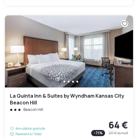
La Quinta Inn & Suites by Wyndham Kansas City
Beacon Hill
Beacon Hill
64 €
Annulation gratuite
-
71
%
217 €
la nuit
Paiement à l'hôtel