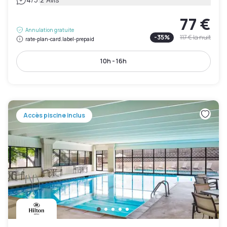
|
77 €
Annulation gratuite
-
35
%
117 €
la nuit
rate-plan-card.label-prepaid
10h - 16h
Accès piscine inclus