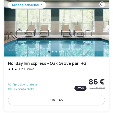
Accès piscine inclus
Holiday Inn Express - Oak Grove par IHG
Oak Grove
86 €
Annulation gratuite
-
25
%
114 €
la nuit
Paiement à l'hôtel
11h - 14h