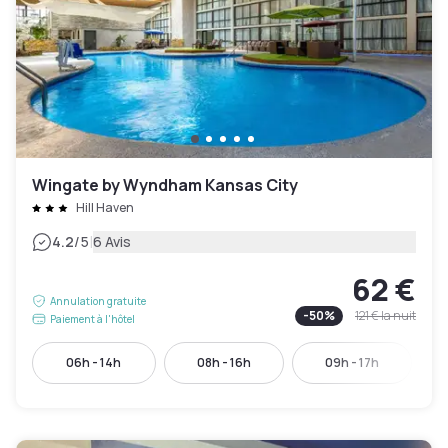
Wingate by Wyndham Kansas City
Hill Haven
|
4.2
/5
6 Avis
62 €
Annulation gratuite
-
50
%
121 €
la nuit
Paiement à l'hôtel
06h - 14h
08h - 16h
09h - 17h