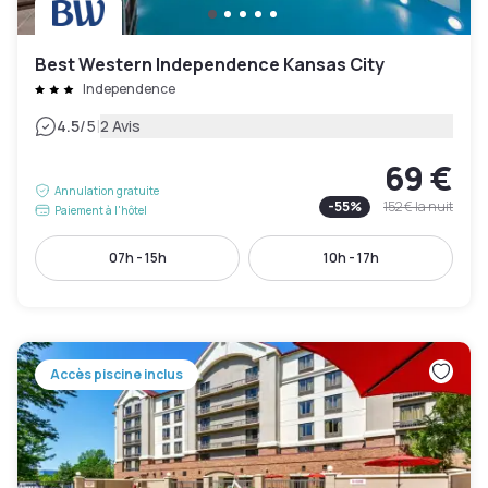
Best Western Independence Kansas City
Independence
|
4.5
/5
2 Avis
69 €
Annulation gratuite
-
55
%
152 €
la nuit
Paiement à l'hôtel
07h - 15h
10h - 17h
Accès piscine inclus