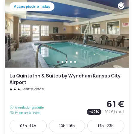
Accès piscine inclus
La Quinta Inn & Suites by Wyndham Kansas City
Airport
Platte Ridge
61 €
Annulation gratuite
-
42
%
104 €
la nuit
Paiement à l'hôtel
08h - 14h
10h - 16h
17h - 23h