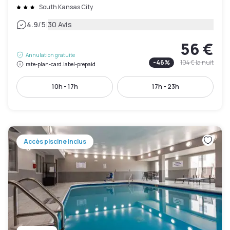
South Kansas City
|
4.9
/5
30 Avis
56 €
Annulation gratuite
-
46
%
104 €
la nuit
rate-plan-card.label-prepaid
10h - 17h
17h - 23h
Accès piscine inclus