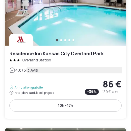
Residence Inn Kansas City Overland Park
Overland Station
|
4.6
/5
3 Avis
86 €
Annulation gratuite
-
39
%
139 €
la nuit
rate-plan-card.label-prepaid
10h - 17h