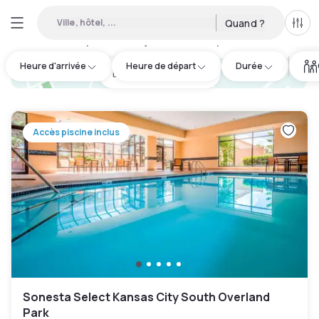
Ville, hôtel, ...
Quand ?
Tous
Hôtels disponibles en journée à Independence
:
12
Heure d'arrivée
Heure de départ
Durée
hotel.cta.view_map
Accès piscine inclus
Sonesta Select Kansas City South Overland
Park