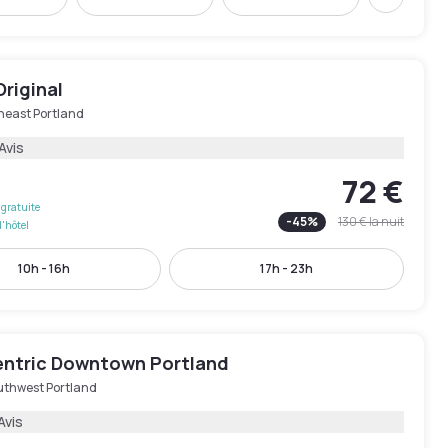
Suivant
Original
heast Portland
Avis
72 €
gratuite
-
45
%
130 €
la nuit
l'hôtel
10h - 16h
17h - 23h
entric Downtown Portland
uthwest Portland
Avis