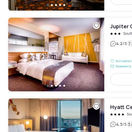
Jupiter 
Sout
|
4.2
/5
7 
Annulation 
Paiement à 
Hyatt C
So
|
4.3
/5
3 