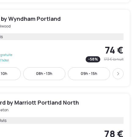
by Wyndham Portland
lwood
is
74 €
gratuite
-
58
%
173 €
la nuit
l'hôtel
 10h
08h - 13h
09h - 15h
10h - 
Suivant
d by Marriott Portland North
geton
Avis
78 €