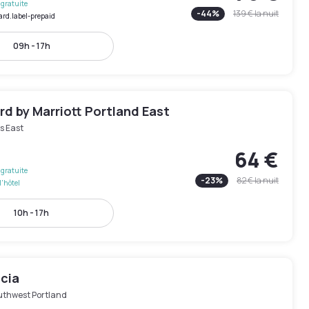
gratuite
-
44
%
139 €
la nuit
ard.label-prepaid
09h - 17h
d by Marriott Portland East
s East
64 €
gratuite
-
23
%
82 €
la nuit
l'hôtel
10h - 17h
ucia
uthwest Portland