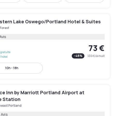
stern Lake Oswego/Portland Hotel & Suites
Forest
Avis
73 €
gratuite
-
48
%
139 €
la nuit
l'hôtel
10h - 18h
e Inn by Marriott Portland Airport at
 Station
heast Portland
 Avis