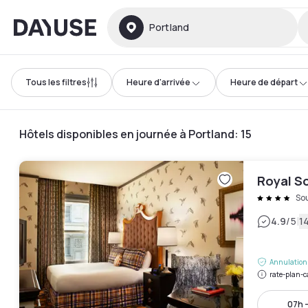
Dayuse
Portland
Tous les filtres
Heure d'arrivée
Heure de départ
Hôtels disponibles en journée à Portland
:
15
Royal S
So
|
4.9
/5
14
Annulation 
rate-plan-c
07h -