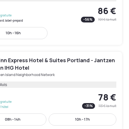
86 €
gratuite
-
56
%
191 €
la nuit
ard.label-prepaid
10h - 16h
Inn Express Hotel & Suites Portland - Jantzen
an IHG Hotel
en Island Neighborhood Network
Avis
78 €
gratuite
-
31
%
113 €
la nuit
l'hôtel
08h - 14h
10h - 17h