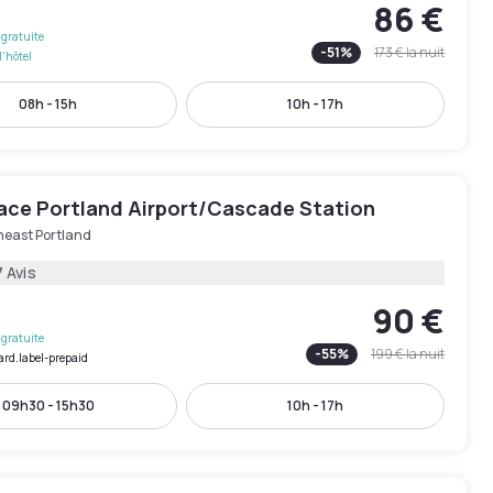
86 €
gratuite
-
51
%
173 €
la nuit
l'hôtel
08h - 15h
10h - 17h
lace Portland Airport/Cascade Station
heast Portland
 Avis
90 €
gratuite
-
55
%
199 €
la nuit
ard.label-prepaid
09h30 - 15h30
10h - 17h