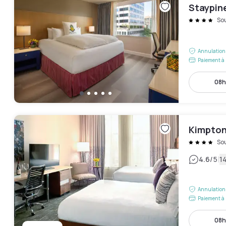
Staypin
So
Annulation 
Paiement à 
08h
Kimpton
So
|
4.6
/5
14
Annulation 
Paiement à 
08h