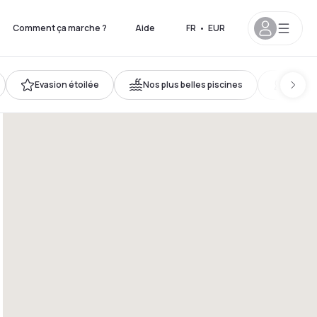
Comment ça marche ?
Aide
FR
•
EUR
Evasion étoilée
Nos plus belles piscines
Accès 
19h
17h - 22h