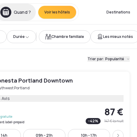
Quand ?
Voir les hôtels
Destinations
Durée
Chambre familiale
Les mieux notés
Trier par
:
Popularité
onesta Portland Downtown
uthwest Portland
 Avis
87 €
gratuite
-
42
%
147 €
la nuit
ard.label-prepaid
 14h
09h - 21h
10h - 17h
13h - 