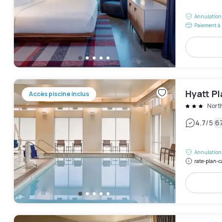
Annulation 
Paiement à 
Hyatt P
Accès piscine inclus
Nort
|
4.7
/5
67
Annulation 
rate-plan-c