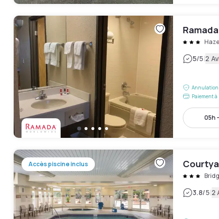
Ramada 
Haze
|
5
/5
2 Av
Annulation 
Paiement à 
05h -
Courtyar
Accès piscine inclus
Brid
|
3.8
/5
2 