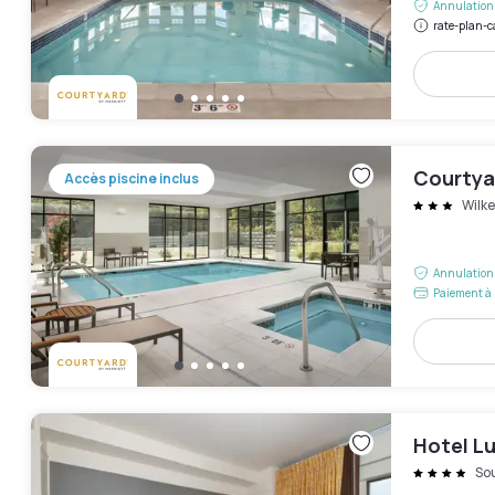
Annulation 
rate-plan-c
Courtyar
Accès piscine inclus
Wilke
Annulation 
Paiement à 
Hotel L
So