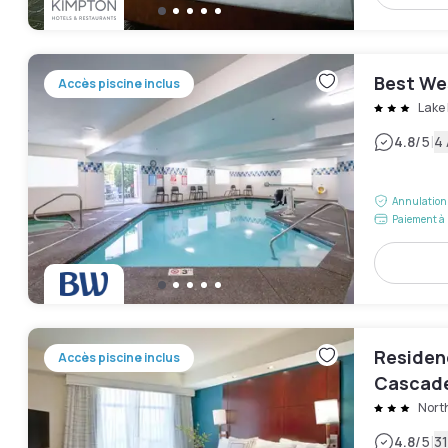
Best We
Accès piscine inclus
Lake 
|
4.8
/5
4 
Annulation 
Paiement à 
Residenc
Accès piscine inclus
Cascade
Nort
|
4.8
/5
31