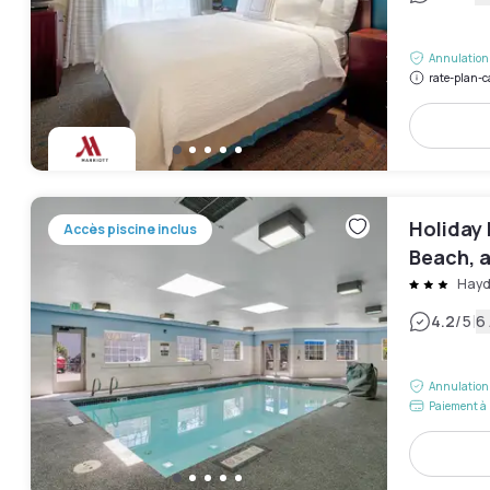
Annulation 
rate-plan-c
Holiday 
Accès piscine inclus
Beach, 
Hayd
|
4.2
/5
6 
Annulation 
Paiement à 