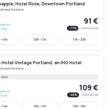
eapple, Hotel Rose, Downtown Portland
uthwest Portland
91 €
gratuite
-
77
%
390 €
la nuit
l'hôtel
 - 14h
10h - 17h
17h - 23h
 Hotel Vintage Portland, an IHG Hotel
uthwest Portland
 Avis
109 €
gratuite
-
46
%
199 €
la nuit
l'hôtel
 - 14h
10h - 17h
12h - 19h