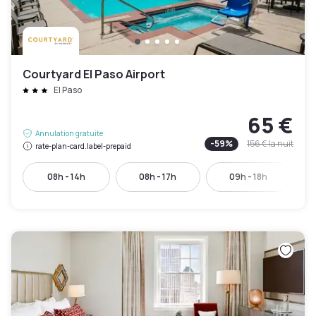
Courtyard El Paso Airport
El Paso
65 €
Annulation gratuite
-
59
%
156 €
la nuit
rate-plan-card.label-prepaid
08h - 14h
08h - 17h
09h - 18h