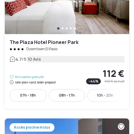
The Plaza Hotel Pioneer Park
Downtown El Paso
|
4.7
/5
10 Avis
112 €
Annulation gratuite
-
44
%
199 €
la nuit
rate-plan-card.label-prepaid
07h - 18h
08h - 17h
10h - 20h
Accès piscine inclus