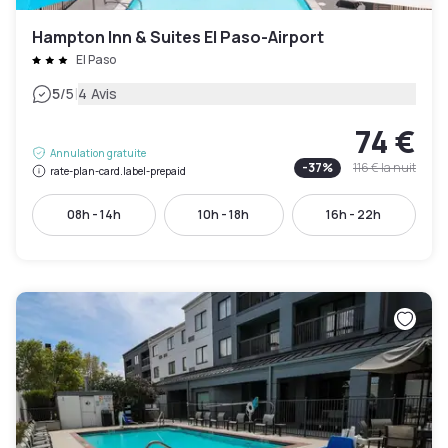
Hampton Inn & Suites El Paso-Airport
El Paso
|
5
/5
4 Avis
74 €
Annulation gratuite
-
37
%
116 €
la nuit
rate-plan-card.label-prepaid
08h - 14h
10h - 18h
16h - 22h