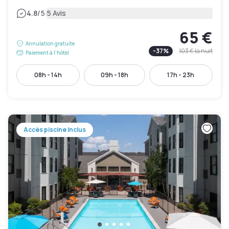
|
4.8
/5
5 Avis
65 €
Annulation gratuite
-
37
%
103 €
la nuit
Paiement à l'hôtel
08h - 14h
09h - 18h
17h - 23h
Accès piscine inclus