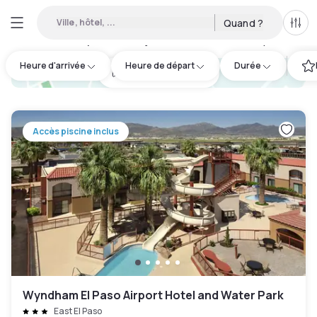
Ville, hôtel, ...
Quand ?
Tous
Hôtels disponibles en journée à El Paso County
:
6
Heure d'arrivée
Heure de départ
Durée
hotel.cta.view_map
Accès piscine inclus
Wyndham El Paso Airport Hotel and Water Park
East El Paso