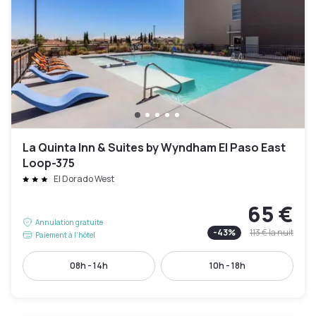
La Quinta Inn & Suites by Wyndham El Paso East
Loop-375
El Dorado West
65 €
Annulation gratuite
-
43
%
113 €
la nuit
Paiement à l'hôtel
08h - 14h
10h - 18h