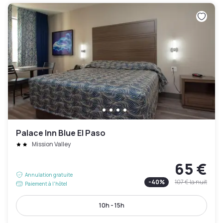
Palace Inn Blue El Paso
Mission Valley
65 €
Annulation gratuite
-
40
%
107 €
la nuit
Paiement à l'hôtel
10h - 15h