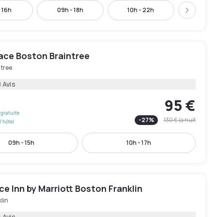
- 16h
09h - 18h
10h - 22h
11h - 
Suivant
ace Boston Braintree
ntree
 Avis
95 €
gratuite
-
27
%
130 €
la nuit
l'hôtel
09h - 15h
10h - 17h
e Inn by Marriott Boston Franklin
lin
 Avis