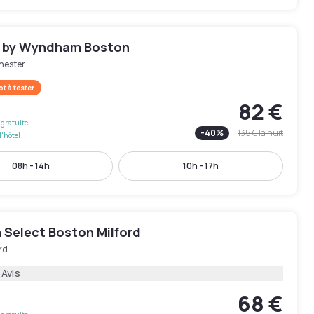
 by Wyndham Boston
hester
t à tester
82 €
gratuite
-
40
%
135 €
la nuit
l'hôtel
08h - 14h
10h - 17h
 Select Boston Milford
rd
 Avis
68 €