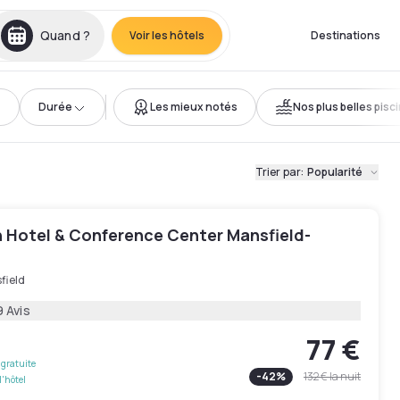
Quand ?
Voir les hôtels
Destinations
Durée
Les mieux notés
Nos plus belles pisc
Trier par
:
Popularité
n Hotel & Conference Center Mansfield-
field
9 Avis
77 €
gratuite
-
42
%
132 €
la nuit
l'hôtel