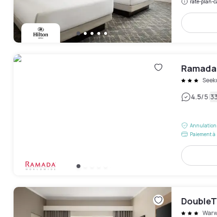
rate-plan-c
Ramada 
Seek
|
4.5
/5
33
Annulation 
Paiement à 
DoubleT
Warw