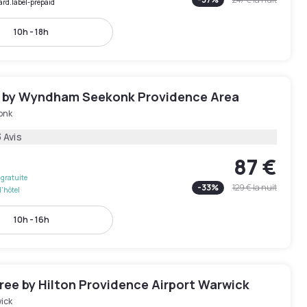
ard.label-prepaid
10h - 18h
by Wyndham Seekonk Providence Area
onk
 Avis
87 €
gratuite
-
33
%
129 €
la nuit
l'hôtel
10h - 16h
ree by Hilton Providence Airport Warwick
ick