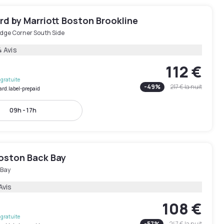
d by Marriott Boston Brookline
idge Corner South Side
4 Avis
112 €
gratuite
-
49
%
217 €
la nuit
ard.label-prepaid
09h - 17h
Boston Back Bay
 Bay
Avis
108 €
gratuite
-
57
%
247 €
la nuit