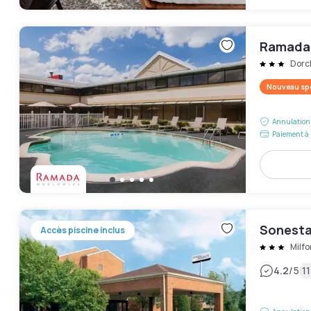
Ramada
Dorc
Nouveau spo
Annulation 
Paiement à 
Sonesta
Accès piscine inclus
Milfo
|
4.2
/5
11