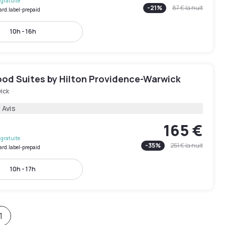
gratuite
-
21
%
87 €
la nuit
ard.label-prepaid
10h - 16h
d Suites by Hilton Providence-Warwick
ick
 Avis
165 €
gratuite
-
35
%
251 €
la nuit
ard.label-prepaid
10h - 17h
1