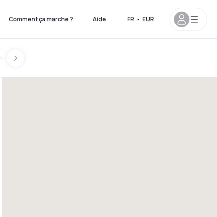
Comment ça marche ?
Aide
FR
•
EUR
ines