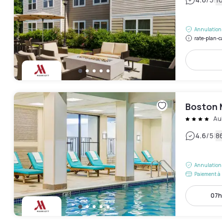
|
Annulation 
rate-plan-c
Boston 
Au
|
4.6
/5
8
Annulation 
Paiement à 
07h