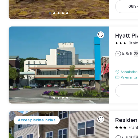
06h 
Hyatt Pl
Brai
|
4.8
/5
28
Annulation 
Paiement à 
Residenc
Accès piscine inclus
Frank
4.6
/5
16