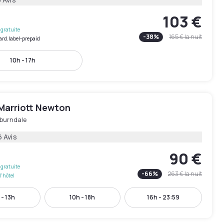
103 €
gratuite
-
38
%
165 €
la nuit
ard.label-prepaid
10h - 17h
Marriott Newton
burndale
6 Avis
90 €
gratuite
-
66
%
263 €
la nuit
l'hôtel
 - 13h
10h - 18h
16h - 23:59