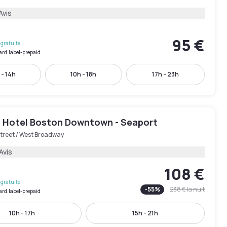
Avis
95 €
gratuite
ard.label-prepaid
 - 14h
10h - 18h
17h - 23h
 Hotel Boston Downtown - Seaport
treet / West Broadway
Avis
108 €
gratuite
-
55
%
238 €
la nuit
ard.label-prepaid
10h - 17h
15h - 21h