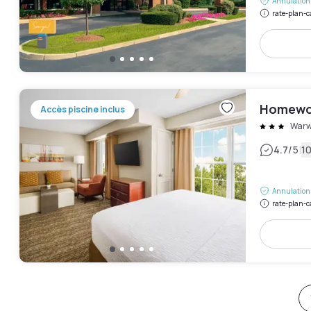
Annulation 
rate-plan-c
Homewoo
Accès piscine inclus
Warw
|
4.7
/5
10
Annulation 
rate-plan-c