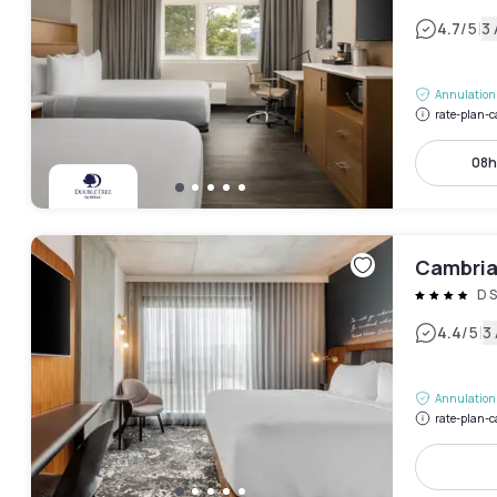
|
4.7
/5
3 
Annulation 
rate-plan-c
08h
Cambria
D S
|
4.4
/5
3 
Annulation 
rate-plan-c