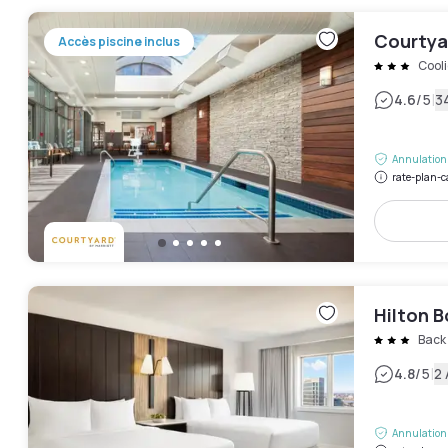
Courtyar
Accès piscine inclus
Cool
|
4.6
/5
3
Annulation 
rate-plan-c
Hilton 
Back
|
4.8
/5
2 
Annulation 