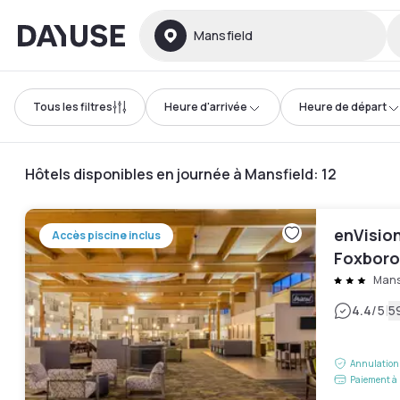
Dayuse
Mansfield
Tous les filtres
Heure d'arrivée
Heure de départ
Hôtels disponibles en journée à Mansfield
:
12
enVisio
Accès piscine inclus
Foxboro
Mans
|
4.4
/5
5
Annulation 
Paiement à 