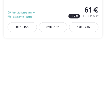
61 €
Annulation gratuite
-
62
%
156 €
la nuit
Paiement à l'hôtel
07h - 15h
09h - 16h
17h - 23h