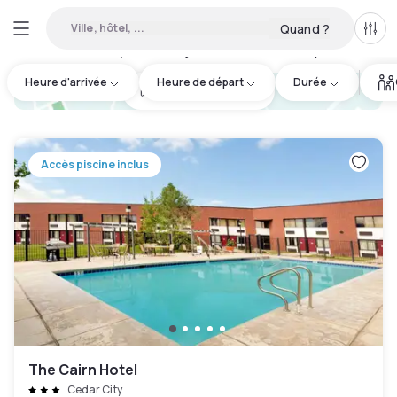
Ville, hôtel, ...
Quand ?
Tous
Hôtel disponible en journée à Iron County
:
1
Heure d'arrivée
Heure de départ
Durée
hotel.cta.view_map
Accès piscine inclus
The Cairn Hotel
Cedar City