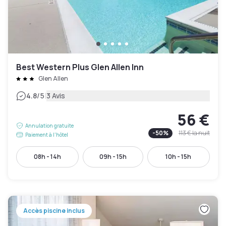
Best Western Plus Glen Allen Inn
Glen Allen
|
4.8
/5
3 Avis
56 €
Annulation gratuite
-
50
%
113 €
la nuit
Paiement à l'hôtel
08h - 14h
09h - 15h
10h - 15h
Accès piscine inclus