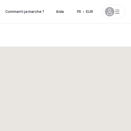
Comment ça marche ?
Aide
FR
•
EUR