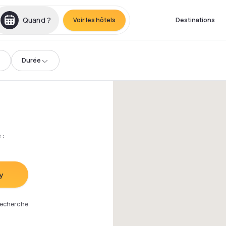
Quand ?
Voir les hôtels
Destinations
Durée
e
:
y
 recherche