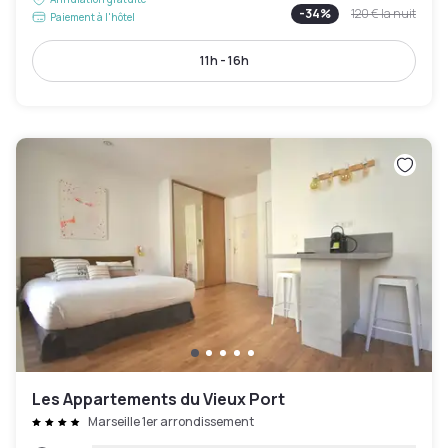
-
34
%
120 €
la nuit
Paiement à l'hôtel
11h - 16h
Les Appartements du Vieux Port
Marseille 1er arrondissement