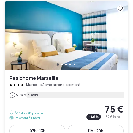
Residhome Marseille
Marseille 2eme arrondissement
|
4.8
/5
3 Avis
75 €
Annulation gratuite
-
46
%
137 €
la nuit
Paiement à l'hôtel
07h - 13h
11h - 20h