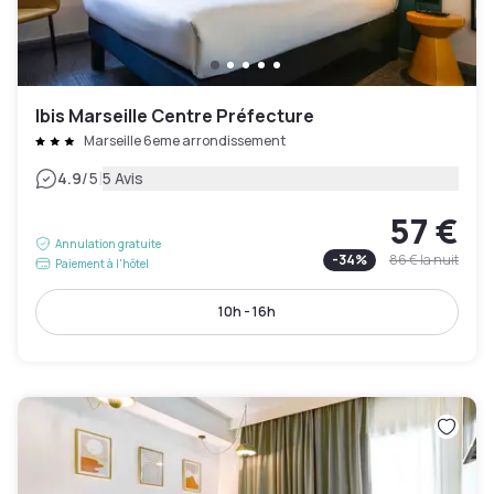
Ibis Marseille Centre Préfecture
Marseille 6eme arrondissement
|
4.9
/5
5 Avis
57 €
Annulation gratuite
-
34
%
86 €
la nuit
Paiement à l'hôtel
10h - 16h