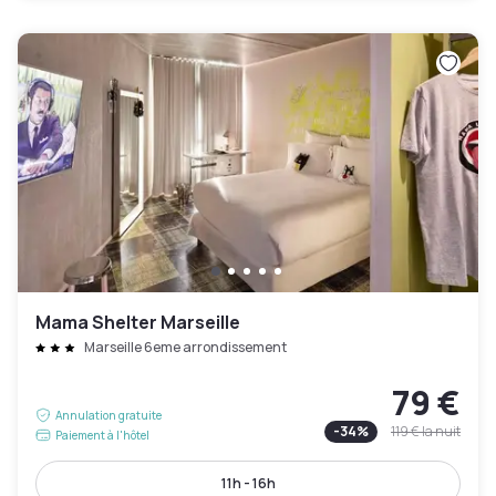
Mama Shelter Marseille
Marseille 6eme arrondissement
79 €
Annulation gratuite
-
34
%
119 €
la nuit
Paiement à l'hôtel
11h - 16h