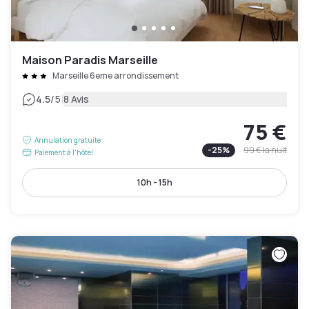
Maison Paradis Marseille
Marseille 6eme arrondissement
|
4.5
/5
8 Avis
75 €
Annulation gratuite
-
25
%
99 €
la nuit
Paiement à l'hôtel
10h - 15h