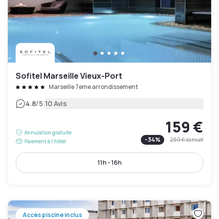
Sofitel Marseille Vieux-Port
Marseille 7eme arrondissement
|
4.8
/5
10 Avis
159 €
Annulation gratuite
-
34
%
239 €
la nuit
Paiement à l'hôtel
11h - 16h
Accès piscine inclus