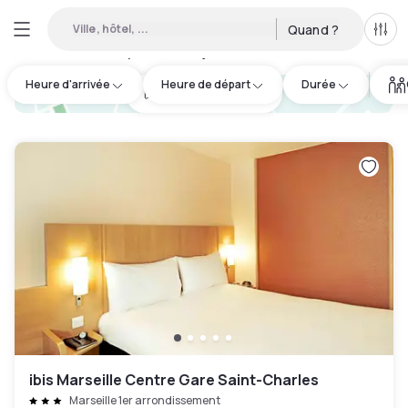
Ville, hôtel, ...
Quand ?
Tous
Hôtels disponibles en journée à Marseille
:
14
Heure d'arrivée
Heure de départ
Durée
hotel.cta.view_map
ibis Marseille Centre Gare Saint-Charles
Marseille 1er arrondissement