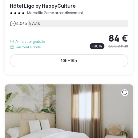
Hôtel Ligo by HappyCulture
Marseille 2eme arrondissement
|
4.5
/5
4 Avis
84 €
Annulation gratuite
-
30
%
120 €
la nuit
Paiement à l'hôtel
10h - 16h