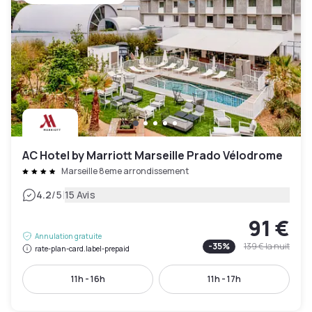
AC Hotel by Marriott Marseille Prado Vélodrome
Marseille 8eme arrondissement
|
4.2
/5
15 Avis
91 €
Annulation gratuite
-
35
%
139 €
la nuit
rate-plan-card.label-prepaid
11h - 16h
11h - 17h