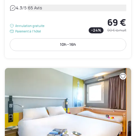
|
4.3
/5
65 Avis
69 €
Annulation gratuite
-
24
%
90 €
la nuit
Paiement à l'hôtel
10h - 16h