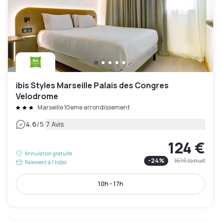
ibis Styles Marseille Palais des Congres
Velodrome
Marseille 10eme arrondissement
|
4.6
/5
7 Avis
124 €
Annulation gratuite
-
24
%
161 €
la nuit
Paiement à l'hôtel
10h - 17h