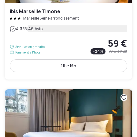
ibis Marseille Timone
Marseille 5eme arrondissement
|
4.3
/5
46 Avis
59 €
Annulation gratuite
-
24
%
77 €
la nuit
Paiement à l'hôtel
11h - 16h