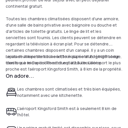
continental gratuit.
Toutes les chambres climatisées disposent d'une armoire,
d'une salle de bains privative avec baignoire ou douche et
d'articles de toilette gratuits. Le linge de lit et les
serviettes sont fournis. Les clients peuvent se détendre en
regardant la télévision à écran plat. Pour se détendre,
certaines chambres disposent d'un canapé. Il y a un coin
repas et une petite kitchenette équipée d'un réfrigérateur,
Le stade Allianz se trouve à 1,5 km du motel Edgecliff Lodge,
d'un four à micro-ondes et d'un plateau/bouilloire.
tandis que le Capitol Theatre est à 2,5 km. L'aéroport le plus
proche est l'aéroport Kingsford Smith, à 8 km de la propriété.
On adore...
Les chambres sont climatisées et très bien équipées,
notamment avec une kitchenette.
L'aéroport Kingsford Smith est à seulement 8 km de
l'hôtel.
Un parking gratuit limité est disponible sur place, sous