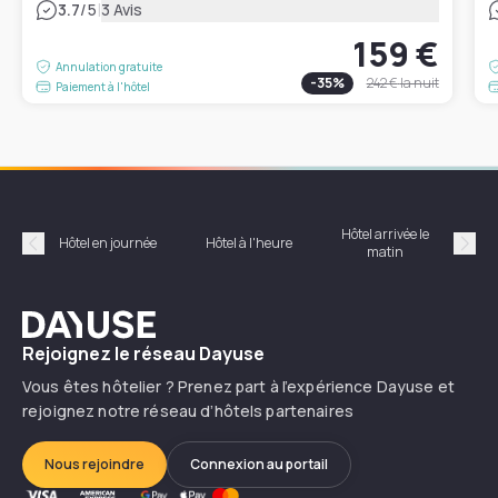
|
3.7
/5
3 Avis
159 €
Annulation gratuite
-
35
%
242 €
la nuit
Paiement à l'hôtel
Hôtel arrivée le
Hôte
Hôtel en journée
Hôtel à l'heure
matin
Précédent
Suiv
Dayuse
Rejoignez le réseau Dayuse
Vous êtes hôtelier ? Prenez part à l’expérience Dayuse et
rejoignez notre réseau d’hôtels partenaires
Nous rejoindre
Connexion au portail