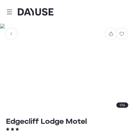
Dayuse
Partager
Enre
1
/
14
Edgecliff Lodge Motel