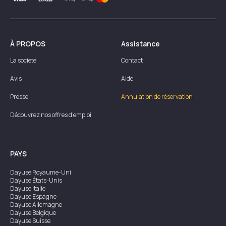
À PROPOS
Assistance
La société
Contact
Avis
Aide
Presse
Annulation de réservation
Découvrez nos offres d'emploi
PAYS
Dayuse
Royaume-Uni
Dayuse
États-Unis
Dayuse
Italie
Dayuse
Espagne
Dayuse
Allemagne
Dayuse
Belgique
Dayuse
Suisse