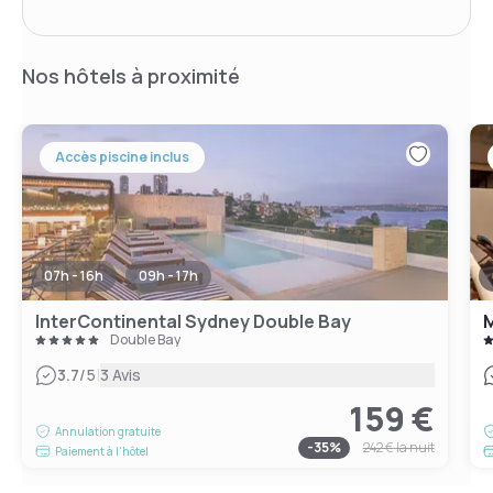
Nos hôtels à proximité
Accès piscine inclus
07h - 16h
09h - 17h
InterContinental Sydney Double Bay
M
Double Bay
|
3.7
/5
3 Avis
159 €
Annulation gratuite
-
35
%
242 €
la nuit
Paiement à l'hôtel