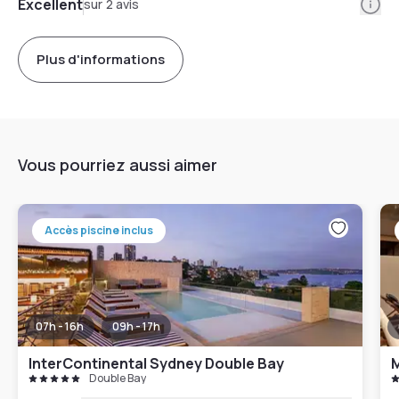
Info
Excellent
sur 2 avis
Plus d'informations
Vous pourriez aussi aimer
Accès piscine inclus
07h - 16h
09h - 17h
InterContinental Sydney Double Bay
M
Double Bay