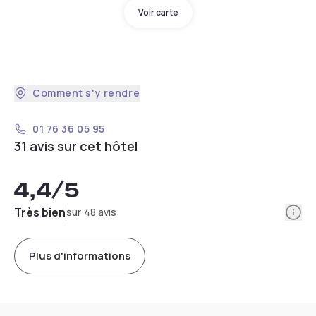
Voir carte
Comment s'y rendre
01 76 36 05 95
31 avis sur cet hôtel
4,4
/5
Info
Très bien
sur 48 avis
Plus d'informations