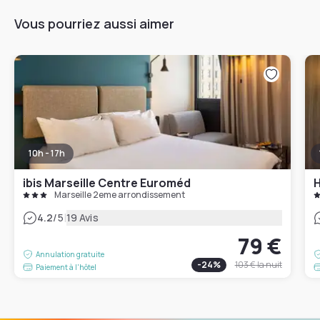
Vous pourriez aussi aimer
10h - 17h
ibis Marseille Centre Euroméd
H
Marseille 2eme arrondissement
|
4.2
/5
19 Avis
79 €
Annulation gratuite
-
24
%
103 €
la nuit
Paiement à l'hôtel