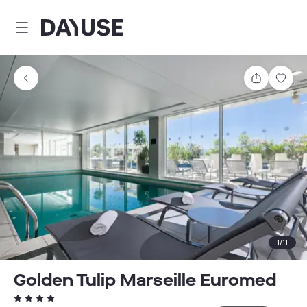
Dayuse
Partager
Enre
1
/
11
Golden Tulip Marseille Euromed