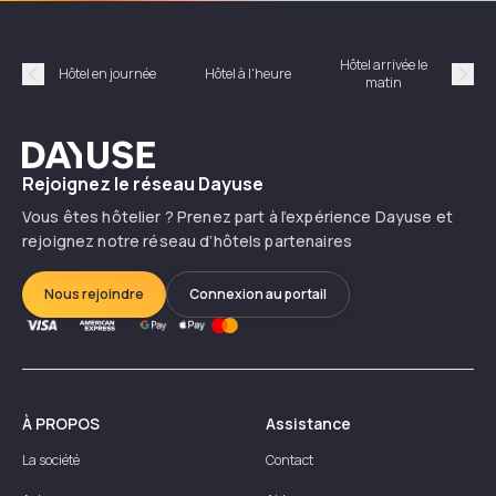
Hôtel arrivée le
Hôte
Hôtel en journée
Hôtel à l'heure
matin
Précédent
Suiv
Dayuse
Rejoignez le réseau Dayuse
Vous êtes hôtelier ? Prenez part à l’expérience Dayuse et
rejoignez notre réseau d’hôtels partenaires
Nous rejoindre
Connexion au portail
À PROPOS
Assistance
La société
Contact