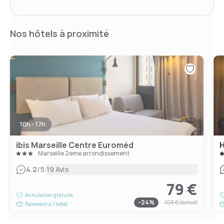
Nos hôtels à proximité
10h - 17h
ibis Marseille Centre Euroméd
H
Marseille 2eme arrondissement
|
4.2
/5
19 Avis
79 €
Annulation gratuite
-
24
%
103 €
la nuit
Paiement à l'hôtel