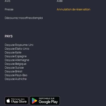
Avis
Aide
Presse
Annulation de réservation
Découvrez nos offres d'emploi
PAYS
Dayuse
Royaume-Uni
Dayuse
États-Unis
Dayuse
Italie
Dayuse
Espagne
Dayuse
Allemagne
Dayuse
Belgique
Dayuse
Suisse
Dayuse
Brésil
Dayuse
Pays-Bas
Dayuse
Autriche
Dayuse
Australie
Dayuse
Irlande
Dayuse
Hong Kong
Dayuse
Canada
Dayuse
Singapour
Dayuse
Suède
Dayuse
Thaïlande