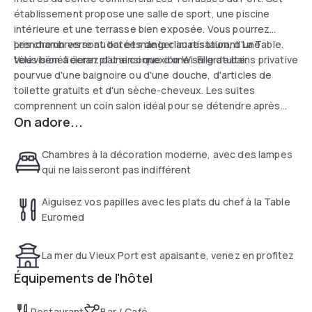
établissement propose une salle de sport, une piscine
intérieure et une terrasse bien exposée. Vous pourrez
prendre un verre au bar et manger au restaurant La Table.
Les chambres sont dotées de la climatisation, d'une
Vous bénéficierez d'une connexion Wi-Fi gratuite.
télévision à écran plat ainsi que d'une salle de bains privative
pourvue d'une baignoire ou d'une douche, d'articles de
toilette gratuits et d'un sèche-cheveux. Les suites
comprennent un coin salon idéal pour se détendre après
On adore...
une journée bien remplie. Les étages supérieurs et les
chambres sont accessibles uniquement via une carte
magnétique et sont ainsi sécurisés. La réception est
Chambres à la décoration moderne, avec des lampes
ouverte 24h/24. L'hôtel met également à votre disposition
qui ne laisseront pas indifférent
un food truck, un bar à cosmétiques et des tandems.
Aiguisez vos papilles avec les plats du chef à la Table
Euromed
La mer du Vieux Port est apaisante, venez en profitez
Équipements de l'hôtel
Restaurant
Bar / Café