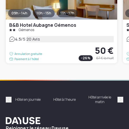
09h - 14h
10h - 15h
11h - 17h
B&B Hotel Aubagne Gémenos
Gémenos
|
4.5
/5
20 Avis
50 €
Annulation gratuite
-
26
%
67 €
la nuit
Paiement à l'hôtel
Hôtel arrivée le
Hôte
Hôtel en journée
Hôtel à l'heure
matin
Précédent
Suiv
Dayuse
Rejoignez le réseau Dayuse