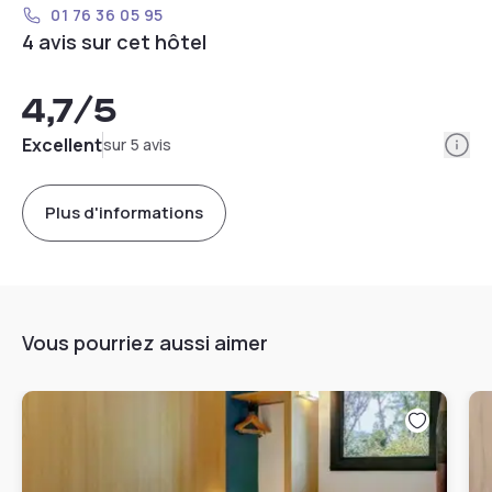
01 76 36 05 95
4 avis sur cet hôtel
4,7
/5
Info
Excellent
sur 5 avis
Plus d'informations
Vous pourriez aussi aimer