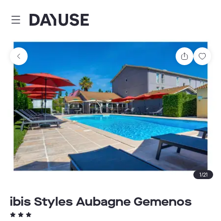
Dayuse
Partager
Enre
1
/
21
ibis Styles Aubagne Gemenos