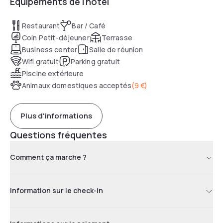
Équipements de l'hôtel
loisirs, sportifs ou professionnels, et dispose d'une salle de
séminaire pouvant accueillir jusqu'à 40 personnes.
Restaurant
Bar / Café
Coin Petit-déjeuner
Terrasse
Business center
Salle de réunion
Wifi gratuit
Parking gratuit
Piscine extérieure
Animaux domestiques acceptés
(
9 €
)
Plus d'informations
Questions fréquentes
Comment ça marche ?
Information sur le check-in