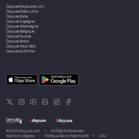
Dayuse
Royaume-Uni
Dayuse
États-Unis
Dayuse
Italie
Dayuse
Espagne
Dayuse
Allemagne
Dayuse
Belgique
Dayuse
Suisse
Dayuse
Brésil
Dayuse
Pays-Bas
Dayuse
Autriche
Dayuse
Australie
Dayuse
Irlande
Dayuse
Hong Kong
Dayuse
Canada
Dayuse
Singapour
Dayuse
Suède
Dayuse
Thaïlande
Dayuse
Portugal
Dayuse
Corée
Dayuse
Nouvelle-Zélande
Dayuse
Turquie
©
2026
dayuse.com
•
All Rights Reserved
Mentions légales
•
Politique de confidentialité
•
CGU