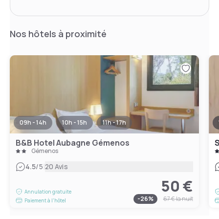
Nos hôtels à proximité
09h - 14h
10h - 15h
11h - 17h
B&B Hotel Aubagne Gémenos
Gémenos
|
4.5
/5
20 Avis
50 €
Annulation gratuite
-
26
%
67 €
la nuit
Paiement à l'hôtel