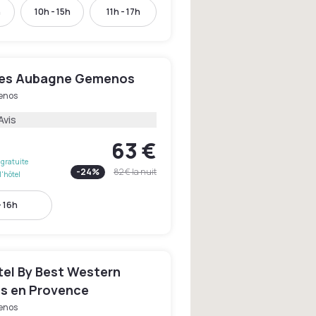
h
10h - 15h
11h - 17h
yles Aubagne Gemenos
enos
Avis
63 €
gratuite
-
24
%
82 €
la nuit
l'hôtel
- 16h
tel By Best Western
 en Provence
enos