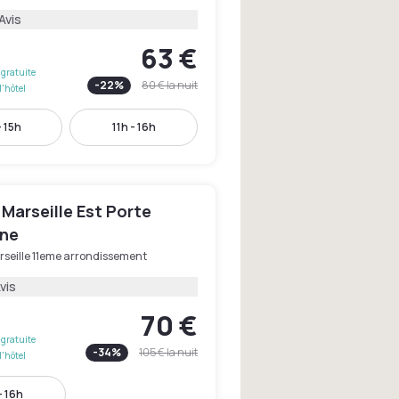
Avis
63 €
gratuite
-
22
%
80 €
la nuit
l'hôtel
- 15h
11h - 16h
Marseille Est Porte
ne
rseille 11eme arrondissement
vis
70 €
gratuite
-
34
%
105 €
la nuit
l'hôtel
- 16h