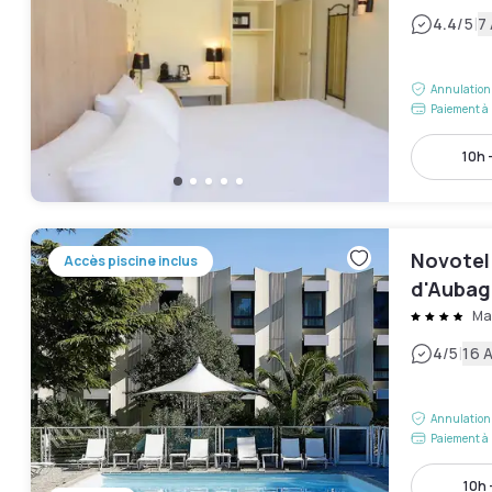
|
4.4
/5
7 
Annulation 
Paiement à 
10h 
Novotel 
Accès piscine inclus
d'Aubag
Ma
|
4
/5
16 A
Annulation 
Paiement à 
10h 