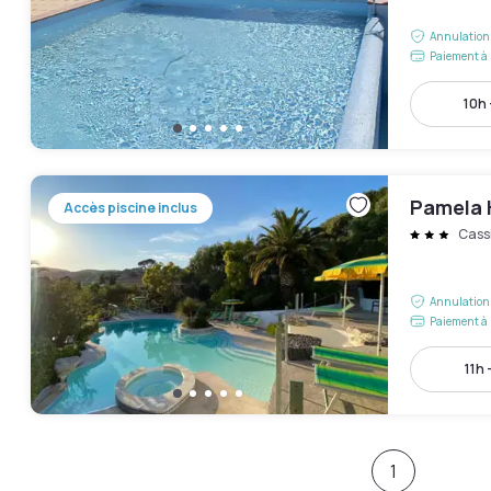
Annulation 
Paiement à 
10h 
Pamela 
Accès piscine inclus
Cass
Annulation 
Paiement à 
11h 
1