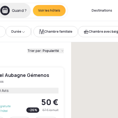
Quand ?
Voir les hôtels
Destinations
Durée
Chambre familiale
Chambre avec bai
Trier par
:
Popularité
el Aubagne Gémenos
os
 Avis
50 €
gratuite
-
26
%
67 €
la nuit
l'hôtel