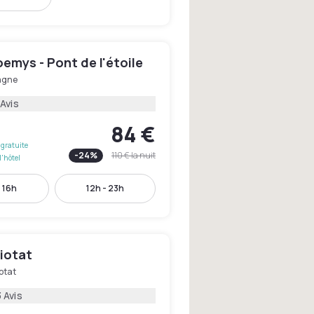
emys - Pont de l'étoile
agne
 Avis
84 €
gratuite
-
24
%
110 €
la nuit
l'hôtel
- 16h
12h - 23h
Ciotat
otat
 Avis