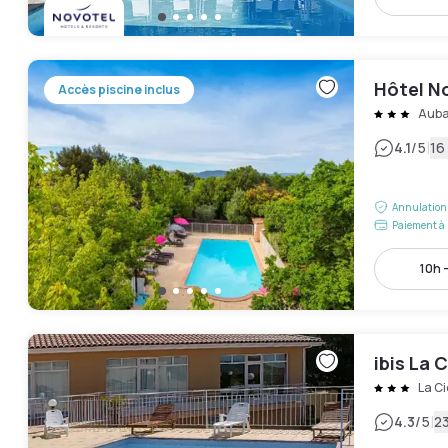
Hôtel No
Accès piscine inclus
Aub
|
4.1
/5
16
Annulation 
Paiement à 
10h 
ibis La 
La Ci
|
4.3
/5
23