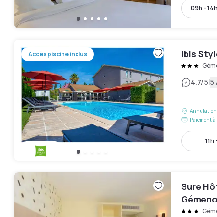
09h - 14
ibis St
Accès piscine inclus
Gém
|
4.7
/5
5 
Annulation 
Paiement à 
11h 
Sure Hô
Gémenos
Gém