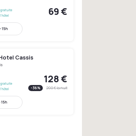
69 €
gratuite
l'hôtel
- 15h
Hotel Cassis
is
128 €
gratuite
-
36
%
200 €
la nuit
l'hôtel
- 15h