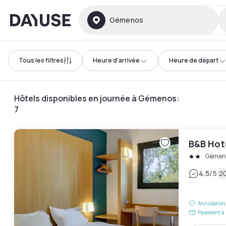
Dayuse
Gémenos
Tous les filtres
Heure d'arrivée
Heure de départ
Hôtels disponibles en journée à Gémenos
:
7
B&B Hot
Gémen
|
4.5
/5
20
Annulation 
Paiement à 