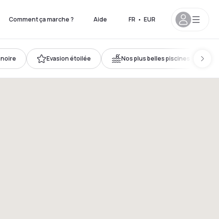
Comment ça marche ?
Aide
FR
•
EUR
gnoire
Evasion étoilée
Nos plus belles piscines