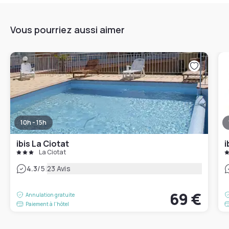
Vous pourriez aussi aimer
10h - 15h
ibis La Ciotat
i
La Ciotat
|
4.3
/5
23 Avis
69 €
Annulation gratuite
Paiement à l'hôtel