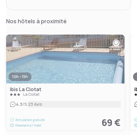
Nos hôtels à proximité
10h - 15h
ibis La Ciotat
i
La Ciotat
|
4.3
/5
23 Avis
69 €
Annulation gratuite
Paiement à l'hôtel