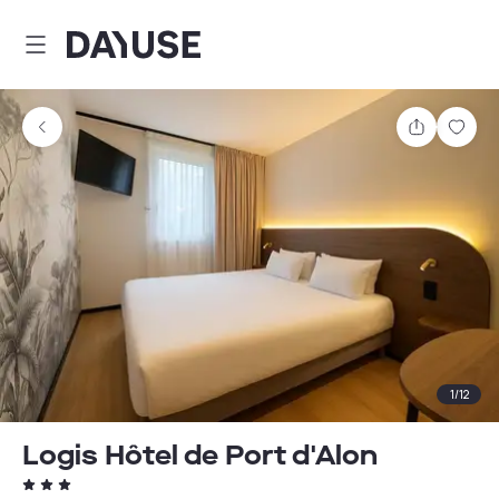
Dayuse
Partager
Enre
1
/
12
Logis Hôtel de Port d'Alon