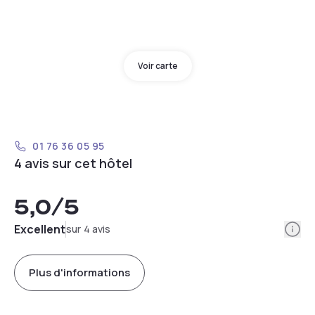
Voir carte
01 76 36 05 95
4 avis sur cet hôtel
5,0
/5
Info
Excellent
sur 4 avis
Plus d'informations