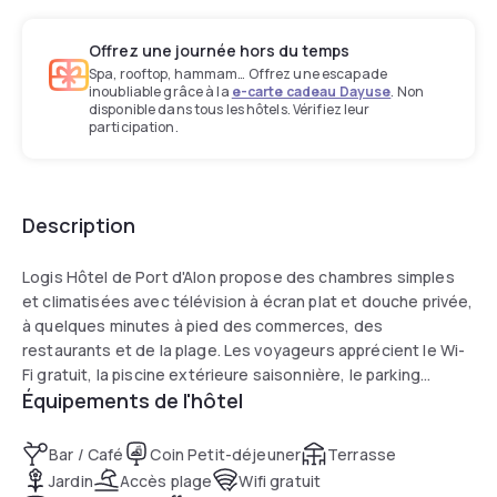
Offrez une journée hors du temps
Spa, rooftop, hammam… Offrez une escapade
inoubliable grâce à la
e-carte cadeau Dayuse
. Non
disponible dans tous les hôtels. Vérifiez leur
participation.
Description
Logis Hôtel de Port d'Alon propose des chambres simples
et climatisées avec télévision à écran plat et douche privée,
à quelques minutes à pied des commerces, des
restaurants et de la plage. Les voyageurs apprécient le Wi-
Fi gratuit, la piscine extérieure saisonnière, le parking
Équipements de l'hôtel
gratuit, ainsi que la terrasse et le jardin, avec Cassis et
Toulon à proximité.
Bar / Café
Coin Petit-déjeuner
Terrasse
Jardin
Accès plage
Wifi gratuit