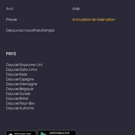
Avis
Aide
Presse
Annulation de réservation
Découvrez nos offres d'emploi
PAYS
Dayuse
Royaume-Uni
Dayuse
États-Unis
Dayuse
Italie
Dayuse
Espagne
Dayuse
Allemagne
Dayuse
Belgique
Dayuse
Suisse
Dayuse
Brésil
Dayuse
Pays-Bas
Dayuse
Autriche
Dayuse
Australie
Dayuse
Irlande
Dayuse
Hong Kong
Dayuse
Canada
Dayuse
Singapour