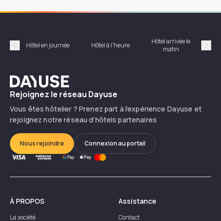
Hôtel arrivée le
Hôte
Hôtel en journée
Hôtel à l'heure
matin
Précédent
Suiv
Dayuse
Rejoignez le réseau Dayuse
Vous êtes hôtelier ? Prenez part à l’expérience Dayuse et
rejoignez notre réseau d’hôtels partenaires
Nous rejoindre
Connexion au portail
À PROPOS
Assistance
La société
Contact