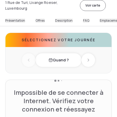
1 Rue de Turi, Livange Roeser,
Voir carte
Luxembourg
Présentation
Offres
Description
FAQ
Emplacem
SÉLECTIONNEZ VOTRE JOURNÉE
Quand ?
Previous day
Next day
Impossible de se connecter à
Internet. Vérifiez votre
connexion et réessayez