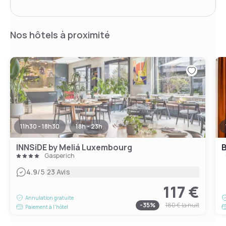
Nos hôtels à proximité
11h30 - 18h30
18h - 23h
INNSiDE by Meliá Luxembourg
Gasperich
|
4.9
/5
23 Avis
117 €
Annulation gratuite
-
35
%
180 €
la nuit
Paiement à l'hôtel