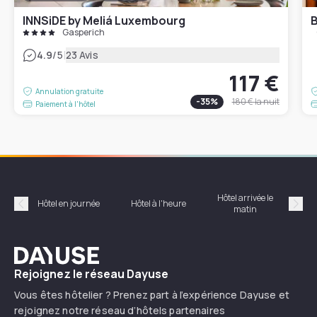
INNSiDE by Meliá Luxembourg
Gasperich
|
4.9
/5
23 Avis
117 €
Annulation gratuite
-
35
%
180 €
la nuit
Paiement à l'hôtel
Hôtel arrivée le
Hôte
Hôtel en journée
Hôtel à l'heure
matin
Précédent
Suiv
Dayuse
Rejoignez le réseau Dayuse
Vous êtes hôtelier ? Prenez part à l’expérience Dayuse et
rejoignez notre réseau d’hôtels partenaires