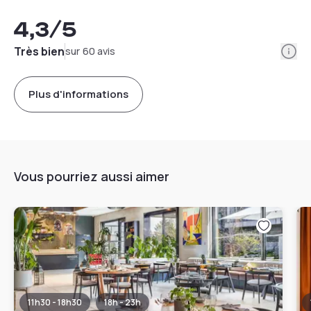
4,3
/5
Info
Très bien
sur 60 avis
Plus d'informations
Vous pourriez aussi aimer
11h30 - 18h30
18h - 23h