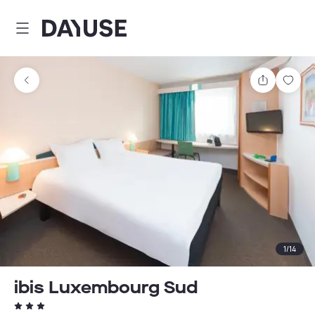
Dayuse
Partager
Enre
1
/
14
ibis Luxembourg Sud