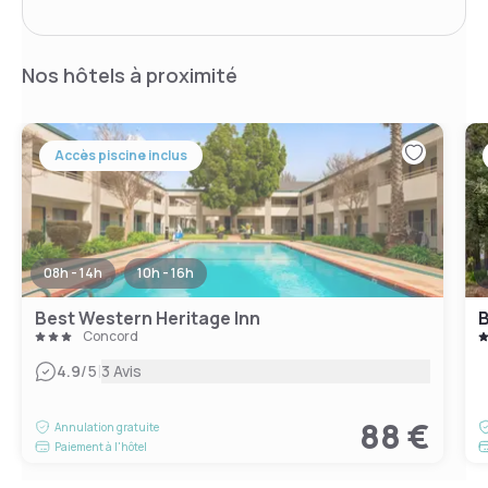
Nos hôtels à proximité
Accès piscine inclus
08h - 14h
10h - 16h
Best Western Heritage Inn
B
Concord
|
4.9
/5
3 Avis
88 €
Annulation gratuite
Paiement à l'hôtel