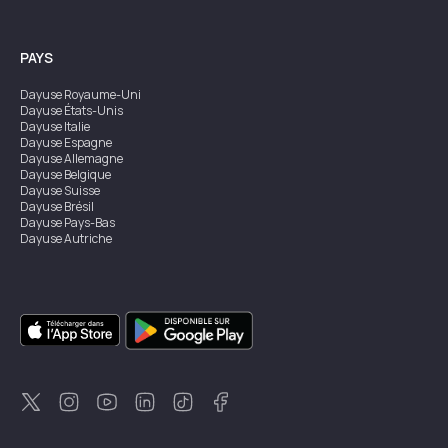
PAYS
Dayuse
Royaume-Uni
Dayuse
États-Unis
Dayuse
Italie
Dayuse
Espagne
Dayuse
Allemagne
Dayuse
Belgique
Dayuse
Suisse
Dayuse
Brésil
Dayuse
Pays-Bas
Dayuse
Autriche
Dayuse
Australie
Dayuse
Irlande
Dayuse
Hong Kong
Dayuse
Canada
Dayuse
Singapour
Dayuse
Suède
Dayuse
Thaïlande
Dayuse
Portugal
Dayuse
Corée
Dayuse
Nouvelle-Zélande
Dayuse
Turquie