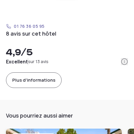
01 76 36 05 95
8 avis sur cet hôtel
4,9
/5
Info
Excellent
sur 13 avis
Plus d'informations
Vous pourriez aussi aimer