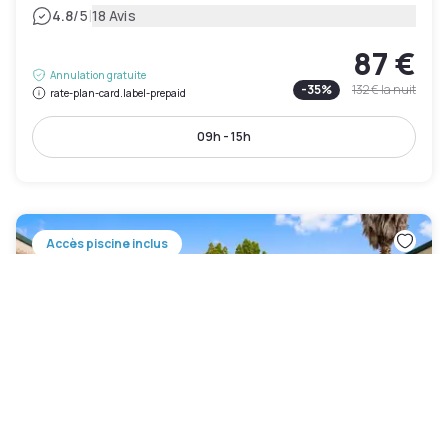
|
4.8
/5
18 Avis
87 €
Annulation gratuite
-
35
%
132 €
la nuit
rate-plan-card.label-prepaid
09h - 15h
Accès piscine inclus