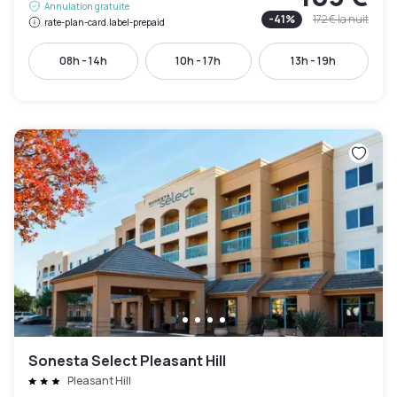
Annulation gratuite
-
41
%
172 €
la nuit
rate-plan-card.label-prepaid
08h - 14h
10h - 17h
13h - 19h
Sonesta Select Pleasant Hill
Pleasant Hill