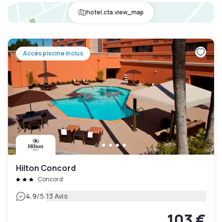
hotel.cta.view_map
Accès piscine inclus
Hilton Concord
Concord
|
4.9
/5
13 Avis
103 €