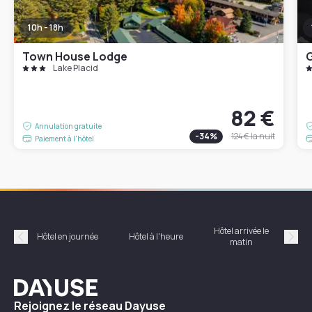
10h - 18h
Town House Lodge
G
Lake Placid
82 €
Annulation gratuite
-
34
%
124 €
la nuit
Paiement à l'hôtel
Hôtel arrivée le
Hôte
Hôtel en journée
Hôtel à l'heure
matin
Précédent
Suiv
Dayuse
Rejoignez le réseau Dayuse