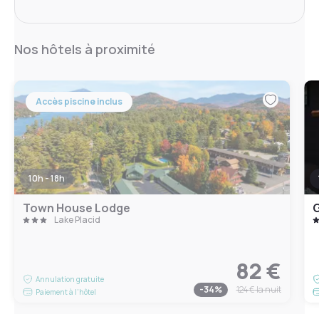
Nos hôtels à proximité
Accès piscine inclus
10h - 18h
Town House Lodge
G
Lake Placid
82 €
Annulation gratuite
-
34
%
124 €
la nuit
Paiement à l'hôtel