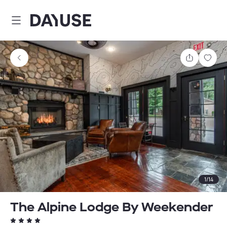
Dayuse
Partager
Enre
1
/
14
The Alpine Lodge By Weekender