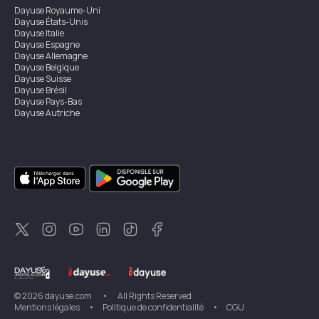
Dayuse
Royaume-Uni
Dayuse
États-Unis
Dayuse
Italie
Dayuse
Espagne
Dayuse
Allemagne
Dayuse
Belgique
Dayuse
Suisse
Dayuse
Brésil
Dayuse
Pays-Bas
Dayuse
Autriche
Dayuse
Australie
Dayuse
Irlande
Dayuse
Hong Kong
Dayuse
Canada
Dayuse
Singapour
Dayuse
Suède
Dayuse
Thaïlande
Dayuse
Portugal
Dayuse
Corée
Dayuse
Nouvelle-Zélande
Dayuse
Turquie
©
2026
dayuse.com
•
All Rights Reserved
Mentions légales
•
Politique de confidentialité
•
CGU