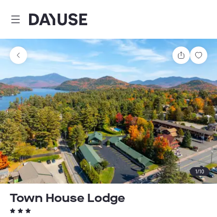
Dayuse
Partager
Enre
1
/
10
Town House Lodge