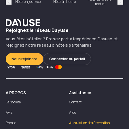
Hôtel en journée
Hôtel à l'heure
matin
Précédent
Suiv
Dayuse
Rejoignez le réseau Dayuse
Vous êtes hôtelier ? Prenez part à l’expérience Dayuse et
rejoignez notre réseau d’hôtels partenaires
Nous rejoindre
Connexion au portail
À PROPOS
Assistance
La société
Contact
Avis
Aide
Presse
Annulation de réservation