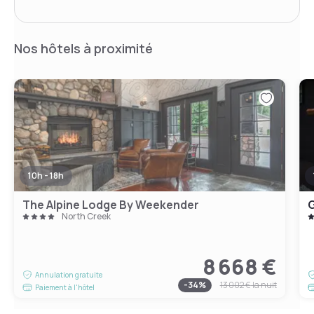
Nos hôtels à proximité
10h - 18h
The Alpine Lodge By Weekender
G
North Creek
8 668 €
Annulation gratuite
-
34
%
13 002 €
la nuit
Paiement à l'hôtel