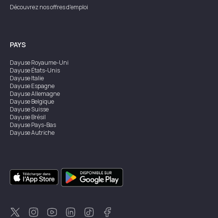
Découvrez nos offres d'emploi
PAYS
Dayuse
Royaume-Uni
Dayuse
États-Unis
Dayuse
Italie
Dayuse
Espagne
Dayuse
Allemagne
Dayuse
Belgique
Dayuse
Suisse
Dayuse
Brésil
Dayuse
Pays-Bas
Dayuse
Autriche
Dayuse
Australie
Dayuse
Irlande
Dayuse
Hong Kong
Dayuse
Canada
Dayuse
Singapour
Dayuse
Suède
Dayuse
Thaïlande
Dayuse
Portugal
Dayuse
Corée
Dayuse
Nouvelle-Zélande