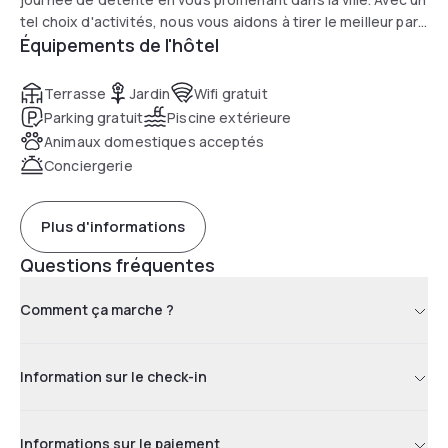
tel choix d'activités, nous vous aidons à tirer le meilleur parti
Équipements de l'hôtel
d'un week-end rapide entre amis, à créer une petite retraite
hors site dont vous vous souviendrez, ou à remplir
d'aventures une semaine entière de vacances en famille.
Terrasse
Jardin
Wifi gratuit
Que ce soit pour les affaires ou pour les loisirs, il y en a pour
Parking gratuit
Piscine extérieure
tous les goûts au Town House Lodge !
Animaux domestiques acceptés
Conciergerie
Plus d'informations
Questions fréquentes
Comment ça marche ?
Information sur le check-in
Informations sur le paiement