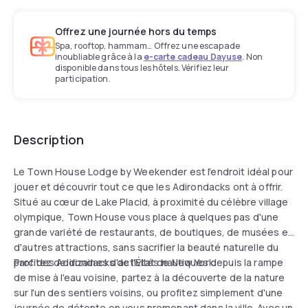
Offrez une journée hors du temps
Spa, rooftop, hammam… Offrez une escapade
inoubliable grâce à la
e-carte cadeau Dayuse
. Non
disponible dans tous les hôtels. Vérifiez leur
participation.
Description
Le Town House Lodge by Weekender est l'endroit idéal pour
jouer et découvrir tout ce que les Adirondacks ont à offrir.
Situé au cœur de Lake Placid, à proximité du célèbre village
olympique, Town House vous place à quelques pas d'une
grande variété de restaurants, de boutiques, de musées et
d'autres attractions, sans sacrifier la beauté naturelle du
parc des Adirondacks de l'État de New York.
Profitez de dizaines d'activités nautiques depuis la rampe
de mise à l'eau voisine, partez à la découverte de la nature
sur l'un des sentiers voisins, ou profitez simplement d'une
journée de détente en vous promenant dans la ville. Avec un