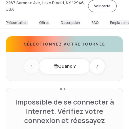
2267 Saranac Ave, Lake Placid, NY 12946,
Voir carte
USA
Présentation
Offres
Description
FAQ
Emplacem
SÉLECTIONNEZ VOTRE JOURNÉE
Quand ?
Previous day
Next day
Impossible de se connecter à
Internet. Vérifiez votre
connexion et réessayez