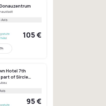
 Donauzentrum
naustadt
 Avis
105 €
gratuite
l'hôtel
17h
wn Hotel 7th
 part of Sircle
ion
ubau
Avis
95 €
gratuite