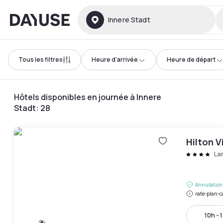
Dayuse
Innere Stadt
Tous les filtres
Heure d'arrivée
Heure de départ
Hôtels disponibles en journée à Innere
Stadt
:
28
Hilton V
La
Annulation 
rate-plan-c
10h - 