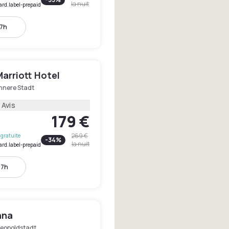
la nuit
ard.label-prepaid
17h
arriott Hotel
Innere Stadt
 Avis
179 €
269 €
gratuite
-
34
%
la nuit
ard.label-prepaid
17h
nna
Leopoldstadt