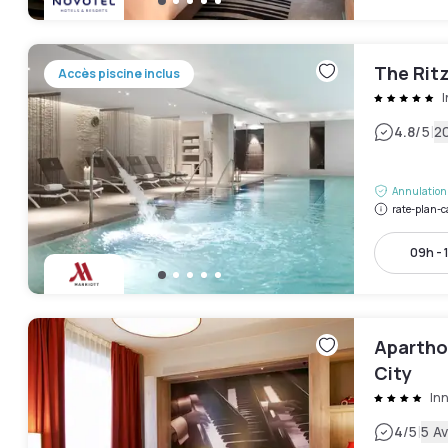
The Ritz
Accès piscine inclus
|
4.8
/5
20
Annulation 
rate-plan-c
09h - 
Apartho
City
In
|
4
/5
5 Av