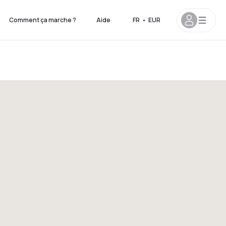
Comment ça marche ?
Aide
FR
•
EUR