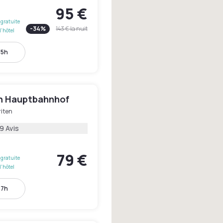
95 €
gratuite
-
34
%
143 €
la nuit
l'hôtel
15h
en Hauptbahnhof
riten
9 Avis
79 €
gratuite
l'hôtel
17h