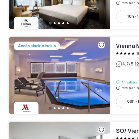
rate-plan-c
10h - 
Vienna M
Accès piscine inclus
|
4.7
/5
12
Annulation 
rate-plan-c
09h - 
SO/ Vie