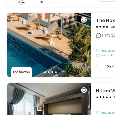
The Hox
La
|
4.7
/5
5 
Annulation 
Paiement à 
10h - 
Hilton V
Annulation 