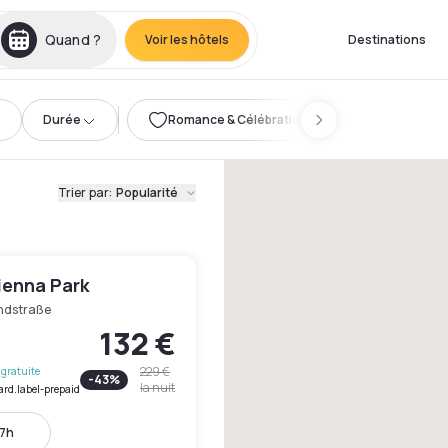
Quand ?
Voir les hôtels
Destinations
Durée
Romance & Célébration
Trier par
:
Popularité
ienna Park
ndstraße
132 €
229 €
gratuite
-
43
%
la nuit
ard.label-prepaid
17h