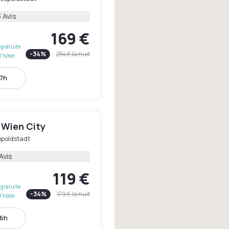
 Avis
169 €
gratuite
-
34
%
254 €
la nuit
l'hôtel
17h
 Wien City
opoldstadt
Avis
119 €
gratuite
-
34
%
179 €
la nuit
l'hôtel
16h