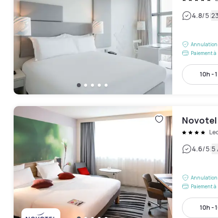
|
4.8
/5
23
Annulation 
Paiement à 
10h - 
Novotel
Le
|
4.6
/5
5 
Annulation 
Paiement à 
10h - 