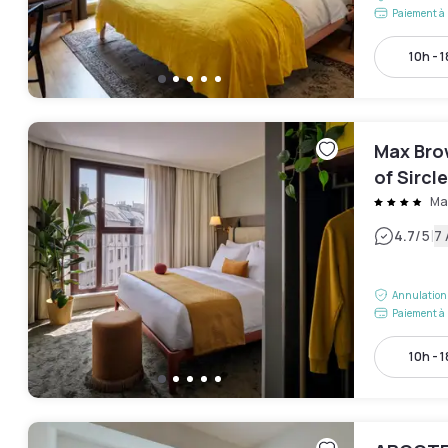
Paiement à 
10h - 
Max Brow
of Sircl
Ma
|
4.7
/5
7 
Annulation 
Paiement à 
10h - 