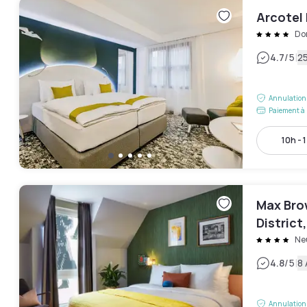
Arcotel
Do
|
4.7
/5
25
Annulation 
Paiement à 
10h - 
Max Bro
District,
Collect
Ne
|
4.8
/5
8 
Annulation 