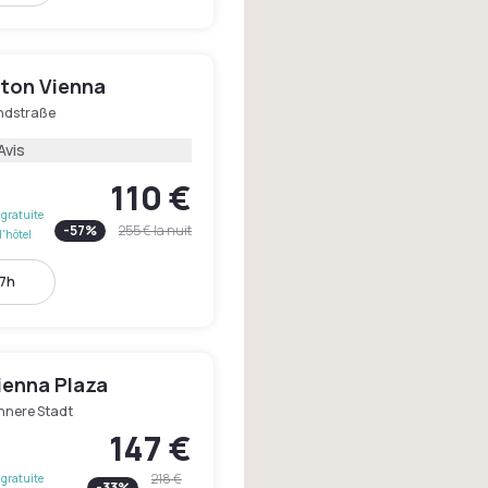
ton Vienna
ndstraße
Avis
110 €
gratuite
-
57
%
255 €
la nuit
l'hôtel
17h
ienna Plaza
Innere Stadt
147 €
218 €
gratuite
-
33
%