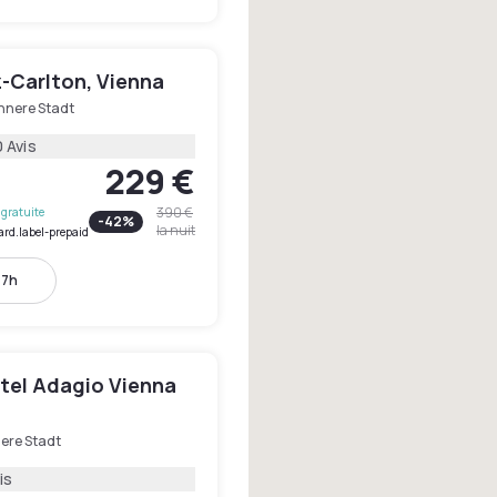
-Carlton, Vienna
Innere Stadt
 Avis
229 €
390 €
gratuite
-
42
%
la nuit
ard.label-prepaid
17h
tel Adagio Vienna
nere Stadt
is