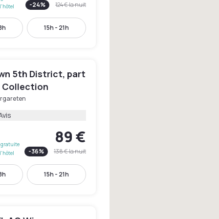
-
24
%
124 €
la nuit
l'hôtel
18h
15h - 21h
n 5th District, part
e Collection
rgareten
Avis
89 €
gratuite
-
36
%
138 €
la nuit
l'hôtel
18h
15h - 21h