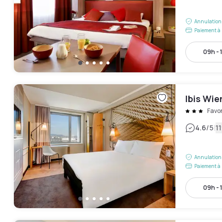
Annulation 
Paiement à 
09h - 
Ibis Wi
Favo
|
4.6
/5
11
Annulation 
Paiement à 
09h - 