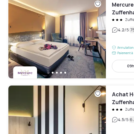
Mercure
Zuffenh
Zuff
|
4.2
/5
75
Annulation 
Paiement à 
09h
Achat H
Zuffenh
Zuff
|
4.5
/5
6 