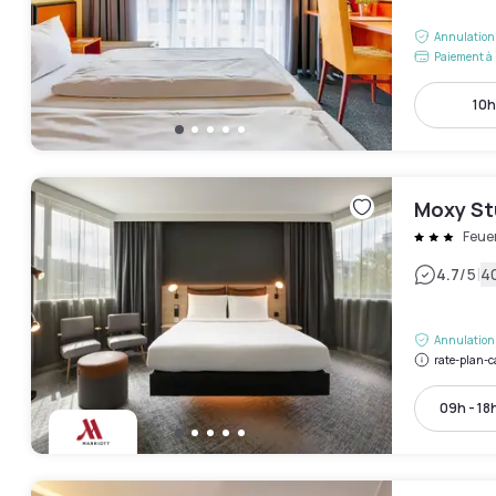
Annulation 
Paiement à 
10h
Moxy St
Feue
|
4.7
/5
40
Annulation 
rate-plan-c
09h - 18