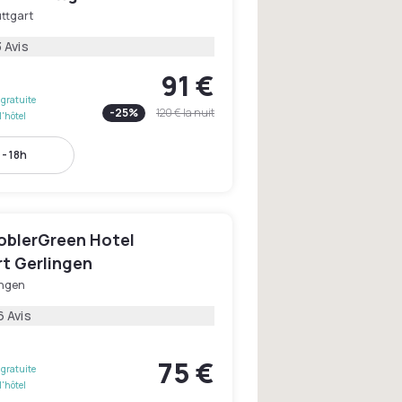
uttgart
 Avis
91 €
gratuite
-
25
%
120 €
la nuit
l'hôtel
 - 18h
blerGreen Hotel
rt Gerlingen
ingen
6 Avis
75 €
gratuite
l'hôtel