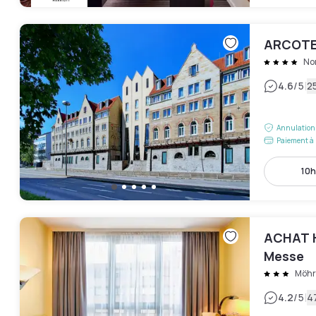
ARCOTE
No
|
4.6
/5
25
Annulation 
Paiement à 
10h
ACHAT H
Messe
Möhr
|
4.2
/5
4