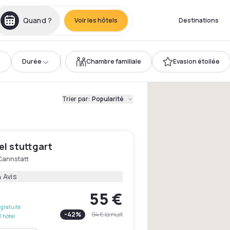
Quand ?
Voir les hôtels
Destinations
Durée
Chambre familiale
Evasion étoilée
Trier par
:
Popularité
el stuttgart
Cannstatt
 Avis
55 €
gratuite
-
42
%
94 €
la nuit
l'hôtel