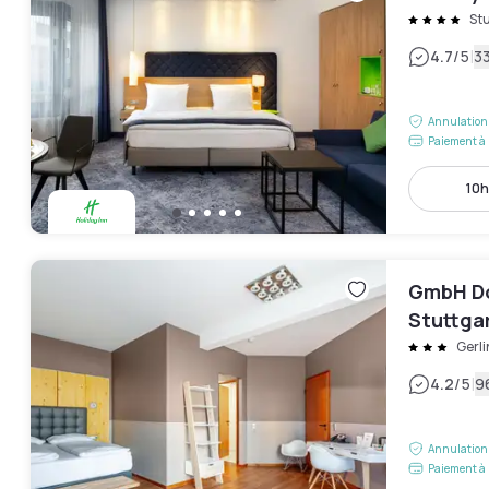
St
|
4.7
/5
33
Annulation 
Paiement à 
10h
GmbH Do
Stuttga
Gerl
|
4.2
/5
9
Annulation 
Paiement à 