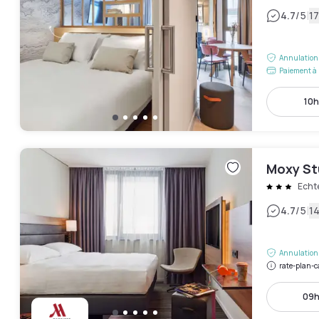
|
4.7
/5
17
Annulation 
Paiement à 
10h
Moxy St
Echt
|
4.7
/5
14
Annulation 
rate-plan-c
09h