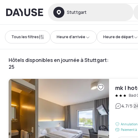
Dayuse
Stuttgart
Tous les filtres
Heure d'arrivée
Heure de départ
Hôtels disponibles en journée à Stuttgart
:
25
mk | hot
Bad 
|
4.7
/5
24
Annulation 
Paiement à 