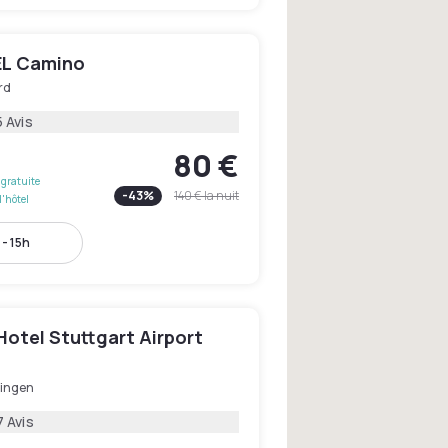
L Camino
rd
 Avis
80 €
gratuite
-
43
%
140 €
la nuit
l'hôtel
 - 15h
otel Stuttgart Airport
ingen
7 Avis