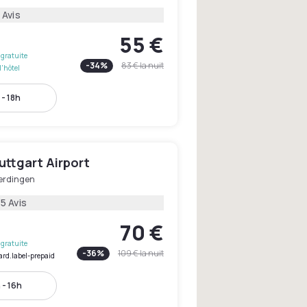
 Avis
55 €
gratuite
-
34
%
83 €
la nuit
l'hôtel
 - 18h
uttgart Airport
erdingen
5 Avis
70 €
gratuite
-
36
%
109 €
la nuit
ard.label-prepaid
 - 16h