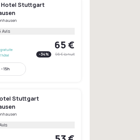
 Hotel Stuttgart
ausen
enhausen
 Avis
65 €
gratuite
-
34
%
98 €
la nuit
l'hôtel
 - 15h
otel Stuttgart
ausen
enhausen
Avis
53 €