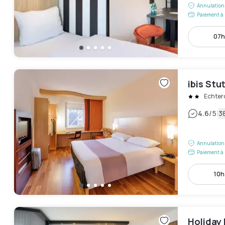
Annulation 
Paiement à 
07h
ibis Stu
Echter
|
4.6
/5
38
Annulation 
Paiement à 
10h
Holiday 