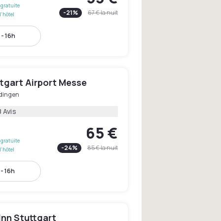
gratuite
-
21
%
67 €
la nuit
l'hôtel
 - 16h
ttgart Airport Messe
dingen
 Avis
65 €
gratuite
-
24
%
85 €
la nuit
l'hôtel
 - 16h
Inn Stuttgart