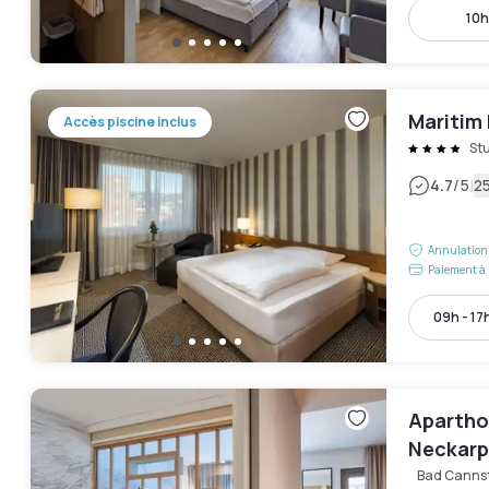
10h
Maritim 
Accès piscine inclus
St
|
4.7
/5
25
Annulation 
Paiement à 
09h - 17
Apartho
Neckarp
Bad Canns