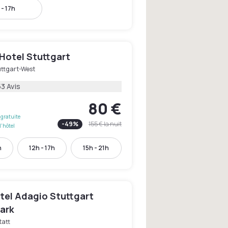
 - 17h
Hotel Stuttgart
uttgart-West
3 Avis
80 €
gratuite
-
49
%
155 €
la nuit
l'hôtel
h
12h - 17h
15h - 21h
tel Adagio Stuttgart
ark
tatt