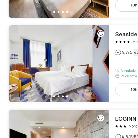
10h 
Seaside 
Mit
|
4.7
/5
47
Annulation 
Paiement à 
10h 
LOGINN 
Nord
|
4.6
/5
5