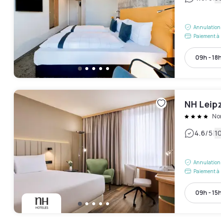
Annulation 
Paiement à 
09h - 18
NH Leip
No
|
4.6
/5
1
Annulation 
Paiement à 
09h - 15