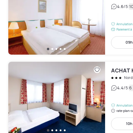
|
4.6
/5
10
Annulation 
Paiement à 
09h 
ACHAT H
Nord
|
4.4
/5
6 
Annulation 
rate-plan-c
10h 