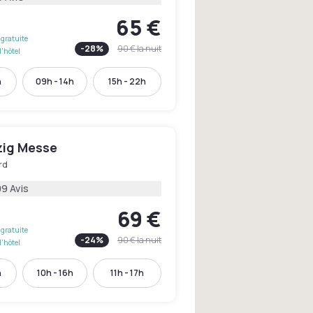
65 €
gratuite
-
28
%
90 €
la nuit
l'hôtel
h
09h - 14h
15h - 22h
zig Messe
rd
09 Avis
69 €
gratuite
-
24
%
90 €
la nuit
l'hôtel
h
10h - 16h
11h - 17h