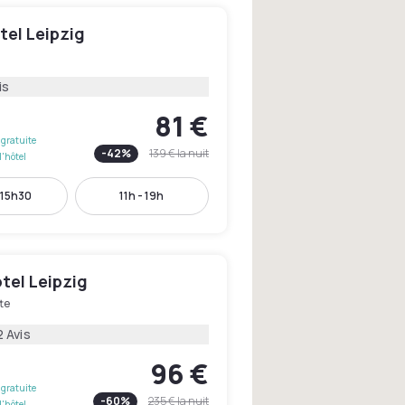
tel Leipzig
is
81 €
gratuite
-
42
%
139 €
la nuit
l'hôtel
 15h30
11h - 19h
tel Leipzig
te
2 Avis
96 €
gratuite
-
60
%
235 €
la nuit
l'hôtel