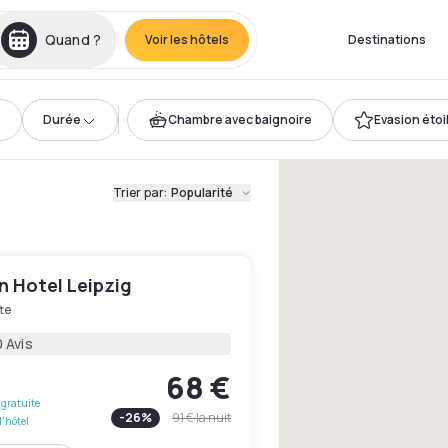
Quand ?
Voir les hôtels
Destinations
Durée
Chambre avec baignoire
Evasion étoi
Trier par
:
Popularité
n Hotel Leipzig
te
 Avis
68 €
gratuite
-
26
%
91 €
la nuit
l'hôtel