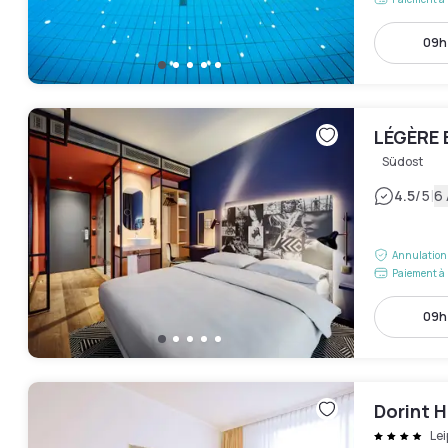
09h 
LÉGÈRE 
Südost
|
4.5
/5
6 
Annulation 
Paiement à 
09h 
Dorint H
Lei