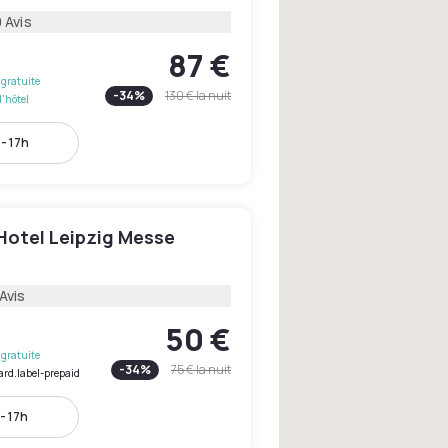
 Avis
87 €
gratuite
-
34
%
130 €
la nuit
l'hôtel
- 17h
otel Leipzig Messe
Avis
50 €
gratuite
-
34
%
75 €
la nuit
ard.label-prepaid
- 17h