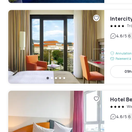
Intercit
Trö
|
4.6
/5
6 
Annulation 
Paiement à 
09h 
Hotel B
Wi
|
4.6
/5
6 