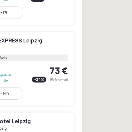
- 17h
EXPRESS Leipzig
Avis
73 €
gratuite
-
24
%
95 €
la nuit
l'hôtel
- 14h
otel Leipzig
pzig