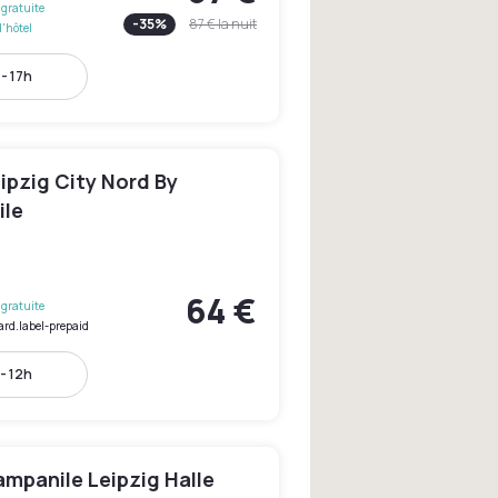
gratuite
-
35
%
87 €
la nuit
l'hôtel
- 17h
ipzig City Nord By
le
64 €
gratuite
ard.label-prepaid
- 12h
mpanile Leipzig Halle