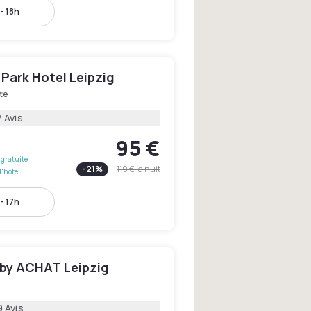
- 18h
Park Hotel Leipzig
te
 Avis
95 €
gratuite
-
21
%
119 €
la nuit
l'hôtel
- 17h
by ACHAT Leipzig
9 Avis