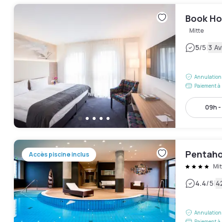
Book Ho
Mitte
|
5
/5
3 Av
Annulation 
Paiement à 
09h -
Pentaho
Accès piscine inclus
Mit
|
4.4
/5
4
Annulation 
Paiement à 