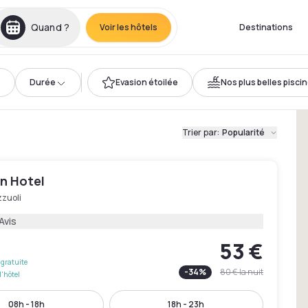
Quand ?
Voir les hôtels
Destinations
Durée
Evasion étoilée
Nos plus belles pisci
Trier par
:
Popularité
n Hotel
zzuoli
Avis
53 €
gratuite
-
34
%
80 €
la nuit
l'hôtel
08h - 18h
18h - 23h