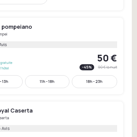
ro pompeiano
mpei
Avis
50 €
gratuite
-
45
%
90 €
la nuit
l'hôtel
- 13h
11h - 18h
18h - 23h
oyal Caserta
serta
 Avis