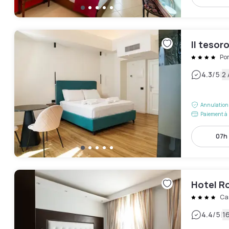
Il teso
Po
|
4.3
/5
2 
Annulation 
Paiement à 
07h 
Hotel R
Ca
|
4.4
/5
16