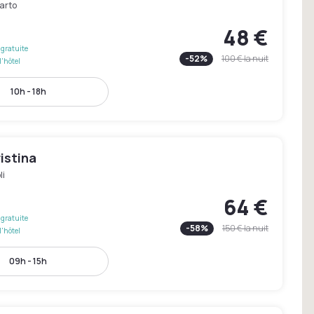
arto
48 €
gratuite
-
52
%
100 €
la nuit
l'hôtel
10h - 18h
istina
li
64 €
gratuite
-
58
%
150 €
la nuit
l'hôtel
09h - 15h