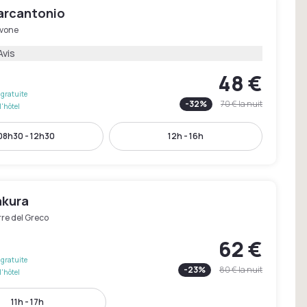
arcantonio
vone
Avis
48 €
gratuite
-
32
%
70 €
la nuit
l'hôtel
08h30 - 12h30
12h - 16h
akura
re del Greco
62 €
gratuite
-
23
%
80 €
la nuit
l'hôtel
11h - 17h