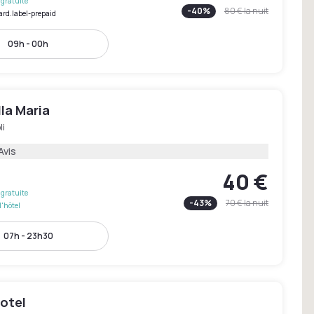
gratuite
-
40
%
80 €
la nuit
ard.label-prepaid
09h - 00h
lla Maria
li
Avis
40 €
gratuite
-
43
%
70 €
la nuit
l'hôtel
07h - 23h30
otel