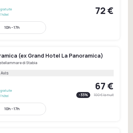
72 €
gratuite
l'hôtel
10h - 17h
ramica (ex Grand Hotel La Panoramica)
stellammare di Stabia
 Avis
67 €
gratuite
-
33
%
100 €
la nuit
l'hôtel
10h - 17h