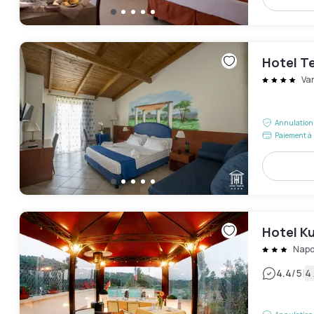
Hotel T
Va
Annulation 
Paiement à 
Hotel Ku
Napo
|
4.4
/5
4 