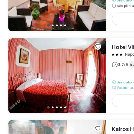
Annulation 
rate-plan-c
Hotel Vi
Napo
|
3.7
/5
4 
Annulation 
Paiement à 
Kairos H