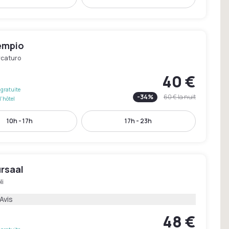
empio
rcaturo
40 €
gratuite
-
34
%
60 €
la nuit
l'hôtel
10h - 17h
17h - 23h
rsaal
li
Avis
48 €