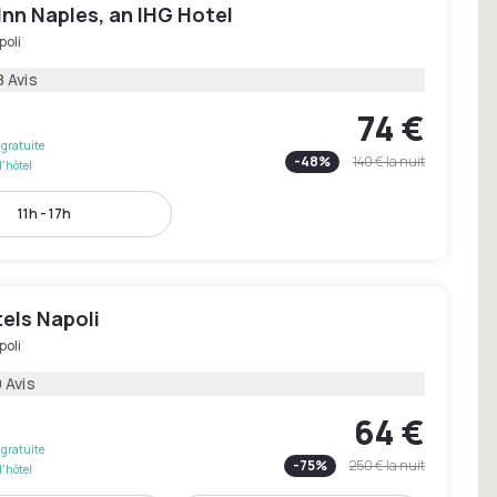
Inn Naples, an IHG Hotel
poli
8 Avis
74 €
gratuite
-
48
%
140 €
la nuit
l'hôtel
11h - 17h
els Napoli
poli
 Avis
64 €
gratuite
-
75
%
250 €
la nuit
l'hôtel