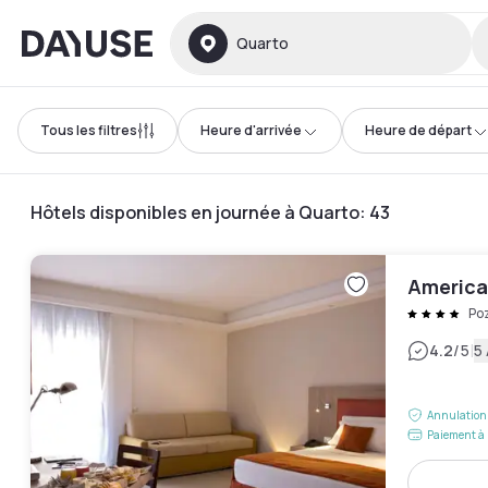
Dayuse
Quarto
Tous les filtres
Heure d'arrivée
Heure de départ
Hôtels disponibles en journée à Quarto
:
43
America
Po
|
4.2
/5
5 
Annulation 
Paiement à 