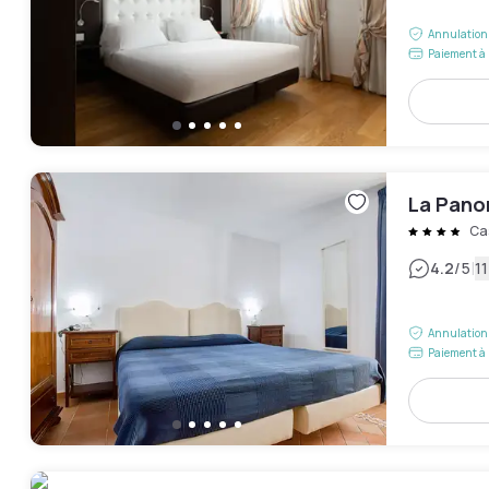
Annulation 
Paiement à 
La Pano
Ca
|
4.2
/5
11
Annulation 
Paiement à 