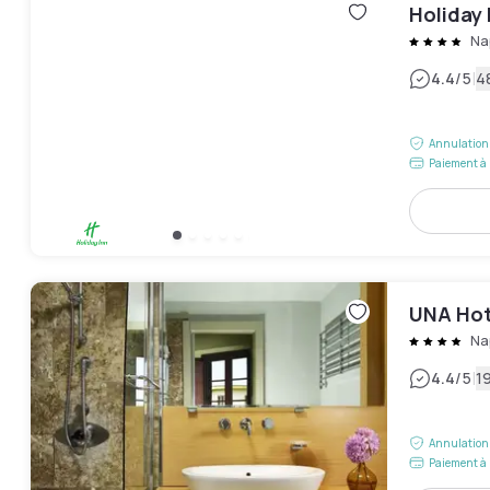
Holiday 
Na
|
4.4
/5
4
Annulation 
Paiement à 
UNA Hot
Na
|
4.4
/5
19
Annulation 
Paiement à 