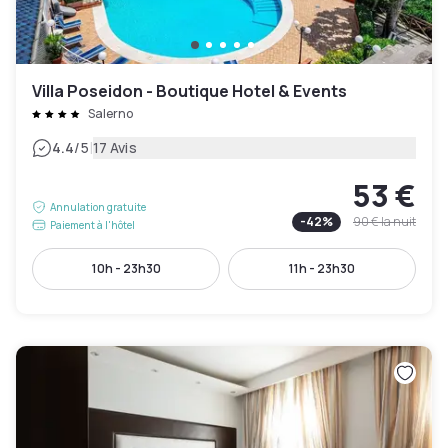
Villa Poseidon - Boutique Hotel & Events
Salerno
|
4.4
/5
17 Avis
53 €
Annulation gratuite
-
42
%
90 €
la nuit
Paiement à l'hôtel
10h - 23h30
11h - 23h30