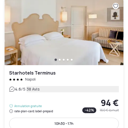
Starhotels Terminus
Napoli
|
4.6
/5
38 Avis
94 €
Annulation gratuite
-
42
%
160 €
la nuit
rate-plan-card.label-prepaid
10h30 - 17h