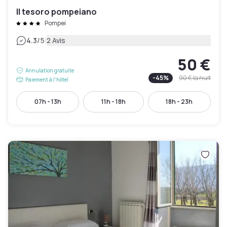
Il tesoro pompeiano
Pompei
|
4.3
/5
2 Avis
50 €
Annulation gratuite
-
45
%
90 €
la nuit
Paiement à l'hôtel
07h - 13h
11h - 18h
18h - 23h