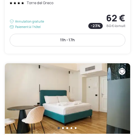
Torre del Greco
62 €
Annulation gratuite
-
23
%
80 €
la nuit
Paiement à l'hôtel
11h - 17h