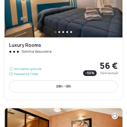
Luxury Rooms
Somma Vesuviana
56 €
Annulation gratuite
-
50
%
110 €
la nuit
Paiement à l'hôtel
08h - 18h