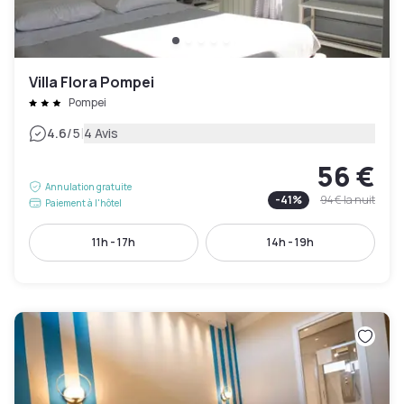
Villa Flora Pompei
Pompei
|
4.6
/5
4 Avis
56 €
Annulation gratuite
-
41
%
94 €
la nuit
Paiement à l'hôtel
11h - 17h
14h - 19h