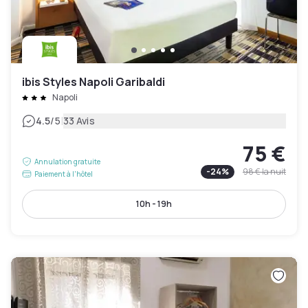
ibis Styles Napoli Garibaldi
Napoli
|
4.5
/5
33 Avis
75 €
Annulation gratuite
-
24
%
98 €
la nuit
Paiement à l'hôtel
10h - 19h