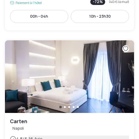
-
72
%
140 €
la nuit
Paiement à l'hôtel
00h - 04h
10h - 23h30
Carten
Napoli
4.5
/5
16 Avis