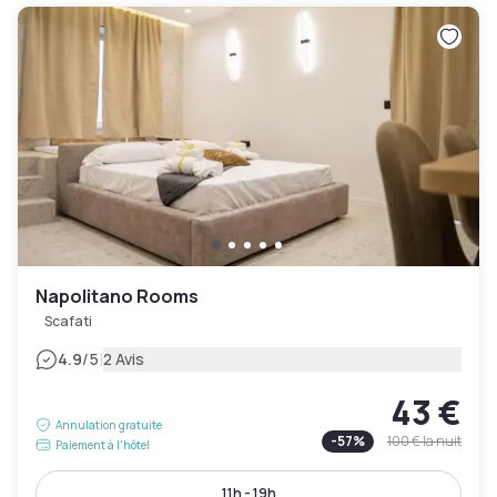
Napolitano Rooms
Scafati
|
4.9
/5
2 Avis
43 €
Annulation gratuite
-
57
%
100 €
la nuit
Paiement à l'hôtel
11h - 19h