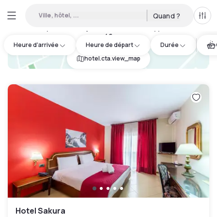
Ville, hôtel, ...
Quand ?
Tous
Hôtels disponibles en journée à San Giuseppe Vesuviano
:
46
Heure d'arrivée
Heure de départ
Durée
hotel.cta.view_map
Hotel Sakura