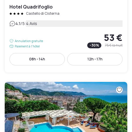
Hotel Quadrifoglio
Castello di Cisterna
|
4.1
/5
4 Avis
53 €
Annulation gratuite
-
30
%
75 €
la nuit
Paiement à l'hôtel
08h - 14h
12h - 17h