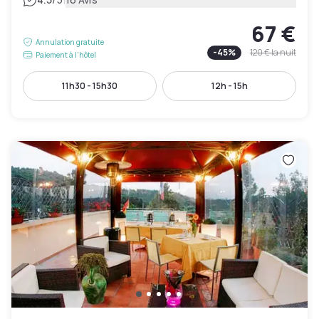
|
67 €
Annulation gratuite
-
45
%
120 €
la nuit
Paiement à l'hôtel
11h30 - 15h30
12h - 15h