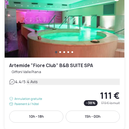
Artemide "Fiore Club" B&B SUITE SPA
Giffoni Valle Piana
|
4.4
/5
4 Avis
111 €
Annulation gratuite
-
38
%
179 €
la nuit
Paiement à l'hôtel
10h - 18h
15h - 00h