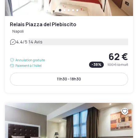
Relais Piazza del Plebiscito
Napoli
|
4.4
/5
14 Avis
62 €
Annulation gratuite
-
38
%
100 €
la nuit
Paiement à l'hôtel
11h30 - 18h30