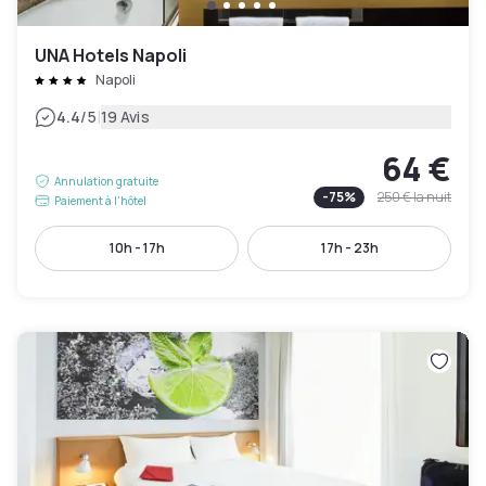
UNA Hotels Napoli
Napoli
|
4.4
/5
19 Avis
64 €
Annulation gratuite
-
75
%
250 €
la nuit
Paiement à l'hôtel
10h - 17h
17h - 23h