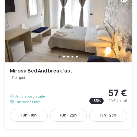
Mirosa Bed And breakfast
Pompei
57 €
Annulation gratuite
-
53
%
120 €
la nuit
Paiement à l'hôtel
10h - 18h
10h - 22h
18h - 23h