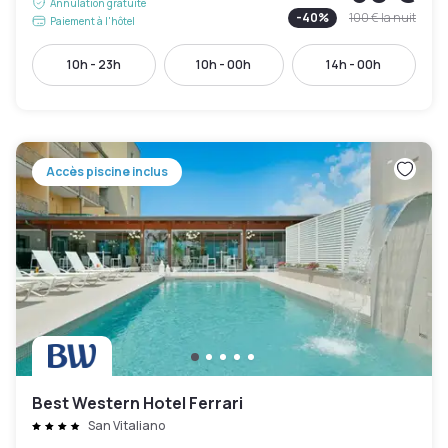
Annulation gratuite
-
40
%
100 €
la nuit
Paiement à l'hôtel
10h - 23h
10h - 00h
14h - 00h
Accès piscine inclus
Best Western Hotel Ferrari
San Vitaliano