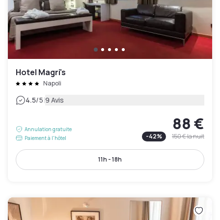
Hotel Magri's
Napoli
|
4.5
/5
9 Avis
88 €
Annulation gratuite
-
42
%
150 €
la nuit
Paiement à l'hôtel
11h - 18h