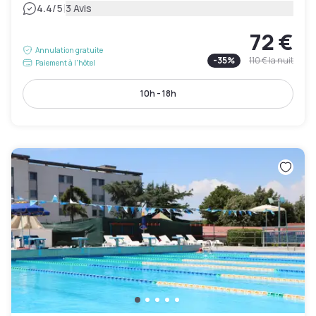
|
4.4
/5
3 Avis
72 €
Annulation gratuite
-
35
%
110 €
la nuit
Paiement à l'hôtel
10h - 18h