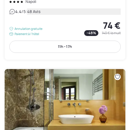
Napoli
|
4.4
/5
48 Avis
74 €
Annulation gratuite
-
48
%
140 €
la nuit
Paiement à l'hôtel
11h - 17h