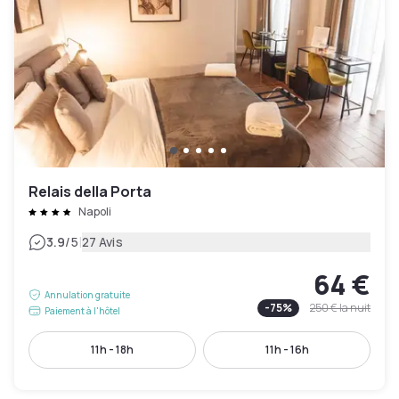
Relais della Porta
Napoli
|
3.9
/5
27 Avis
64 €
Annulation gratuite
-
75
%
250 €
la nuit
Paiement à l'hôtel
11h - 18h
11h - 16h