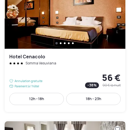
Hotel Cenacolo
Somma Vesuviana
56 €
Annulation gratuite
-
38
%
90 €
la nuit
Paiement à l'hôtel
12h - 18h
18h - 23h