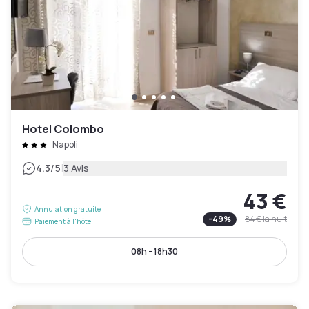
Hotel Colombo
Napoli
|
4.3
/5
3 Avis
43 €
Annulation gratuite
-
49
%
84 €
la nuit
Paiement à l'hôtel
08h - 18h30