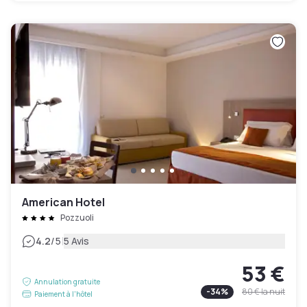
American Hotel
Pozzuoli
|
4.2
/5
5 Avis
53 €
Annulation gratuite
-
34
%
80 €
la nuit
Paiement à l'hôtel