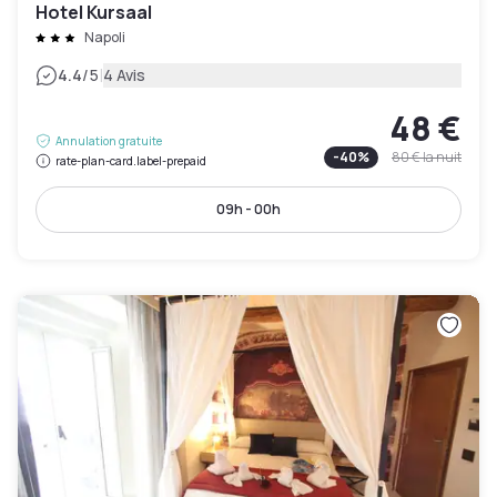
Hotel Kursaal
Napoli
|
4.4
/5
4 Avis
48 €
Annulation gratuite
-
40
%
80 €
la nuit
rate-plan-card.label-prepaid
09h - 00h