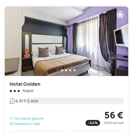
Hotel Golden
Napoli
|
4.5
/5
5 Avis
56 €
Annulation gratuite
-
44
%
100 €
la nuit
Paiement à l'hôtel