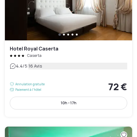
Hotel Royal Caserta
Caserta
|
4.4
/5
16 Avis
72 €
Annulation gratuite
Paiement à l'hôtel
10h - 17h