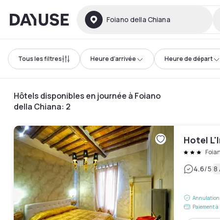
Dayuse
Foiano della Chiana
Tous les filtres
Heure d'arrivée
Heure de départ
Hôtels disponibles en journée à Foiano
della Chiana
:
2
Hotel L'
Foia
|
4.6
/5
8 
Annulation 
Paiement à 