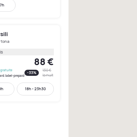
17h
sili
rtona
is
88 €
130 €
gratuite
-
33
%
la nuit
ard.label-prepaid
8h
18h - 23h30