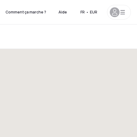
Comment ça marche ?
Aide
FR
•
EUR