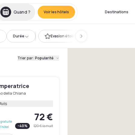
Quand ?
Voir les hôtels
Destinations
Durée
Evasion étoilée
Trier par
:
Popularité
Imperatrice
no della Chiana
Avis
72 €
gratuite
-
40
%
120 €
la nuit
l'hôtel