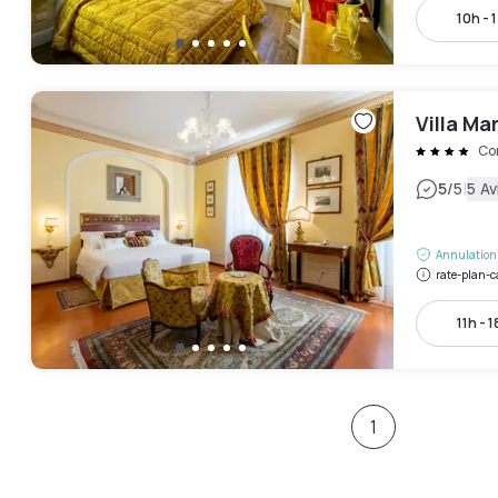
10h - 
Villa Mar
Co
|
5
/5
5 Av
Annulation 
rate-plan-c
11h - 1
1