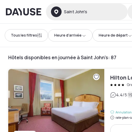
Dayuse
Saint John's
Tous les filtres
Heure d'arrivée
Heure de départ
Hôtels disponibles en journée à Saint John's
:
87
Hilton 
Gr
|
4.4
/5
19
Annulation 
rate-plan-c