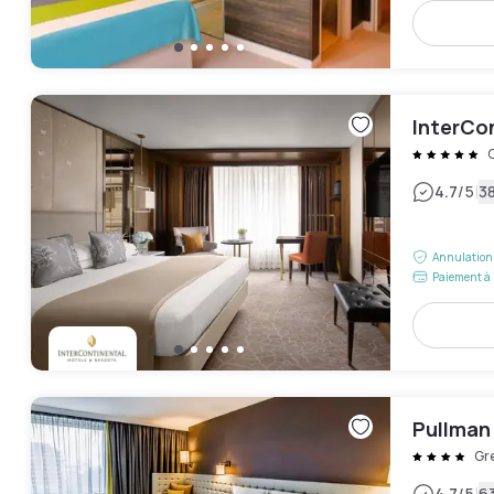
InterCo
|
4.7
/5
38
Annulation 
Paiement à 
Pullman
Gr
4.7
/5
63