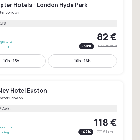
pter Hotels - London Hyde Park
ter London
Avis
82 €
gratuite
-
30
%
117 €
la nuit
l'hôtel
10h - 15h
10h - 16h
ley Hotel Euston
eater London
2 Avis
118 €
gratuite
-
47
%
221 €
la nuit
l'hôtel