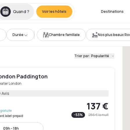
Quand ?
Voir les hôtels
Destinations
Durée
Chambre familiale
Nos plus beaux Ro
Trier par
:
Popularité
London Paddington
eater London
 Avis
137 €
gratuite
-
53
%
286 €
la nuit
ard.label-prepaid
09h - 18h