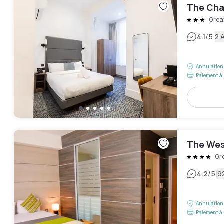
The Cha
Grea
|
4.1
/5
2 
Annulation 
Paiement à 
The Wes
Gr
|
4.2
/5
9
Annulation 
Paiement à 