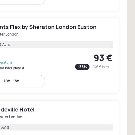
ints Flex by Sheraton London Euston
ter London
0 Avis
93 €
gratuite
-
36
%
146 €
la nuit
ard.label-prepaid
10h - 18h
deville Hotel
eater London
 Avis