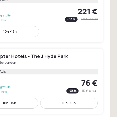
221 €
gratuite
-
34
%
331 €
la nuit
l'hôtel
10h - 18h
pter Hotels - The J Hyde Park
ter London
Avis
76 €
gratuite
-
35
%
117 €
la nuit
l'hôtel
10h - 15h
10h - 16h