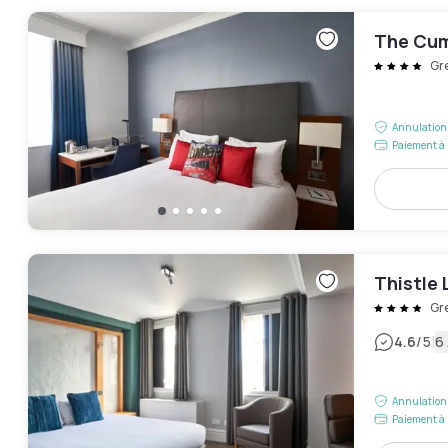
The Cum
Gr
Annulation 
Paiement à 
Thistle
Gr
|
4.6
/5
6 
Annulation 
Paiement à 