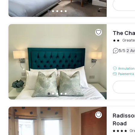
The Chap
Greate
|
5
/5
2 Av
Annulation 
Paiement à 
Radisso
Road
Gr