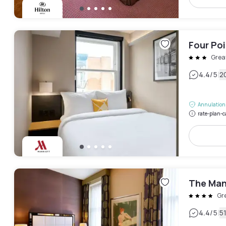
Four Po
Grea
|
4.4
/5
2
Annulation 
rate-plan-c
The Man
Gr
|
4.4
/5
51