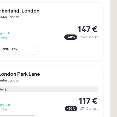
berland, London
eater London
147 €
gratuite
-
48
%
282 €
la nuit
l'hôtel
09h - 17h
 London Park Lane
eater London
Avis
117 €
gratuite
-
50
%
234 €
la nuit
l'hôtel