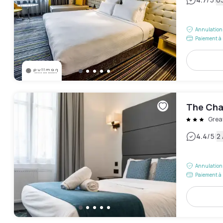
|
Annulation 
Paiement à 
The Cha
Grea
|
4.4
/5
2 
Annulation 
Paiement à 