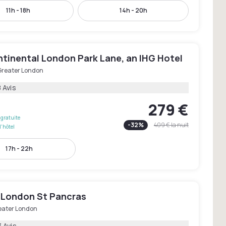
11h - 18h
14h - 20h
ntinental London Park Lane, an IHG Hotel
Greater London
 Avis
279 €
gratuite
-
32
%
409 €
la nuit
l'hôtel
17h - 22h
 London St Pancras
eater London
 Avis