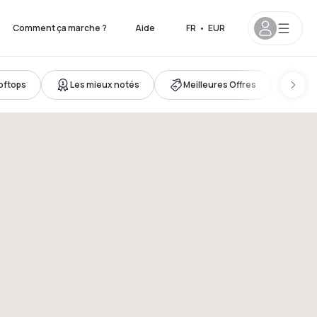
Comment ça marche ?
Aide
FR
•
EUR
oftops
Les mieux notés
Meilleures Offres
Cha