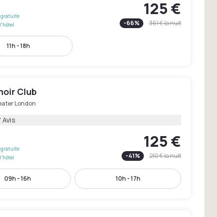
125 €
gratuite
-
66
%
361 €
la nuit
l'hôtel
11h - 18h
oir Club
eater London
 Avis
125 €
gratuite
-
41
%
210 €
la nuit
l'hôtel
09h - 16h
10h - 17h