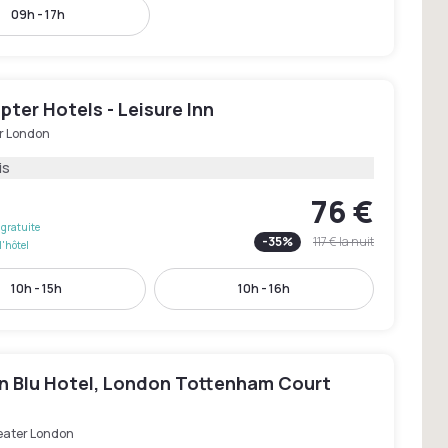
09h - 17h
ter Hotels - Leisure Inn
r London
is
76 €
gratuite
-
35
%
117 €
la nuit
l'hôtel
10h - 15h
10h - 16h
n Blu Hotel, London Tottenham Court
eater London