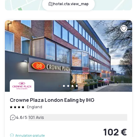
hotel.cta.view_map
Crowne Plaza London Ealing by IHG
England
|
4.6
/5
101 Avis
102 €
Annulation gratuite