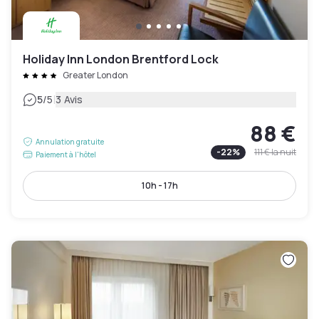
Holiday Inn London Brentford Lock
Greater London
|
5
/5
3 Avis
88 €
Annulation gratuite
-
22
%
111 €
la nuit
Paiement à l'hôtel
10h - 17h