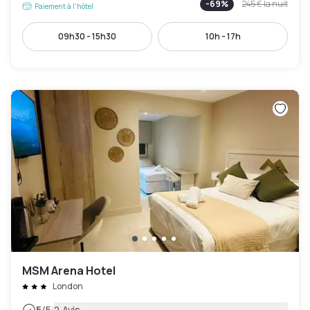
-
69
%
245 €
la nuit
Paiement à l'hôtel
09h30 - 15h30
10h - 17h
MSM Arena Hotel
London
5
/5
2 Avis