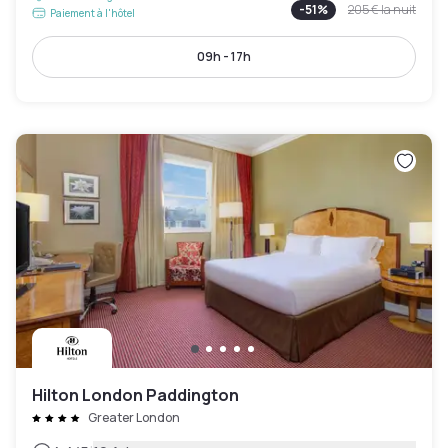
-
51
%
205 €
la nuit
Paiement à l'hôtel
09h - 17h
Hilton London Paddington
Greater London