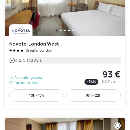
Novotel London West
Greater London
|
4.5
/5
153 Avis
93 €
Annulation gratuite
-
34
%
140 €
la nuit
Paiement à l'hôtel
10h - 17h
16h - 22h