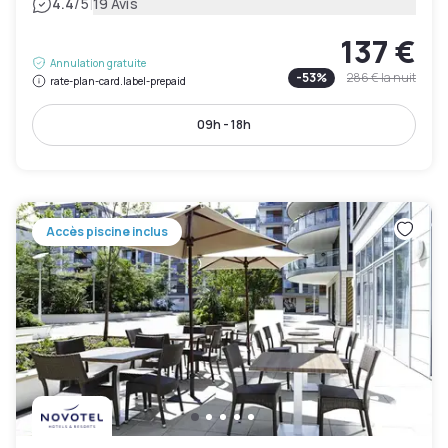
|
4.4
/5
19 Avis
137 €
Annulation gratuite
-
53
%
286 €
la nuit
rate-plan-card.label-prepaid
09h - 18h
Accès piscine inclus