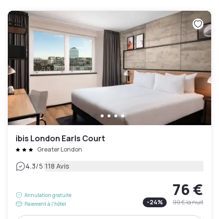
ibis London Earls Court
Greater London
|
4.3
/5
118 Avis
76 €
Annulation gratuite
-
24
%
99 €
la nuit
Paiement à l'hôtel