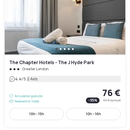
The Chapter Hotels - The J Hyde Park
Greater London
|
4.4
/5
2 Avis
76 €
Annulation gratuite
-
35
%
117 €
la nuit
Paiement à l'hôtel
10h - 15h
10h - 16h