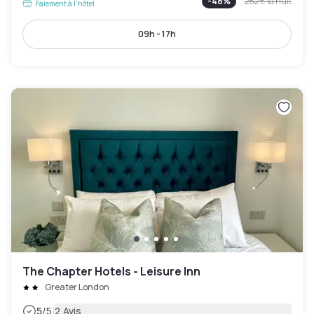
-
48
%
282 €
la nuit
Paiement à l'hôtel
09h - 17h
The Chapter Hotels - Leisure Inn
Greater London
|
5
/5
2 Avis