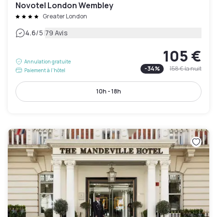
Novotel London Wembley
Greater London
|
4.6
/5
79 Avis
105 €
Annulation gratuite
-
34
%
158 €
la nuit
Paiement à l'hôtel
10h - 18h