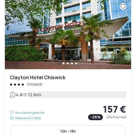
Clayton Hotel Chiswick
Chiswick
|
4.8
/5
12 Avis
157 €
Annulation gratuite
-
26
%
210 €
la nuit
Paiement à l'hôtel
10h - 18h