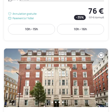
76 €
Annulation gratuite
-
35
%
117 €
la nuit
Paiement à l'hôtel
10h - 15h
10h - 16h