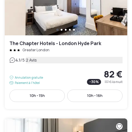
The Chapter Hotels - London Hyde Park
Greater London
|
4.1
/5
2 Avis
82 €
Annulation gratuite
-
30
%
117 €
la nuit
Paiement à l'hôtel
10h - 15h
10h - 16h