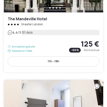
The Mandeville Hotel
Greater London
|
4.4
/5
51 Avis
125 €
Annulation gratuite
-
66
%
361 €
la nuit
Paiement à l'hôtel
11h - 18h