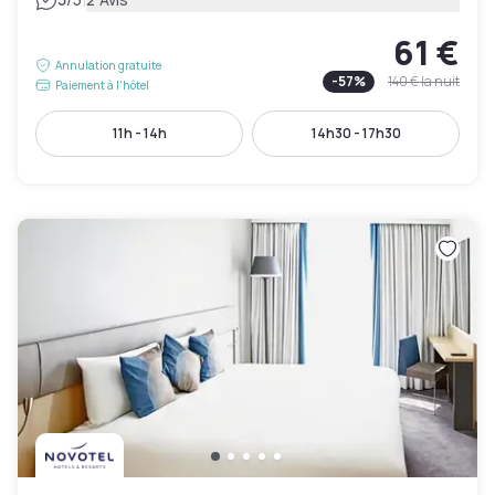
|
61 €
Annulation gratuite
-
57
%
140 €
la nuit
Paiement à l'hôtel
11h - 14h
14h30 - 17h30