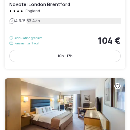
Novotel London Brentford
England
|
4.3
/5
53 Avis
104 €
Annulation gratuite
Paiement à l'hôtel
10h - 17h