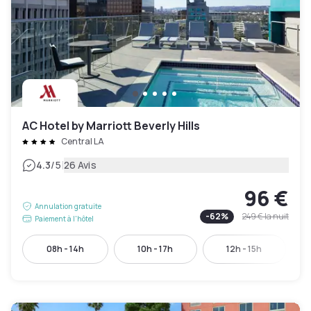
AC Hotel by Marriott Beverly Hills
Central LA
|
4.3
/5
26 Avis
96 €
Annulation gratuite
-
62
%
249 €
la nuit
Paiement à l'hôtel
08h - 14h
10h - 17h
12h - 15h