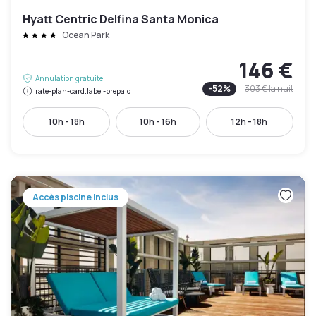
Hyatt Centric Delfina Santa Monica
Ocean Park
146 €
Annulation gratuite
-
52
%
303 €
la nuit
rate-plan-card.label-prepaid
10h - 18h
10h - 16h
12h - 18h
Accès piscine inclus