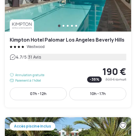
Kimpton Hotel Palomar Los Angeles Beverly Hills
Westwood
|
4.7
/5
31 Avis
190 €
Annulation gratuite
-
38
%
303 €
la nuit
Paiement à l'hôtel
07h - 12h
10h - 17h
Accès piscine inclus