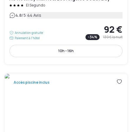
El Segundo
|
4.8
/5
44 Avis
92 €
Annulation gratuite
-
34
%
139 €
la nuit
Paiement à l'hôtel
10h - 16h
Accès piscine inclus