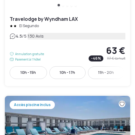
Travelodge by Wyndham LAX
El Segundo
|
4.5
/5
130 Avis
63 €
Annulation gratuite
-
46
%
117 €
la nuit
Paiement à l'hôtel
10h - 15h
10h - 17h
11h - 20h
Accès piscine inclus