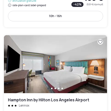
Annulation gratuite
-
42
%
337 €
la nuit
rate-plan-card.label-prepaid
10h - 16h
Hampton Inn by Hilton Los Angeles Airport
Lennox