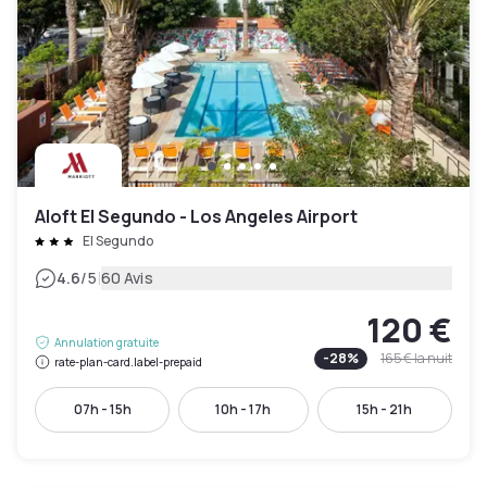
Aloft El Segundo - Los Angeles Airport
El Segundo
|
4.6
/5
60 Avis
120 €
Annulation gratuite
-
28
%
165 €
la nuit
rate-plan-card.label-prepaid
07h - 15h
10h - 17h
15h - 21h