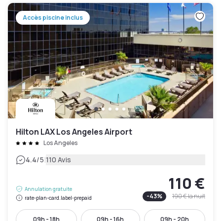
Accès piscine inclus
Hilton LAX Los Angeles Airport
Los Angeles
|
4.4
/5
110 Avis
110 €
Annulation gratuite
-
43
%
190 €
la nuit
rate-plan-card.label-prepaid
09h - 18h
09h - 16h
09h - 20h