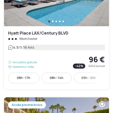
Hyatt Place LAX/Century BLVD
Westchester
|
4.5
/5
18 Avis
96 €
Annulation gratuite
-
42
%
165 €
la nuit
Paiement à l'hôtel
08h - 17h
08h - 14h
09h - 20h
Accès piscine inclus