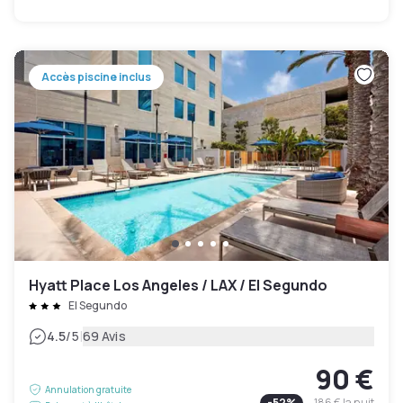
Accès piscine inclus
Hyatt Place Los Angeles / LAX / El Segundo
El Segundo
|
4.5
/5
69 Avis
90 €
Annulation gratuite
-
52
%
186 €
la nuit