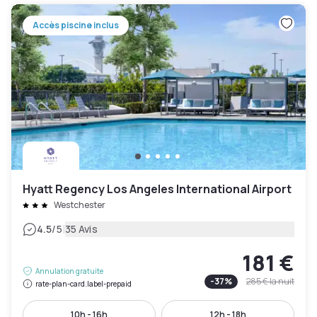
Accès piscine inclus
Hyatt Regency Los Angeles International Airport
Westchester
|
4.5
/5
35 Avis
181 €
Annulation gratuite
-
37
%
285 €
la nuit
rate-plan-card.label-prepaid
10h - 16h
12h - 18h