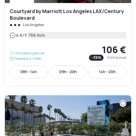
Courtyard by Marriott Los Angeles LAX/Century
Boulevard
Los Angeles
|
4.6
/5
768 Avis
106 €
Annulation gratuite
-
39
%
172 €
la nuit
Paiement à l'hôtel
08h - 14h
09h - 20h
14h - 20h