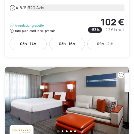
|
4.6
/5
320 Avis
102 €
Annulation gratuite
-
53
%
217 €
la nuit
rate-plan-card.label-prepaid
08h - 14h
08h - 16h
09h - 21h