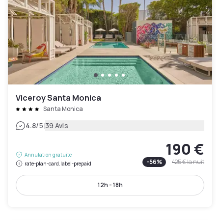
Viceroy Santa Monica
Santa Monica
|
4.8
/5
39 Avis
190 €
Annulation gratuite
-
56
%
425 €
la nuit
rate-plan-card.label-prepaid
12h - 18h