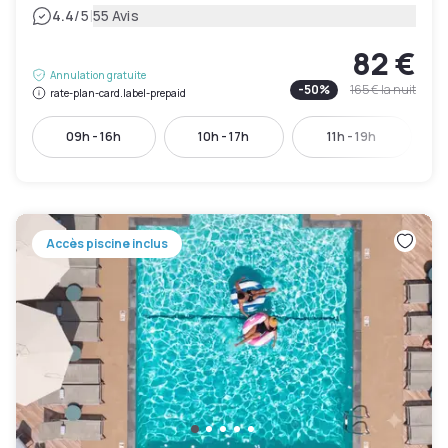
|
4.4
/5
55 Avis
82 €
Annulation gratuite
-
50
%
165 €
la nuit
rate-plan-card.label-prepaid
09h - 16h
10h - 17h
11h - 19h
Accès piscine inclus