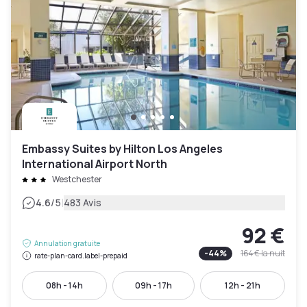
Embassy Suites by Hilton Los Angeles
International Airport North
Westchester
|
4.6
/5
483 Avis
92 €
Annulation gratuite
-
44
%
164 €
la nuit
rate-plan-card.label-prepaid
08h - 14h
09h - 17h
12h - 21h