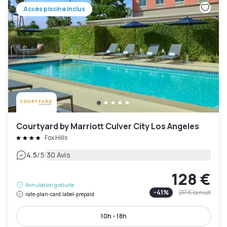
Accès piscine inclus
Courtyard by Marriott Culver City Los Angeles
Fox Hills
|
4.5
/5
30 Avis
128 €
Annulation gratuite
-
41
%
217 €
la nuit
rate-plan-card.label-prepaid
10h - 18h