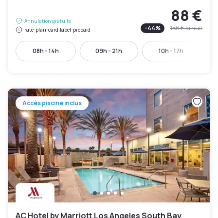
88 €
Annulation gratuite
-
44
%
156 €
la nuit
rate-plan-card.label-prepaid
08h - 14h
09h - 21h
10h - 17h
Accès piscine inclus
AC Hotel by Marriott Los Angeles South Bay