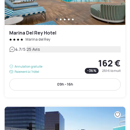
Marina Del Rey Hotel
Marina del Rey
|
4.7
/5
25 Avis
162 €
Annulation gratuite
-
36
%
251 €
la nuit
Paiement à l'hôtel
09h - 16h