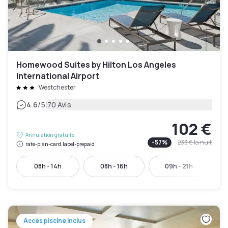
Homewood Suites by Hilton Los Angeles
International Airport
Westchester
|
4.6
/5
70 Avis
102 €
Annulation gratuite
-
57
%
233 €
la nuit
rate-plan-card.label-prepaid
08h - 14h
08h - 16h
09h - 21h
Accès piscine inclus