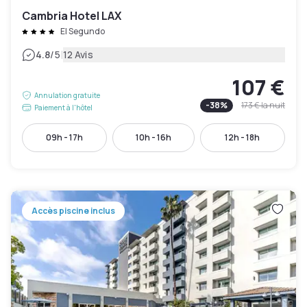
Cambria Hotel LAX
El Segundo
|
4.8
/5
12 Avis
107 €
Annulation gratuite
-
38
%
173 €
la nuit
Paiement à l'hôtel
09h - 17h
10h - 16h
12h - 18h
Accès piscine inclus