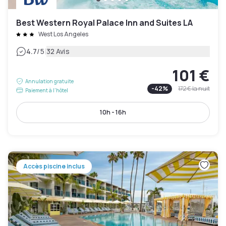
Best Western Royal Palace Inn and Suites LA
West Los Angeles
|
4.7
/5
32 Avis
101 €
Annulation gratuite
-
42
%
172 €
la nuit
Paiement à l'hôtel
10h - 16h
Accès piscine inclus