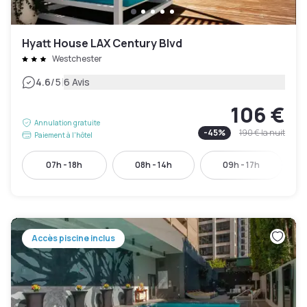
Hyatt House LAX Century Blvd
Westchester
|
4.6
/5
6 Avis
106 €
Annulation gratuite
-
45
%
190 €
la nuit
Paiement à l'hôtel
07h - 18h
08h - 14h
09h - 17h
Accès piscine inclus