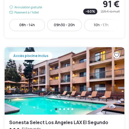
91 €
Annulation gratuite
-
60
%
225 €
la nuit
Paiement à l'hôtel
08h - 14h
09h30 - 20h
10h - 17h
Accès piscine inclus
Sonesta Select Los Angeles LAX El Segundo
El Segundo