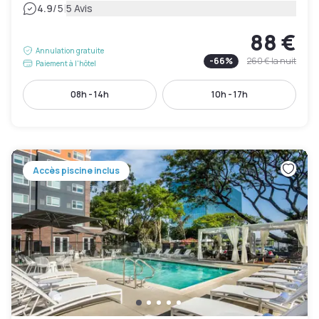
|
4.9
/5
5 Avis
88 €
Annulation gratuite
-
66
%
260 €
la nuit
Paiement à l'hôtel
08h - 14h
10h - 17h
Accès piscine inclus