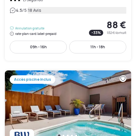
|
4.5
/5
18 Avis
88 €
Annulation gratuite
-
33
%
132 €
la nuit
rate-plan-card.label-prepaid
09h - 16h
11h - 18h
Accès piscine inclus