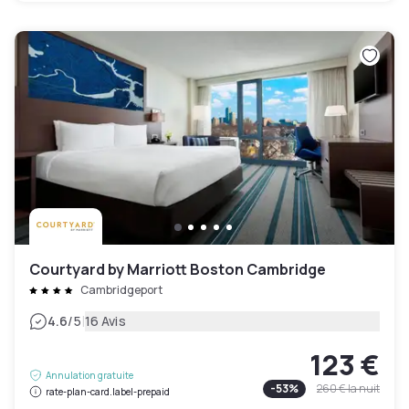
Courtyard by Marriott Boston Cambridge
Cambridgeport
|
4.6
/5
16 Avis
123 €
Annulation gratuite
-
53
%
260 €
la nuit
rate-plan-card.label-prepaid