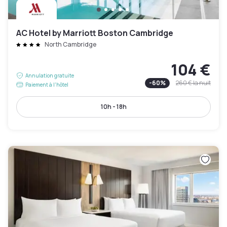
AC Hotel by Marriott Boston Cambridge
North Cambridge
104 €
Annulation gratuite
-
60
%
260 €
la nuit
Paiement à l'hôtel
10h - 18h