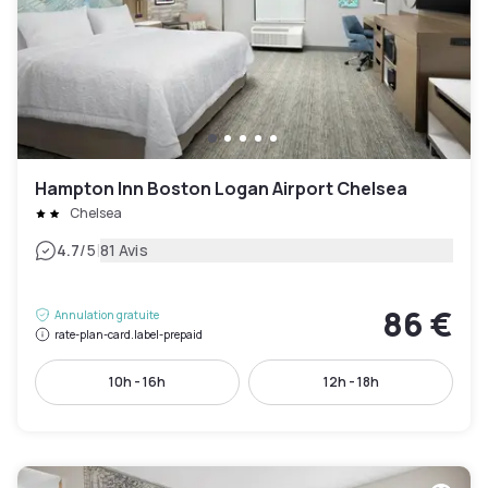
Hampton Inn Boston Logan Airport Chelsea
Chelsea
|
4.7
/5
81 Avis
86 €
Annulation gratuite
rate-plan-card.label-prepaid
10h - 16h
12h - 18h