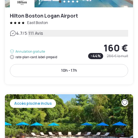
Hilton Boston Logan Airport
East Boston
|
4.7
/5
111 Avis
160 €
Annulation gratuite
-
44
%
286 €
la nuit
rate-plan-card.label-prepaid
10h - 17h
Accès piscine inclus