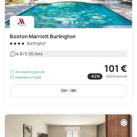
Boston Marriott Burlington
Burlington
|
4.6
/5
20 Avis
101 €
Annulation gratuite
-
62
%
260 €
la nuit
Paiement à l'hôtel
10h - 18h