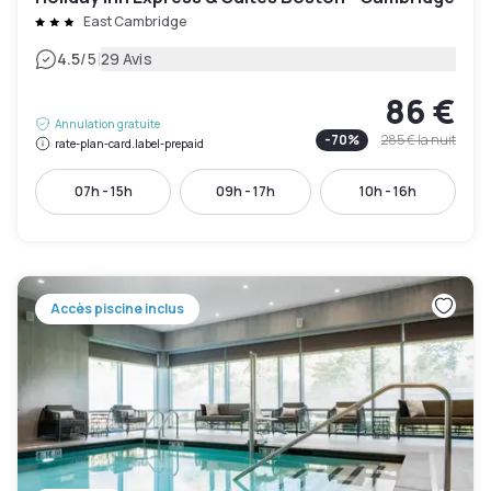
East Cambridge
|
4.5
/5
29 Avis
86 €
Annulation gratuite
-
70
%
285 €
la nuit
rate-plan-card.label-prepaid
07h - 15h
09h - 17h
10h - 16h
Accès piscine inclus