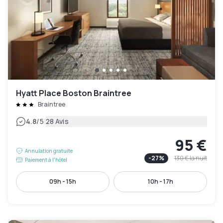
Hyatt Place Boston Braintree
Braintree
|
4.8
/5
28 Avis
95 €
Annulation gratuite
-
27
%
130 €
la nuit
Paiement à l'hôtel
09h - 15h
10h - 17h