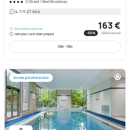
D Street / West Broadway
|
4.7
/5
27 Avis
163 €
Annulation gratuite
-
50
%
325 €
la nuit
rate-plan-card.label-prepaid
10h - 15h
Accès piscine inclus