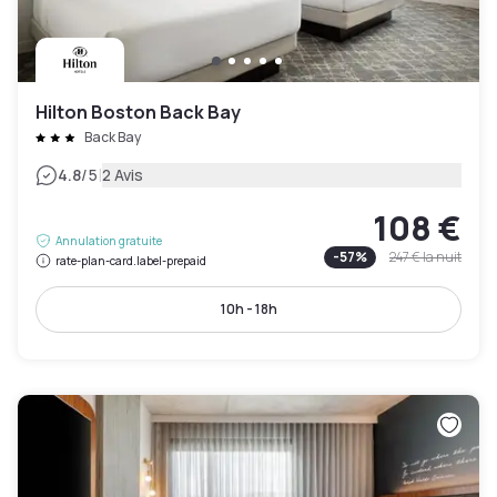
Hilton Boston Back Bay
Back Bay
|
4.8
/5
2 Avis
108 €
Annulation gratuite
-
57
%
247 €
la nuit
rate-plan-card.label-prepaid
10h - 18h