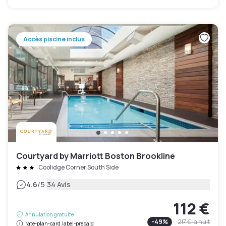
Accès piscine inclus
Courtyard by Marriott Boston Brookline
Coolidge Corner South Side
|
4.6
/5
34 Avis
112 €
Annulation gratuite
-
49
%
217 €
la nuit
rate-plan-card.label-prepaid