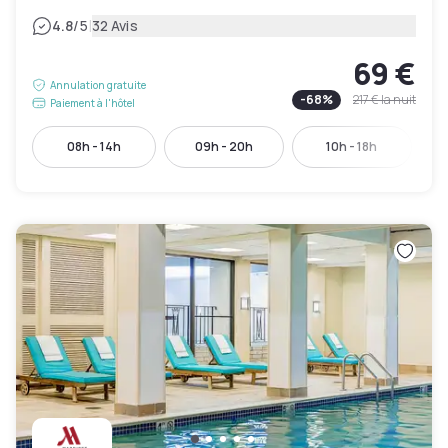
|
4.8
/5
32 Avis
69 €
Annulation gratuite
-
68
%
217 €
la nuit
Paiement à l'hôtel
08h - 14h
09h - 20h
10h - 18h