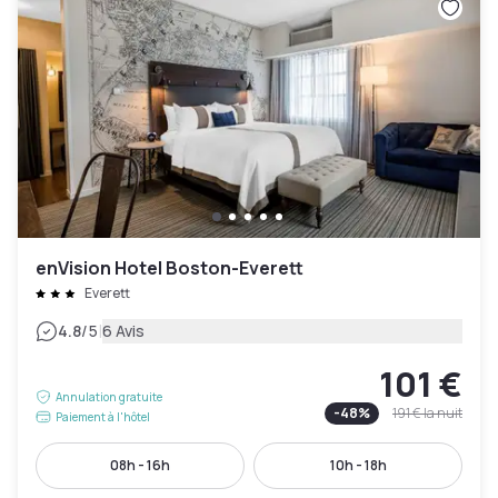
enVision Hotel Boston-Everett
Everett
|
4.8
/5
6 Avis
101 €
Annulation gratuite
-
48
%
191 €
la nuit
Paiement à l'hôtel
08h - 16h
10h - 18h