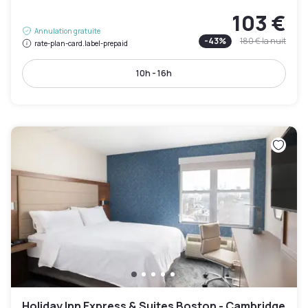
103 €
Annulation gratuite
-
43
%
180 €
la nuit
rate-plan-card.label-prepaid
10h - 16h
Holiday Inn Express & Suites Boston - Cambridge