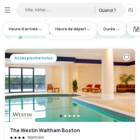
Ville, hôtel, ...
Quand ?
Tous
Hôtels disponibles en journée à Newton
:
19
Heure d'arrivée
Heure de départ
Durée
hotel.cta.view_map
Accès piscine inclus
The Westin Waltham Boston
Waltham