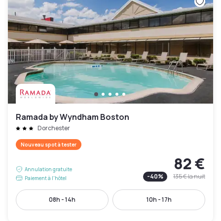
Ramada by Wyndham Boston
Dorchester
Nouveau spot à tester
82 €
Annulation gratuite
-
40
%
135 €
la nuit
Paiement à l'hôtel
08h - 14h
10h - 17h