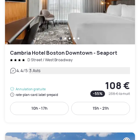
Cambria Hotel Boston Downtown - Seaport
D Street / West Broadway
|
4.4
/5
3 Avis
108 €
Annulation gratuite
-
55
%
238 €
la nuit
rate-plan-card.label-prepaid
10h - 17h
15h - 21h