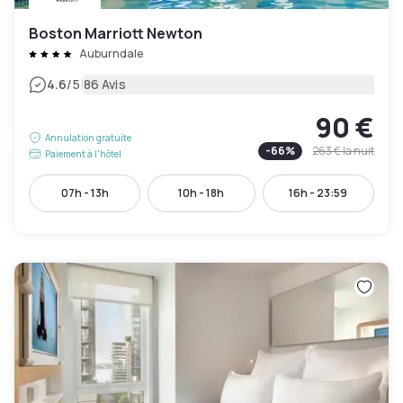
Boston Marriott Newton
Auburndale
|
4.6
/5
86 Avis
90 €
Annulation gratuite
-
66
%
263 €
la nuit
Paiement à l'hôtel
07h - 13h
10h - 18h
16h - 23:59