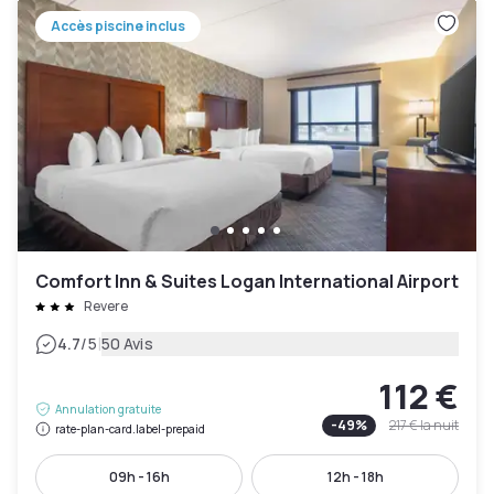
Accès piscine inclus
Comfort Inn & Suites Logan International Airport
Revere
|
4.7
/5
50 Avis
112 €
Annulation gratuite
-
49
%
217 €
la nuit
rate-plan-card.label-prepaid
09h - 16h
12h - 18h