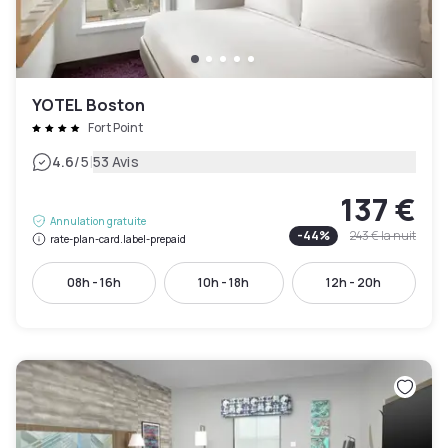
YOTEL Boston
Fort Point
|
4.6
/5
53 Avis
137 €
Annulation gratuite
-
44
%
243 €
la nuit
rate-plan-card.label-prepaid
08h - 16h
10h - 18h
12h - 20h