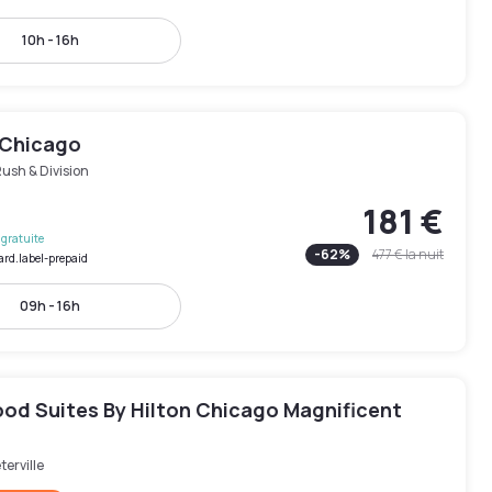
10h - 16h
 Chicago
ush & Division
181 €
gratuite
-
62
%
477 €
la nuit
ard.label-prepaid
09h - 16h
d Suites By Hilton Chicago Magnificent
terville