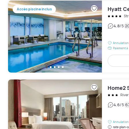
Hyatt C
Accès piscine inclus
Str
|
4.8
/5
20
Annulation 
Paiement à 
Home2 S
River
|
4.6
/5
6
Annulation 
rate-plan-c