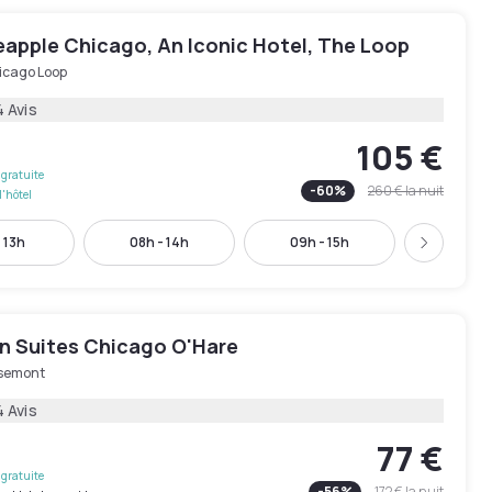
eapple Chicago, An Iconic Hotel, The Loop
icago Loop
4 Avis
105 €
gratuite
-
60
%
260 €
la nuit
l'hôtel
 13h
08h - 14h
09h - 15h
10h - 
Suivant
n Suites Chicago O'Hare
semont
 Avis
77 €
gratuite
-
56
%
172 €
la nuit