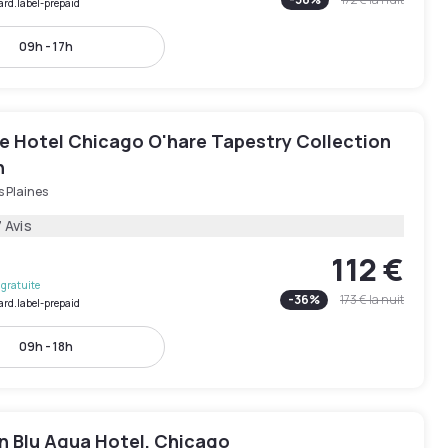
ard.label-prepaid
09h - 17h
e Hotel Chicago O'hare Tapestry Collection
n
 Plaines
 Avis
112 €
gratuite
-
36
%
173 €
la nuit
ard.label-prepaid
09h - 18h
n Blu Aqua Hotel, Chicago