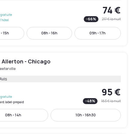
74 €
gratuite
-
66
%
217 €
la nuit
l'hôtel
 - 15h
08h - 16h
09h - 17h
 Allerton - Chicago
eeterville
Avis
95 €
gratuite
-
48
%
183 €
la nuit
ard.label-prepaid
08h - 14h
10h - 16h30