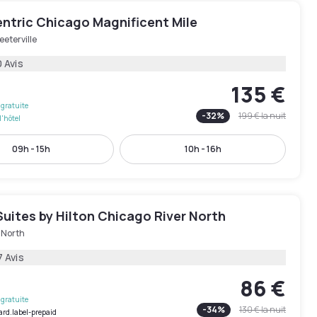
entric Chicago Magnificent Mile
eeterville
 Avis
135 €
gratuite
-
32
%
199 €
la nuit
l'hôtel
09h - 15h
10h - 16h
uites by Hilton Chicago River North
 North
7 Avis
86 €
gratuite
-
34
%
130 €
la nuit
ard.label-prepaid