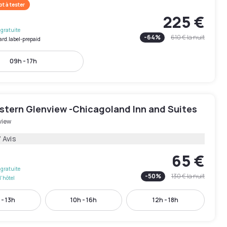
t à tester
225 €
gratuite
-
64
%
610 €
la nuit
ard.label-prepaid
09h - 17h
stern Glenview -Chicagoland Inn and Suites
view
 Avis
65 €
gratuite
-
50
%
130 €
la nuit
l'hôtel
 - 13h
10h - 16h
12h - 18h