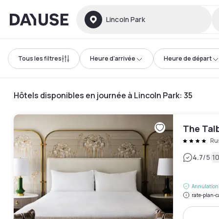
Dayuse
Lincoln Park
Tous les filtres
Heure d'arrivée
Heure de départ
Hôtels disponibles en journée à Lincoln Park
:
35
The Tal
Rus
|
4.7
/5
10
Annulation 
rate-plan-c