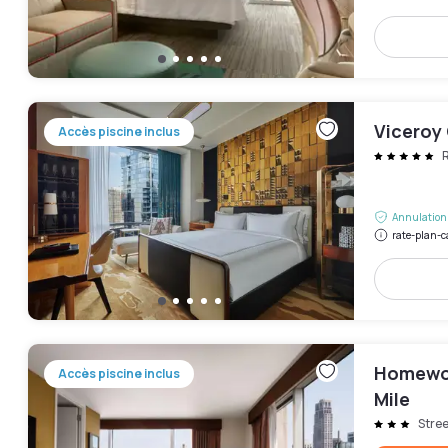
Viceroy
Accès piscine inclus
R
Annulation 
rate-plan-c
Homewoo
Accès piscine inclus
Mile
Stree