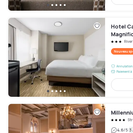
Hotel Ca
Magnific
River
Nouveau spo
Annulation 
Paiement à 
Millenn
Str
|
4.6
/5
3 