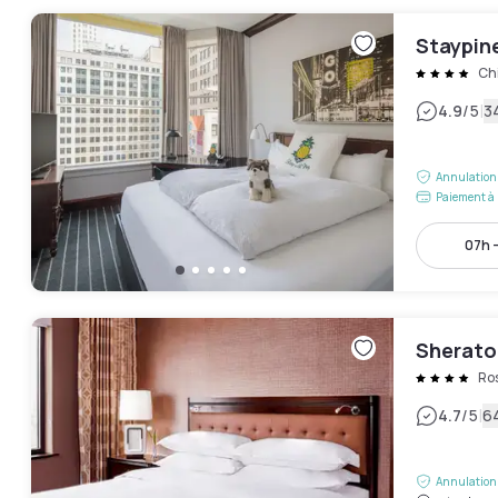
Staypin
Ch
|
4.9
/5
3
Annulation 
Paiement à 
07h -
Sherato
Ro
|
4.7
/5
64
Annulation 