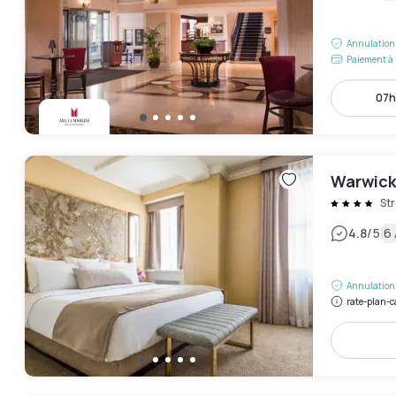
Annulation 
Paiement à 
07h
Warwick
Str
|
4.8
/5
6 
Annulation 
rate-plan-c