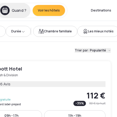
Quand ?
Voir les hôtels
Destinations
Durée
Chambre familiale
Les mieux notés
Trier par
:
Popularité
bott Hotel
h & Division
6 Avis
112 €
gratuite
-
39
%
181 €
la nuit
ard.label-prepaid
09h - 17h
11h - 19h