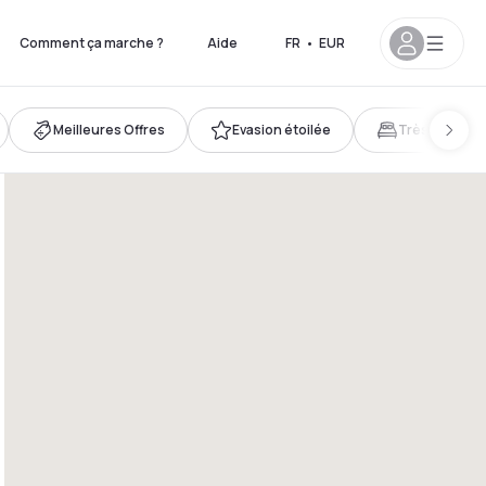
Comment ça marche ?
Aide
FR
•
EUR
Meilleures Offres
Evasion étoilée
Très grand lit