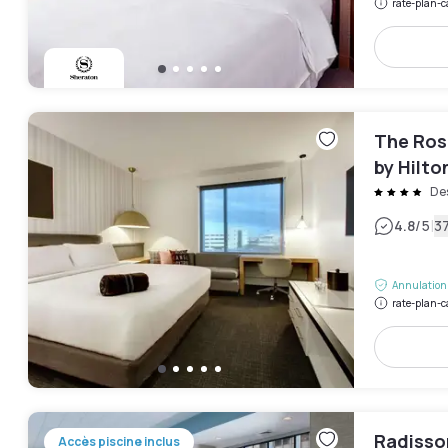
rate-plan-c
The Ros
by Hilto
Des
|
4.8
/5
37
Annulation 
rate-plan-c
Radisso
Accès piscine inclus