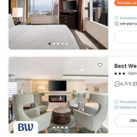
Nouveau spo
Annulation 
rate-plan-c
Best We
Glen
|
4.7
/5
27
Annulation 
Paiement à 
08h