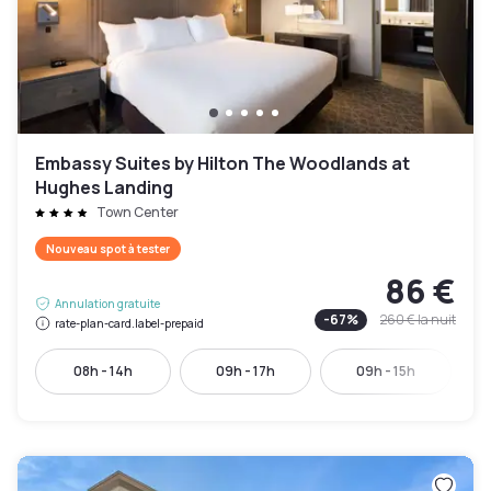
Embassy Suites by Hilton The Woodlands at
Hughes Landing
Town Center
Nouveau spot à tester
86 €
Annulation gratuite
-
67
%
260 €
la nuit
rate-plan-card.label-prepaid
08h - 14h
09h - 17h
09h - 15h