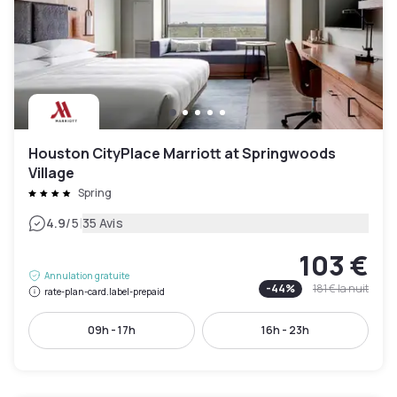
Houston CityPlace Marriott at Springwoods
Village
Spring
|
4.9
/5
35 Avis
103 €
Annulation gratuite
-
44
%
181 €
la nuit
rate-plan-card.label-prepaid
09h - 17h
16h - 23h