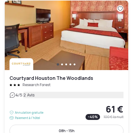
Courtyard Houston The Woodlands
Research Forest
|
4
/5
2 Avis
61 €
Annulation gratuite
-
40
%
100 €
la nuit
Paiement à l'hôtel
08h - 15h