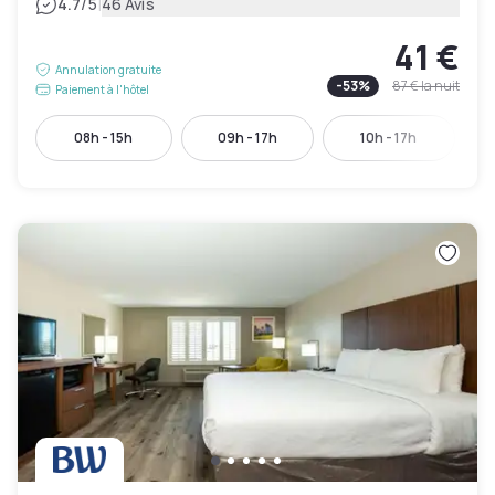
|
4.7
/5
46 Avis
41 €
Annulation gratuite
-
53
%
87 €
la nuit
Paiement à l'hôtel
08h - 15h
09h - 17h
10h - 17h