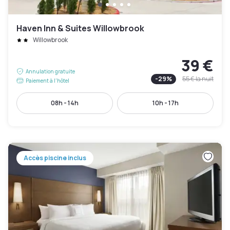
Haven Inn & Suites Willowbrook
Willowbrook
39 €
Annulation gratuite
-
29
%
55 €
la nuit
Paiement à l'hôtel
08h - 14h
10h - 17h
Accès piscine inclus