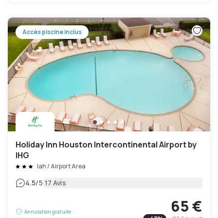
Accès piscine inclus
Holiday Inn Houston Intercontinental Airport by
IHG
Iah / Airport Area
|
4.5
/5
17 Avis
65 €
Annulation gratuite