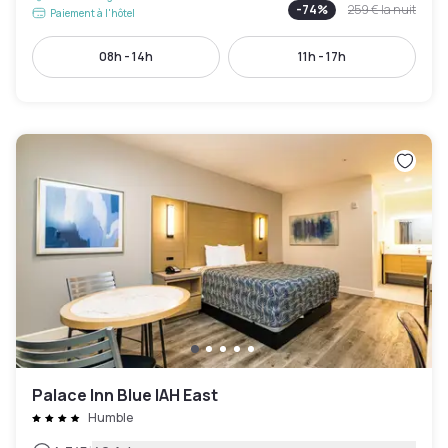
-
74
%
259 €
la nuit
Paiement à l'hôtel
08h - 14h
11h - 17h
Palace Inn Blue IAH East
Humble