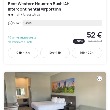
Best Western Houston Bush IAH
Intercontinental Airport Inn
Iah / Airport Area
|
3.6
/5
5 Avis
52 €
Annulation gratuite
-
30
%
74 €
la nuit
Paiement à l'hôtel
08h - 14h
10h - 18h
16h - 22h