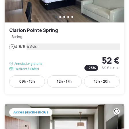
Clarion Pointe Spring
Spring
|
4.8
/5
4 Avis
52 €
Annulation gratuite
-
25
%
69 €
la nuit
Paiement à l'hôtel
09h - 15h
12h - 17h
15h - 20h
Accès piscine inclus