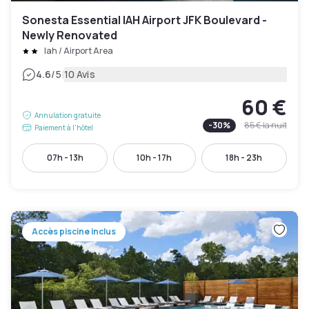
Sonesta Essential IAH Airport JFK Boulevard -
Newly Renovated
Iah / Airport Area
|
4.6
/5
10 Avis
60 €
Annulation gratuite
-
30
%
85 €
la nuit
Paiement à l'hôtel
07h - 13h
10h - 17h
18h - 23h
Accès piscine inclus