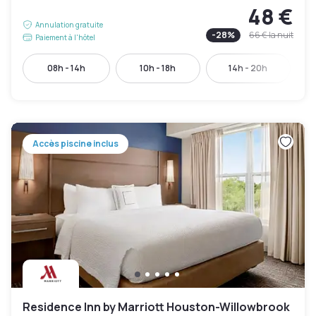
48 €
Annulation gratuite
-
28
%
66 €
la nuit
Paiement à l'hôtel
08h - 14h
10h - 18h
14h - 20h
Accès piscine inclus
Residence Inn by Marriott Houston-Willowbrook