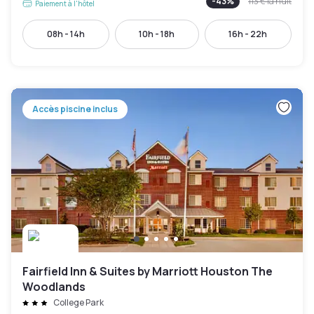
-
43
%
113 €
la nuit
Paiement à l'hôtel
08h - 14h
10h - 18h
16h - 22h
Accès piscine inclus
Fairfield Inn & Suites by Marriott Houston The
Woodlands
College Park