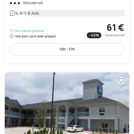
Willowbrook
|
4.9
/5
6 Avis
61 €
Annulation gratuite
-
42
%
104 €
la nuit
rate-plan-card.label-prepaid
10h - 17h