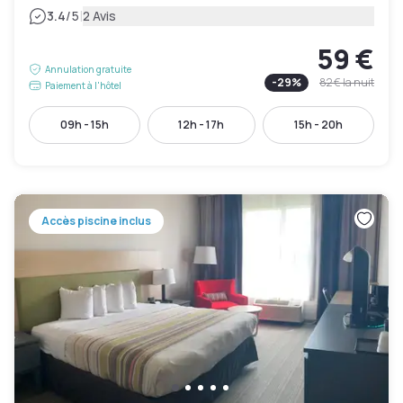
|
3.4
/5
2 Avis
59 €
Annulation gratuite
-
29
%
82 €
la nuit
Paiement à l'hôtel
09h - 15h
12h - 17h
15h - 20h
Accès piscine inclus