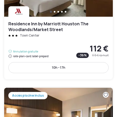
Residence Inn by Marriott Houston The
Woodlands/Market Street
Town Center
112 €
Annulation gratuite
-
36
%
173 €
la nuit
rate-plan-card.label-prepaid
10h - 17h
Accès piscine inclus