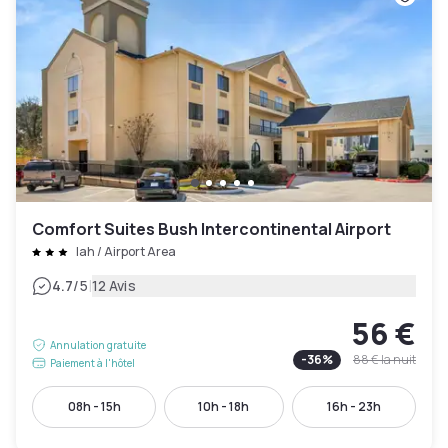
Comfort Suites Bush Intercontinental Airport
Iah / Airport Area
|
4.7
/5
12 Avis
56 €
Annulation gratuite
-
36
%
88 €
la nuit
Paiement à l'hôtel
08h - 15h
10h - 18h
16h - 23h