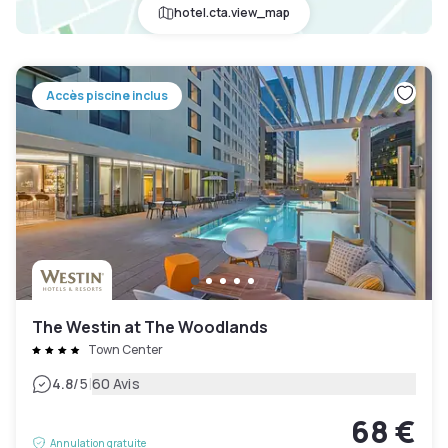
hotel.cta.view_map
Accès piscine inclus
The Westin at The Woodlands
Town Center
|
4.8
/5
60 Avis
68 €
Annulation gratuite