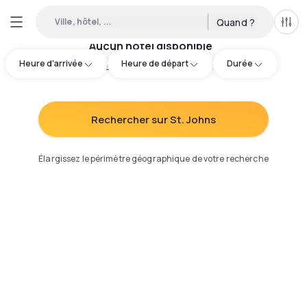
Ville, hôtel, ...
Quand ?
Tous
Aucun hôtel disponible
Heure d'arrivée
Heure de départ
Durée
Essayez d'ajuster votre recherche
:
Rechercher sur St. Johns
Élargissez le périmètre géographique de votre recherche